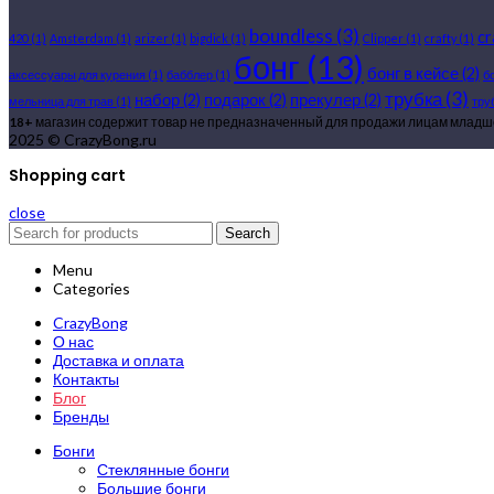
boundless
(3)
c
420
(1)
Amsterdam
(1)
arizer
(1)
bigdick
(1)
Clipper
(1)
crafty
(1)
бонг
(13)
бонг в кейсе
(2)
аксессуары для курения
(1)
бабблер
(1)
б
трубка
(3)
набор
(2)
подарок
(2)
прекулер
(2)
мельница для трав
(1)
тру
18+
магазин содержит товар не предназначенный для продажи лицам младше
2025 © CrazyBong.ru
Shopping cart
close
Search
Menu
Categories
CrazyBong
О нас
Доставка и оплата
Контакты
Блог
Бренды
Бонги
Стеклянные бонги
Большие бонги