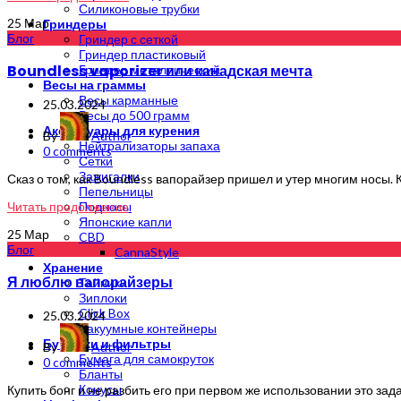
Силиконовые трубки
25
Мар
Гриндеры
Блог
Гриндер с сеткой
Гриндер пластиковый
Boundless vaporizer или канадская мечта
Гриндер металлический
Весы на граммы
Весы карманные
25.03.2024
Весы до 500 грамм
Аксессуары для курения
By
Author
Нейтрализаторы запаха
0
comments
Сетки
Зажигалки
Сказ о том, как Boundless вапорайзер пришел и утер многим носы. Ка
Пепельницы
Читать продолжение
Подносы
Японские капли
25
Мар
CBD
Блог
CannaStyle
Хранение
Я люблю вапорайзеры
Тайники
Зиплоки
Click Box
25.03.2024
Вакуумные контейнеры
Бумажки и фильтры
By
Author
Бумага для самокруток
0
comments
Бланты
Конусы
Купить бонг и не разбить его при первом же использовании это задач