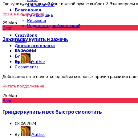
Где купить курительный бонг и какой лучше выбрать? Эти вопросы 
Травяной чай
Благовония
Читать продолжение
Рамакришна
Ришикеш
25
Мар
Подставка для благовоний
Блог
CrazyBong
Зажигалку купить и зажечь
О нас
Доставка и оплата
Контакты
08.06.2024
Блог
Бренды
By
Author
0
comments
Добывание огня является одной из ключевых причин развития наше
Читать продолжение
25
Мар
Блог
Гриндер купить и все быстро смолотить
08.06.2024
By
Author