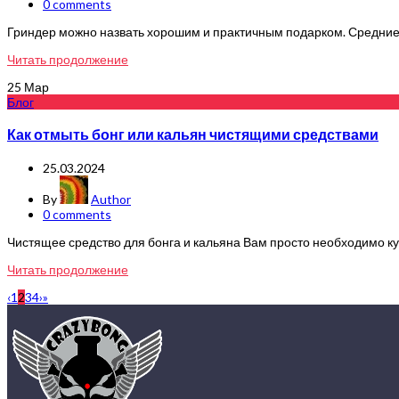
0
comments
Гриндер можно назвать хорошим и практичным подарком. Средние 
Читать продолжение
25
Мар
Блог
Как отмыть бонг или кальян чистящими средствами
25.03.2024
By
Author
0
comments
Чистящее средство для бонга и кальяна Вам просто необходимо купи
Читать продолжение
‹
1
2
3
4
›
»