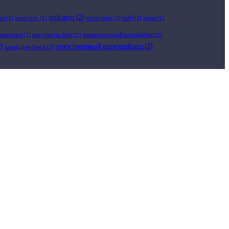
volcano
(2)
aw
(1)
vaporizer
(1)
waterpipe
(1)
willy
(1)
xmax
(1)
ажигалка
(1)
как отмыть бонг
(1)
конвекционный вапорайзер
(1)
)
электронный вапорайзер
(2)
шлиф для бонга
(1)