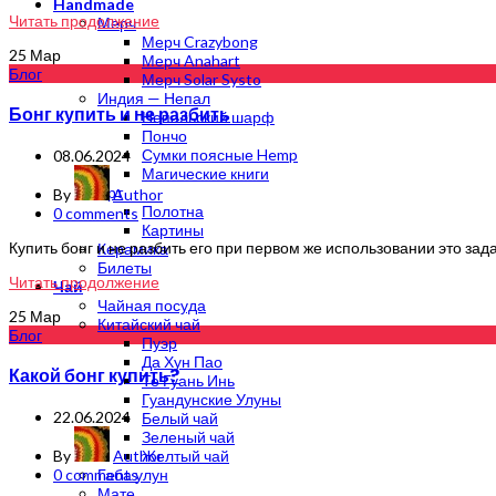
Handmade
Читать продолжение
Мерч
Мерч Crazybong
25
Мар
Мерч Anahart
Блог
Мерч Solar Systo
Индия — Непал
Бонг купить и не разбить
Непальский шарф
Пончо
Сумки поясные Hemp
08.06.2024
Магические книги
Арт
By
Author
Полотна
0
comments
Картины
Купить бонг и не разбить его при первом же использовании это задач
Керамика
Билеты
Читать продолжение
Чай
Чайная посуда
25
Мар
Китайский чай
Блог
Пуэр
Да Хун Пао
Какой бонг купить?
Те Гуань Инь
Гуандунские Улуны
22.06.2024
Белый чай
Зеленый чай
By
Author
Желтый чай
0
comments
Габа улун
Мате