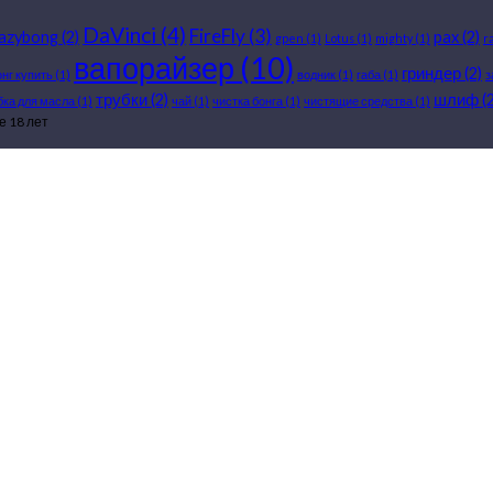
DaVinci
(4)
FireFly
(3)
razybong
(2)
pax
(2)
gpen
(1)
Lotus
(1)
mighty
(1)
r
вапорайзер
(10)
гриндер
(2)
онг купить
(1)
водник
(1)
габа
(1)
з
трубки
(2)
шлиф
(2
бка для масла
(1)
чай
(1)
чистка бонга
(1)
чистящие средства
(1)
 18 лет