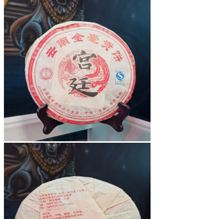
Травяной чай
Благовония
Рамакришна
Ришикеш
Подставка для благовоний
CrazyBong
О нас
Доставка и оплата
Контакты
Блог
Бренды