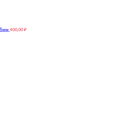
4,5мм
400,00
₽