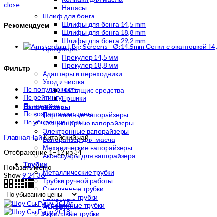
close
Напасы
Шлиф для бонга
Шлифы для бонга 14,5 mm
Рекомендуем
Шлифы для бонга 18,8 mm
Шлифы для бонга 29,2 mm
Сетки с окантовкой 1
Прекулеры
Прекулер 14,5 мм
Прекулер 18,8 мм
Фильтр
Адаптеры и переходники
Уход и чистка
По популярности
Чистящие средства
По рейтингу
Ершики
По новизне
Вапорайзеры
По возрастанию цены
Портативные вапорайзеры
По убыванию цены
Стационарные вапорайзеры
Электронные вапорайзеры
Главная
Чай
Китайский чай
Вапорайзер для масла
Механические вапорайзеры
Цены:
Отображение 1–12 из 34
Аксессуары для вапорайзера
по
Трубки
Показать меню
убыванию
Металлические трубки
Show
9
24
36
Трубки ручной работы
Стеклянные трубки
Каменные трубки
Деревянные трубки
Акриловые трубки