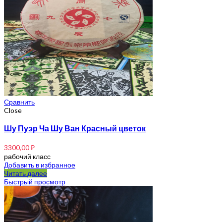
Сравнить
Close
Шу Пуэр Ча Шу Ван Красный цветок
3300,00
₽
рабочий класс
Добавить в избранное
Читать далее
Быстрый просмотр