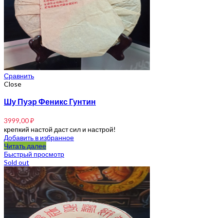
Сравнить
Close
Шу Пуэр Феникс Гунтин
3999,00
₽
крепкий настой даст сил и настрой!
Добавить в избранное
Читать далее
Быстрый просмотр
Sold out