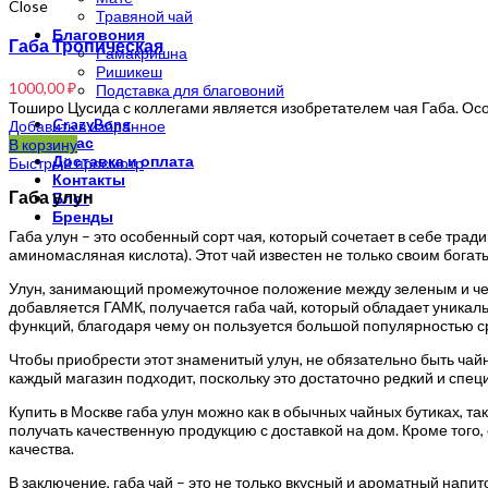
Close
Травяной чай
Благовония
Габа Тропическая
Рамакришна
Ришикеш
1000,00
₽
Подставка для благовоний
Тоширо Цусида с коллегами является изобретателем чая Габа. Ос
CrazyBong
Добавить в избранное
О нас
В корзину
Доставка и оплата
Быстрый просмотр
Контакты
Габа улун
Блог
Бренды
Габа улун – это особенный сорт чая, который сочетает в себе тра
аминомасляная кислота). Этот чай известен не только своим бога
Улун, занимающий промежуточное положение между зеленым и черн
добавляется ГАМК, получается габа чай, который обладает уника
функций, благодаря чему он пользуется большой популярностью сре
Чтобы приобрести этот знаменитый улун, не обязательно быть чай
каждый магазин подходит, поскольку это достаточно редкий и спец
Купить в Москве габа улун можно как в обычных чайных бутиках, та
получать качественную продукцию с доставкой на дом. Кроме того
качества.
В заключение, габа чай – это не только вкусный и ароматный напи