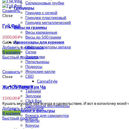
Силиконовые трубки
Гриндеры
Сравнить
Гриндер с сеткой
Close
Гриндер пластиковый
Гриндер металлический
Гуй Фей
Весы на граммы
Весы карманные
2000,00
₽
Весы до 500 грамм
Аксессуары для курения
Gaba trip
Нейтрализаторы запаха
Добавить в избранное
Сетки
В корзину
Зажигалки
Быстрый просмотр
Пепельницы
Подносы
Японские капли
Сравнить
CBD
Close
CannaStyle
Хранение
Жи Юэ Тань Хун Ча
Тайники
Зиплоки
1500,00
₽
Click Box
Кушать вкусный чай всегда в удовольствие. И вот в копилочку моей
Вакуумные контейнеры
Добавить в избранное
Бумажки и фильтры
В корзину
Бумага для самокруток
Быстрый просмотр
Бланты
Конусы