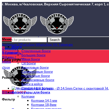
г. Москва, м.Чкаловская, Верхняя Сыромятническая 7, корп 1, с 
Меню
Search
Instagram
WhatsApp
WhatsApp
VK
Telegram
Бонги
0
Wishlist
Стеклянные бонги
К товарам
0
Сравнить
Большие бонги
0
items
/
0,00
₽
Габа улун
Мини бонги
Menu
Oil Бонги
Акриловые бонги
close
Силиконовые бонги
Необычные бонги
Рекомендуем
Эксклюзивные бонги
Бонги в кейсе
Стеклянный водник
Сетки с окантовкой 1
0
items
Аксессуары для бонга
/
0,00
₽
Колпаки
Фильтр
Колпаки 14,5 мм
Колпаки 18,8мм
Колпаки для масла