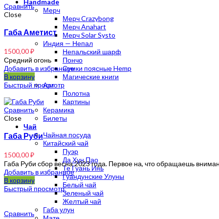
Handmade
Сравнить
Мерч
Close
Мерч Crazybong
Мерч Anahart
Габа Аметист
Мерч Solar Systo
Индия — Непал
1500,00
₽
Непальский шарф
Средний огонь
Пончо
Добавить в избранное
Сумки поясные Hemp
В корзину
Магические книги
Быстрый просмотр
Арт
Полотна
Картины
Сравнить
Керамика
Close
Билеты
Чай
Габа Руби
Чайная посуда
Китайский чай
Пуэр
1500,00
₽
Да Хун Пао
Габа Руби сбор весна 2023 года. Первое на, что обращаешь вниман
Те Гуань Инь
Добавить в избранное
Гуандунские Улуны
В корзину
Белый чай
Быстрый просмотр
Зеленый чай
Желтый чай
Габа улун
Сравнить
Мате