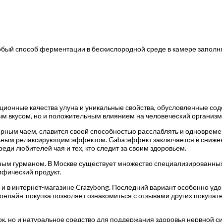
обый способ ферментации в бескислородной среде в камере заполн
диционные качества улуна и уникальные свойства, обусловленные со
тым вкусом, но и положительным влиянием на человеческий организм
ым чаем, славится своей способностью расслаблять и одновременн
льным релаксирующим эффектом. Gaba эффект заключается в снижен
ди любителей чая и тех, кто следит за своим здоровьем.
ным гурманом. В Москве существует множество специализированных 
ифический продукт.
к и в интернет-магазине Crazybong. Последний вариант особенно удо
, онлайн-покупка позволяет ознакомиться с отзывами других покупа
ток, но и натуральное средство для поддержания здоровья нервной 