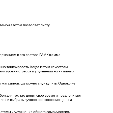
яемой азотом позволяет листу
держанием в его составе ГАМК (гамма-
.
о тонизировать. Когда к этим качествам
ии уровня стресса и улучшении когнитивных
магазинов, где можно улун купить. Однако не
бен для тех, кто ценит свое время и предпочитает
телей и выбрать лучшее соотношение цены и
системы и улучшения общего самочувствия.