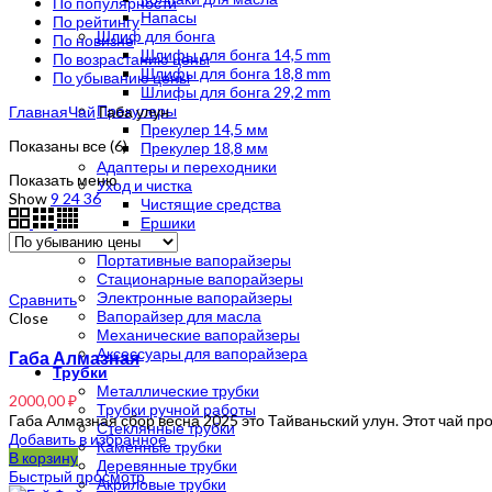
По популярности
Напасы
По рейтингу
Шлиф для бонга
По новизне
Шлифы для бонга 14,5 mm
По возрастанию цены
Шлифы для бонга 18,8 mm
По убыванию цены
Шлифы для бонга 29,2 mm
Прекулеры
Главная
Чай
Габа улун
Прекулер 14,5 мм
Цены:
Показаны все (6)
Прекулер 18,8 мм
по
Адаптеры и переходники
Показать меню
убыванию
Уход и чистка
Show
9
24
36
Чистящие средства
Ершики
Вапорайзеры
Портативные вапорайзеры
Стационарные вапорайзеры
Электронные вапорайзеры
Сравнить
Вапорайзер для масла
Close
Механические вапорайзеры
Аксессуары для вапорайзера
Габа Алмазная
Трубки
Металлические трубки
2000,00
₽
Трубки ручной работы
Габа Алмазная сбор весна 2025 это Тайваньский улун. Этот чай п
Стеклянные трубки
Добавить в избранное
Каменные трубки
В корзину
Деревянные трубки
Быстрый просмотр
Акриловые трубки