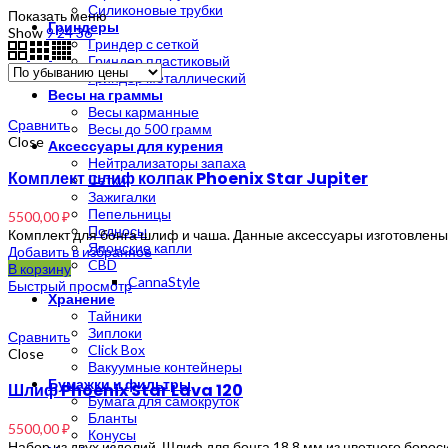
по
Силиконовые трубки
Показать меню
убыванию
Гриндеры
Show
9
24
36
Гриндер с сеткой
Гриндер пластиковый
Гриндер металлический
Весы на граммы
Весы карманные
Сравнить
Весы до 500 грамм
Close
Аксессуары для курения
Нейтрализаторы запаха
Комплект шлиф колпак Phoenix Star Jupiter
Сетки
Зажигалки
Пепельницы
5500,00
₽
Подносы
Комплект для бонга шлиф и чаша. Данные аксессуары изготовлены
Японские капли
Добавить в избранное
CBD
В корзину
CannaStyle
Быстрый просмотр
Хранение
Тайники
Зиплоки
Сравнить
Click Box
Close
Вакуумные контейнеры
Бумажки и фильтры
Шлиф Phoenix Star Lava 120
Бумага для самокруток
Бланты
5500,00
₽
Конусы
Набор из двух изделий. Шлиф для бонга 18,8 мм из цветного борос