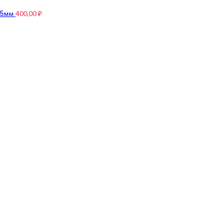
4,5мм
400,00
₽