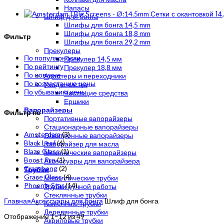
Напасы
Сетки с окантовкой 1
Шлиф для бонга
Шлифы для бонга 14,5 mm
Шлифы для бонга 18,8 mm
Фильтр
Шлифы для бонга 29,2 mm
Прекулеры
По популярности
Прекулер 14,5 мм
По рейтингу
Прекулер 18,8 мм
По новизне
Адаптеры и переходники
По возрастанию цены
Уход и чистка
По убыванию цены
Чистящие средства
Ершики
Вапорайзеры
Фильтр по
Портативные вапорайзеры
Стационарные вапорайзеры
Amsterdam
(3)
Электронные вапорайзеры
Black Leaf
(6)
Вапорайзер для масла
Blaze Glass
(1)
Механические вапорайзеры
Boost Pro
(1)
Аксессуары для вапорайзера
Crazybong
(2)
Трубки
Grace Glass
(4)
Металлические трубки
Phoenix Star
(14)
Трубки ручной работы
Стеклянные трубки
Главная
Аксессуары для бонга
Шлиф для бонга
Каменные трубки
Деревянные трубки
Цены:
Отображение 1–12 из 49
Акриловые трубки