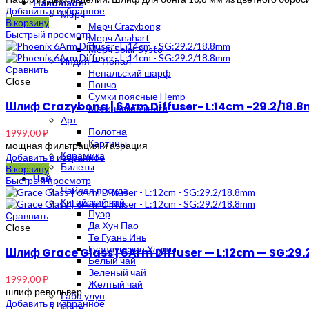
Handmade
Добавить в избранное
Мерч
В корзину
Мерч Crazybong
Быстрый просмотр
Мерч Anahart
Мерч Solar Systo
Индия — Непал
Сравнить
Непальский шарф
Close
Пончо
Сумки поясные Hemp
Шлиф Crazybong | 6Arm Diffuser- L:14cm -29.2/18.
Магические книги
Арт
Полотна
1999,00
₽
Картины
мощная фильтрация и аэрация
Керамика
Добавить в избранное
Билеты
В корзину
Чай
Быстрый просмотр
Чайная посуда
Китайский чай
Пуэр
Сравнить
Да Хун Пао
Close
Те Гуань Инь
Гуандунские Улуны
Шлиф Grace Glass | 6Arm Diffuser — L:12cm — SG:29
Белый чай
Зеленый чай
1999,00
₽
Желтый чай
шлиф револьвер
Габа улун
Добавить в избранное
Мате