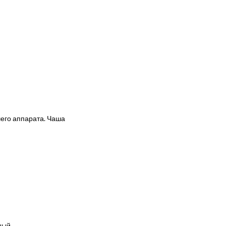
шего аппарата. Чаша
чный