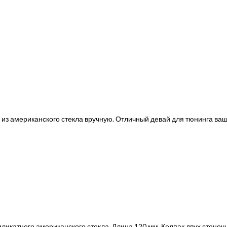
 из американского стекла вручную. Отличный девай для тюнинга ва
иликатного американского стекла. Длина 120 мм. Колпак двух стено