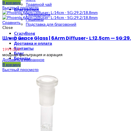
В корзину
Травяной чай
Быстрый просмотр
Благовония
Рамакришна
Ришикеш
Сравнить
Подставка для благовоний
Close
CrazyBong
Шлиф Grace Glass | 6Arm Diffuser- L:12,5cm — SG:2
О нас
Доставка и оплата
Контакты
1999,00
₽
Блог
мощная фильтрация и аэрация
Бренды
Добавить в избранное
В корзину
Быстрый просмотр