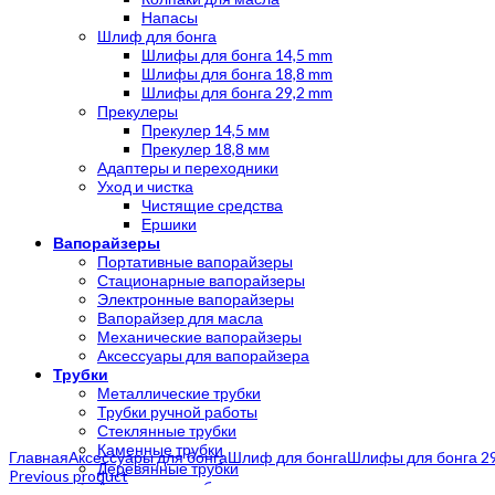
Напасы
Шлиф для бонга
Шлифы для бонга 14,5 mm
Шлифы для бонга 18,8 mm
Шлифы для бонга 29,2 mm
Прекулеры
Прекулер 14,5 мм
Прекулер 18,8 мм
Адаптеры и переходники
Уход и чистка
Чистящие средства
Ершики
Вапорайзеры
Портативные вапорайзеры
Стационарные вапорайзеры
Электронные вапорайзеры
Вапорайзер для масла
Механические вапорайзеры
Аксессуары для вапорайзера
Трубки
Металлические трубки
Трубки ручной работы
Стеклянные трубки
Click to enlarge
Каменные трубки
Главная
Аксессуары для бонга
Шлиф для бонга
Шлифы для бонга 2
Деревянные трубки
Previous product
Акриловые трубки