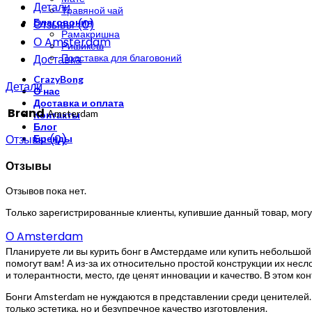
Детали
Травяной чай
Благовония
Отзывы (0)
Рамакришна
О Amsterdam
Ришикеш
Доставка
Подставка для благовоний
CrazyBong
Детали
О нас
Доставка и оплата
Brand
Amsterdam
Контакты
Блог
Отзывы (0)
Бренды
Отзывы
Отзывов пока нет.
Только зарегистрированные клиенты, купившие данный товар, могу
О Amsterdam
Планируете ли вы курить бонг в Амстердаме или купить небольшой
помогут вам! А из-за их относительно простой конструкции их нес
и толерантности, место, где ценят инновации и качество. В этом 
Бонги Amsterdam не нуждаются в представлении среди ценителей. 
только эстетика, но и безупречное качество изготовления.