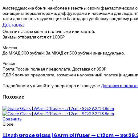
Амстердамские бонги наиболее известны своим фантастическим со
оснащены перколяторами, диффузорами и насечками для льда, чт
так и для опытных курильщиков благодаря удобному среднему разм
Доставка
Оплатить заказ можно наличными или картой.
Заказы отправляются от 1000₽
Москва
До МКАД 500 рублей. За МКАД от 500 рублей индивидуально.
Россия
Почта России полная предоплата. Доставка от 350₽
СДЭК полная предоплата, возможен наложенный платеж (индивидуа
Подробности уточняйте у оператора и в разделе
Доставка и оплата
Похожие
Сравнить
Close
Шлиф Grace Glass | 6Arm Diffuser — L:12cm — SG:29