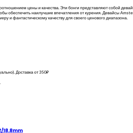
отношением цены и качества. Эти бонги представляют собой девайс
обы обеспечить наилучшие впечатления от курения. Девайсы Amste
еру и фантастическому качеству для своего ценового диапазона.
льно). Доставка от 350₽
.
.2/18.8mm