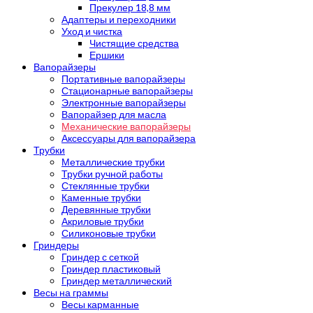
Прекулер 18,8 мм
Адаптеры и переходники
Уход и чистка
Чистящие средства
Ершики
Вапорайзеры
Портативные вапорайзеры
Стационарные вапорайзеры
Электронные вапорайзеры
Вапорайзер для масла
Механические вапорайзеры
Аксессуары для вапорайзера
Трубки
Металлические трубки
Трубки ручной работы
Стеклянные трубки
Каменные трубки
Деревянные трубки
Акриловые трубки
Силиконовые трубки
Гриндеры
Гриндер с сеткой
Гриндер пластиковый
Гриндер металлический
Весы на граммы
Весы карманные