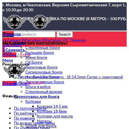
г. Москва, м.Чкаловская, Верхняя Сыромятническая 7, корп 1,
с 10:30 до 20:30
СРОЧНАЯ ДОСТАВКА ПО МОСКВЕ (К МЕТРО) - 500 РУБ.
Меню
К товарам
Search
Instagram
WhatsApp
WhatsApp
VK
Telegram
Механические вапорайзеры
Бонги
0
Wishlist
Стеклянные бонги
0
Сравнить
close
Большие бонги
0
items
/
0,00
₽
Мини бонги
Menu
Oil Бонги
Рекомендуем
Акриловые бонги
Силиконовые бонги
Сетки с окантовкой
Необычные бонги
Эксклюзивные бонги
14,5мм
400,00
₽
0
items
/
0,00
₽
Бонги в кейсе
Стеклянный водник
Фильтр
Аксессуары для бонга
Колпаки
Колпаки 14,5 мм
По популярности
Колпаки 18,8мм
По рейтингу
Колпаки для масла
По новизне
Напасы
По возрастанию цены
Шлиф для бонга
По убыванию цены