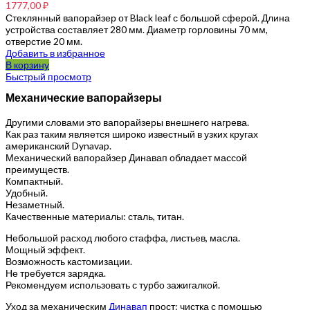
1777,00
₽
Стеклянный вапорайзер от Black leaf с большой сферой. Длина
устройства составляет 280 мм. Диаметр горловины 70 мм,
отверстие 20 мм.
Добавить в избранное
В корзину
Быстрый просмотр
Механические вапорайзеры
Другими словами это вапорайзеры внешнего нагрева.
Как раз таким является широко известный в узких кругах
американский Dynavap.
Механический вапорайзер Динавап обладает массой
преимуществ.
Компактный.
Удобный.
Незаметный.
Качественные материалы: сталь, титан.
Небольшой расход любого стаффа, листьев, масла.
Мощный эффект.
Возможность кастомизации.
Не требуется зарядка.
Рекомендуем использовать с турбо зажигалкой.
Уход за механическим
Динавап
прост: чистка с помощью