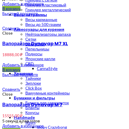
Добавить в избранное
Гриндер пластиковый
В корзину
Гриндер металлический
Быстрый просмотр
Весы на граммы
Весы карманные
Весы до 500 грамм
Сравнить
Аксессуары для курения
Close
Нейтрализаторы запаха
Сетки
Вапорайзер Dynavap M7 XL
Зажигалки
Пепельницы
Подносы
18888,00
₽
Японские капли
CBD
Добавить в избранное
CannaStyle
В корзину
Хранение
Быстрый просмотр
Тайники
Зиплоки
Click Box
Сравнить
Вакуумные контейнеры
Close
Бумажки и фильтры
Бумага для самокруток
Вапорайзер Dynavap M 7
Бланты
Конусы
15555,00
₽
Handmade
5 секунд и пар готов
Мерч
Добавить в избранное
Мерч Crazybong