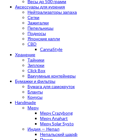
Весы до 500 грамм
Аксессуары для курения
Нейтрализаторы запаха
Сетки
Зажигалки
Пепельницы
Подносы
Японские капли
CBD
CannaStyle
Хранение
Тайники
Зиплоки
Click Box
Вакуумные контейнеры
Бумажки и фильтры
Бумага для самокруток
Бланты
Конусы
Handmade
Мерч
Мерч Crazybong
Мерч Anahart
Мерч Solar Systo
Индия — Непал
Непальский шарф
Пончо