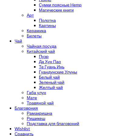
Сумки поясные Hemp
Магические книги
Арт
Полотна
Картины
Керамика
Билеты
Чай
Чайная посуда
Китайский чай
Пуэр
Да Хун Пао
Те Гуань Инь
Гуандунские Улуны
Белый чай
Зеленый чай
Желтый чай
Габа улун
Мате
Травяной чай
Благовония
Рамакришна
Ришикеш
Подставка для благовоний
Wishlist
Сравнить