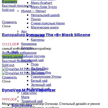
В корзину
Мерч Anahart
Быстрый просмотр
Мерч Solar Systo
Sold out
Индия — Непал
Непальский шарф
Пончо
Сравнить
Сумки поясные Hemp
Close
Магические книги
Арт
Вапорайзер Dynavap The «B» Black Silicone
Полотна
Картины
Керамика
11111,00
₽
Билеты
самый компактный вапорайзер
Чай
Добавить в избранное
Чайная посуда
Читать далее
Китайский чай
Быстрый просмотр
Пуэр
Sold out
Да Хун Пао
Те Гуань Инь
Гуандунские Улуны
Сравнить
Белый чай
Close
Зеленый чай
Желтый чай
DynaVap M Plus Vaporizer
Габа улун
Мате
9999,00
₽
Травяной чай
Механический вапорайзер Dynavap. Стильный дизайн и умное
Благовония
железо. Будущее 420 здесь и сейчас.