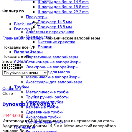
Шлифы для бонга 14,5 mm
Шлифы для бонга 18,8 mm
Фильтр по
Шлифы для бонга 29,2 mm
Прекулеры
Прекулер 14,5 мм
Black Leaf
(2)
Прекулер 18,8 мм
Dynavap
(5)
Адаптеры и переходники
Уход и чистка
Главная
Вапорайзеры
Механические вапорайзеры
Чистящие средства
Цены:
Ершики
Показаны все (7)
по
Вапорайзеры
Показать меню
убыванию
Портативные вапорайзеры
Show
9
24
36
Стационарные вапорайзеры
Электронные вапорайзеры
Вапорайзер для масла
Механические вапорайзеры
Аксессуары для вапорайзера
Трубки
Сравнить
Металлические трубки
Close
Трубки ручной работы
Стеклянные трубки
Dynavap The Vong X
Каменные трубки
Деревянные трубки
24444,00
₽
Акриловые трубки
Изготовлен в США. Материал титан и нержавеющая сталь.
Силиконовые трубки
Адаптируется с бонгом 14,5 мм. Механический вапорайзер
Гриндеры
динавап Вонг
Гриндер с сеткой