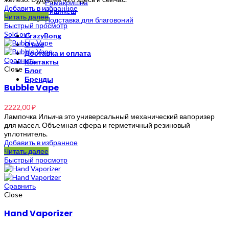
Рамакришна
Добавить в избранное
Ришикеш
Читать далее
Подставка для благовоний
Быстрый просмотр
Sold out
CrazyBong
О нас
Доставка и оплата
Сравнить
Контакты
Close
Блог
Бренды
Bubble Vape
2222,00
₽
Лампочка Ильича это универсальный механический вапоризер
для масел. Объемная сфера и герметичный резиновый
уплотнитель.
Добавить в избранное
Читать далее
Быстрый просмотр
Сравнить
Close
Hand Vaporizer