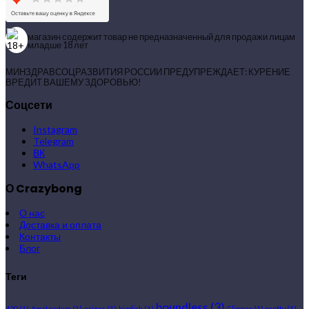
магазин содержит товар не предназначенный для продажи лицам
младше 18 лет
МИНЗДРАВСОЦРАЗВИТИЯ РОССИИ ПРЕДУПРЕЖДАЕТ: КУРЕНИЕ
ВРЕДИТ ВАШЕМУ ЗДОРОВЬЮ!
Соцсети
Instagram
Telegram
ВК
WhatsApp
О Crazybong
О нас
Доставка и оплата
Контакты
Блог
Теги
boundless
(3)
420
(1)
Amsterdam
(1)
arizer
(1)
bigdick
(1)
Clipper
(1)
crafty
(1)