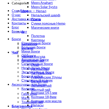
Мерч Anahart
Categories
Мерч Solar Systo
CrazyBong
Индия — Непал
О нас
Непальский шарф
Доставка и оплата
Пончо
Контакты
Сумки поясные Hemp
Блог
Магические книги
Бренды
Арт
Полотна
Бонги
Картины
Стеклянные бонги
Керамика
Большие бонги
Билеты
Мини бонги
Чай
Oil Бонги
Чайная посуда
Акриловые бонги
Китайский чай
Силиконовые бонги
Пуэр
Необычные бонги
Да Хун Пао
Эксклюзивные бонги
Те Гуань Инь
Бонги в кейсе
Гуандунские Улуны
Стеклянный водник
Белый чай
Аксессуары для бонга
Зеленый чай
Колпаки
Желтый чай
Колпаки 14,5 мм
Габа улун
Колпаки 18,8мм
Мате
Колпаки для масла
Травяной чай
Напасы
Благовония