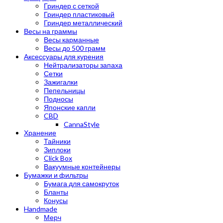
Гриндер с сеткой
Гриндер пластиковый
Гриндер металлический
Весы на граммы
Весы карманные
Весы до 500 грамм
Аксессуары для курения
Нейтрализаторы запаха
Сетки
Зажигалки
Пепельницы
Подносы
Японские капли
CBD
CannaStyle
Хранение
Тайники
Зиплоки
Click Box
Вакуумные контейнеры
Бумажки и фильтры
Бумага для самокруток
Бланты
Конусы
Handmade
Мерч