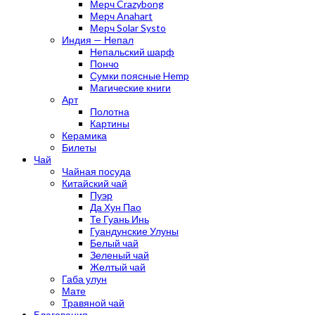
Мерч Crazybong
Мерч Anahart
Мерч Solar Systo
Индия — Непал
Непальский шарф
Пончо
Сумки поясные Hemp
Магические книги
Арт
Полотна
Картины
Керамика
Билеты
Чай
Чайная посуда
Китайский чай
Пуэр
Да Хун Пао
Те Гуань Инь
Гуандунские Улуны
Белый чай
Зеленый чай
Желтый чай
Габа улун
Мате
Травяной чай
Благовония