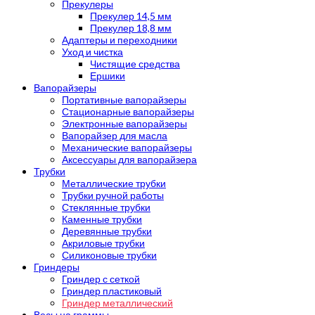
Прекулеры
Прекулер 14,5 мм
Прекулер 18,8 мм
Адаптеры и переходники
Уход и чистка
Чистящие средства
Ершики
Вапорайзеры
Портативные вапорайзеры
Стационарные вапорайзеры
Электронные вапорайзеры
Вапорайзер для масла
Механические вапорайзеры
Аксессуары для вапорайзера
Трубки
Металлические трубки
Трубки ручной работы
Стеклянные трубки
Каменные трубки
Деревянные трубки
Акриловые трубки
Силиконовые трубки
Гриндеры
Гриндер с сеткой
Гриндер пластиковый
Гриндер металлический
Весы на граммы