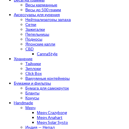
Весы карманные
Весы до 500 грамм
Аксессуары для курения
Нейтрализаторы запаха
Сетки
Зажигалки
Пепельницы
Подносы
Японские капли
CBD
CannaStyle
Хранение
Тайники
Зиплоки
Click Box
Вакуумные контейнеры
Бумажки и фильтры
Бумага для самокруток
Бланты
Конусы
Handmade
Мерч
Мерч Crazybong
Мерч Anahart
Мерч Solar Systo
Индия — Непал