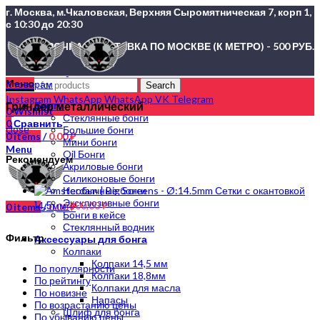
г. Москва, м.Чкаловская, Верхняя Сыромятническая 7, корп 1,
с 10:30 до 20:30
СРОЧНАЯ ДОСТАВКА ПО МОСКВЕ (К МЕТРО) - 500 РУБ.
Меню
К товарам
Search
Instagram
WhatsApp
WhatsApp
VK
Telegram
Гриндер металлический
Бонги
0
Wishlist
Стеклянные бонги
0
Сравнить
close
Большие бонги
0
items
/
0,00
₽
Мини бонги
Menu
Oil Бонги
Рекомендуем
Акриловые бонги
Силиконовые бонги
Сетки с окантовкой
Необычные бонги
Эксклюзивные бонги
14,5мм
400,00
₽
0
items
/
0,00
₽
Бонги в кейсе
Стеклянный водник
Фильтр
Аксессуары для бонга
Колпаки
Колпаки 14,5 мм
По популярности
Колпаки 18,8мм
По рейтингу
Колпаки для масла
По новизне
Напасы
По возрастанию цены
Шлиф для бонга
По убыванию цены