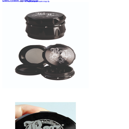
Рамакришна
Ришикеш
Подставка для благовоний
CrazyBong
О нас
Доставка и оплата
Контакты
Блог
Бренды