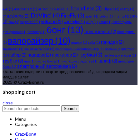
boundless
(3)
420
(1)
Amsterdam
(1)
arizer
(1)
bigdick
(1)
Clipper
(1)
crafty
(1)
DaVinci
(4)
FireFly
(3)
crazybong
(2)
pax
gpen
(1)
Lotus
(1)
mighty
(1)
(2)
volcano
(2)
raw
(1)
vaporizer
(1)
waterpipe
(1)
willy
(1)
xmax
(1)
аксессуары
бонг
(13)
бонг в кейсе
(2)
для курения
(1)
бабблер
(1)
бонг купить
вапорайзер
(10)
гриндер
(2)
(1)
водник
(1)
габа
(1)
зажигалка
(1)
как отмыть бонг
(1)
конвекционный вапорайзер
(1)
мельница для трав
трубка
(3)
набор
(2)
подарок
(2)
прекулер
(2)
(1)
трубка для масла
(1)
трубки
(2)
шлиф
(2)
чай
(1)
чистка бонга
(1)
чистящие средства
(1)
шлиф для
электронный вапорайзер
(2)
бонга
(1)
18+
магазин содержит товар не предназначенный для продажи лицам
младше 18 лет
2025 © CrazyBong.ru
Shopping cart
close
Search
Menu
Categories
CrazyBong
О нас