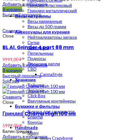
Добавить в избранное
Гриндер пластиковый
В корзину
Гриндер металлический
Быстрый просмотр
Весы на граммы
Весы карманные
Весы до 500 грамм
Сравнить
Аксессуары для курения
Close
Нейтрализаторы запаха
Сетки
BL Al. Grinder 4 part 88 mm
Зажигалки
Пепельницы
Подносы
9999,00
₽
Японские капли
Добавить в избранное
CBD
В корзину
CannaStyle
Быстрый просмотр
Хранение
Sold out
Тайники
Зиплоки
Click Box
Сравнить
Вакуумные контейнеры
Close
Бумажки и фильтры
Бумага для самокруток
Гриндер Champ High 100 мм
Бланты
Конусы
5999,00
₽
Handmade
Батин гриндер
Мерч
Добавить в избранное
Мерч Crazybong