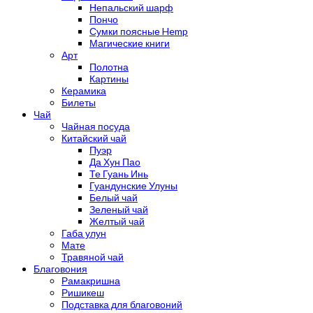
Непальский шарф
Пончо
Сумки поясные Hemp
Магические книги
Арт
Полотна
Картины
Керамика
Билеты
Чай
Чайная посуда
Китайский чай
Пуэр
Да Хун Пао
Те Гуань Инь
Гуандунские Улуны
Белый чай
Зеленый чай
Желтый чай
Габа улун
Мате
Травяной чай
Благовония
Рамакришна
Ришикеш
Подставка для благовоний