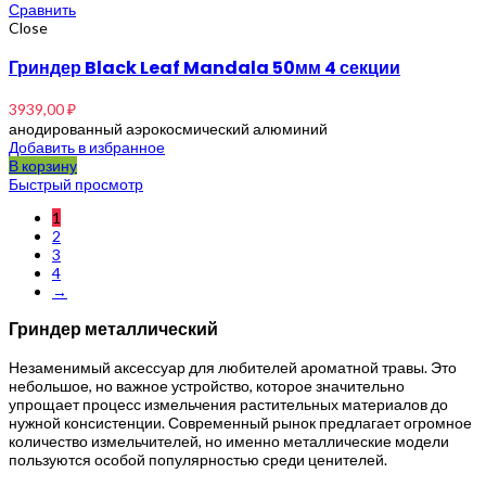
Сравнить
Close
Гриндер Black Leaf Mandala 50мм 4 секции
3939,00
₽
анодированный аэрокосмический алюминий
Добавить в избранное
В корзину
Быстрый просмотр
1
2
3
4
→
Гриндер металлический
Незаменимый аксессуар для любителей ароматной травы. Это
небольшое, но важное устройство, которое значительно
упрощает процесс измельчения растительных материалов до
нужной консистенции. Современный рынок предлагает огромное
количество измельчителей, но именно металлические модели
пользуются особой популярностью среди ценителей.