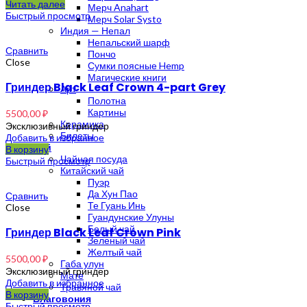
Читать далее
Мерч Anahart
Быстрый просмотр
Мерч Solar Systo
Индия — Непал
Непальский шарф
Сравнить
Пончо
Close
Сумки поясные Hemp
Магические книги
Гриндер Black Leaf Crown 4-part Grey
Арт
Полотна
Картины
5500,00
₽
Керамика
Эксклюзивный гриндер
Билеты
Добавить в избранное
Чай
В корзину
Чайная посуда
Быстрый просмотр
Китайский чай
Пуэр
Да Хун Пао
Сравнить
Те Гуань Инь
Close
Гуандунские Улуны
Белый чай
Гриндер Black Leaf Crown Pink
Зеленый чай
Желтый чай
5500,00
₽
Габа улун
Эксклюзивный гриндер
Мате
Добавить в избранное
Травяной чай
В корзину
Благовония
Быстрый просмотр