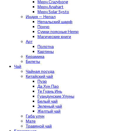
Мерч Crazybong
Мерч Anahart
Мерч Solar Systo
Индия — Непал
Непальский шарф
Пончо
Сумки поясные Hemp
Магические книги
Арт
Полотна
Картины
Керамика
Билеты
Чай
Чайная посуда
Китайский чай
Пуэр
Да Хун Пао
Те Гуань Инь
Гуандунские Улуны
Белый чай
Зеленый чай
Желтый чай
Габа улун
Мате
Травяной чай
Благовония