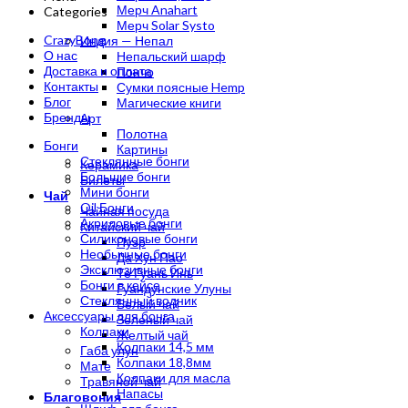
Мерч Anahart
Categories
Мерч Solar Systo
CrazyBong
Индия — Непал
О нас
Непальский шарф
Доставка и оплата
Пончо
Контакты
Сумки поясные Hemp
Блог
Магические книги
Бренды
Арт
Полотна
Бонги
Картины
Стеклянные бонги
Керамика
Большие бонги
Билеты
Мини бонги
Чай
Oil Бонги
Чайная посуда
Акриловые бонги
Китайский чай
Силиконовые бонги
Пуэр
Необычные бонги
Да Хун Пао
Эксклюзивные бонги
Те Гуань Инь
Бонги в кейсе
Гуандунские Улуны
Стеклянный водник
Белый чай
Аксессуары для бонга
Зеленый чай
Колпаки
Желтый чай
Колпаки 14,5 мм
Габа улун
Колпаки 18,8мм
Мате
Колпаки для масла
Травяной чай
Напасы
Благовония