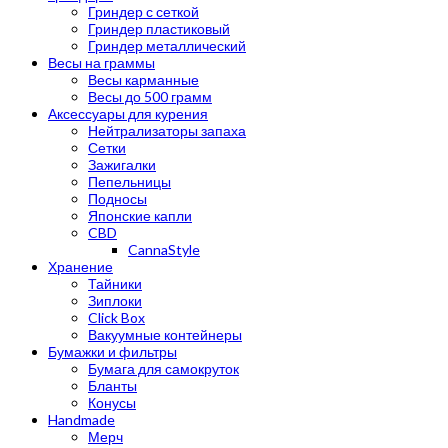
Гриндер с сеткой
Гриндер пластиковый
Гриндер металлический
Весы на граммы
Весы карманные
Весы до 500 грамм
Аксессуары для курения
Нейтрализаторы запаха
Сетки
Зажигалки
Пепельницы
Подносы
Японские капли
CBD
CannaStyle
Хранение
Тайники
Зиплоки
Click Box
Вакуумные контейнеры
Бумажки и фильтры
Бумага для самокруток
Бланты
Конусы
Handmade
Мерч