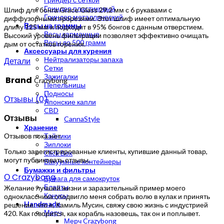
Гриндер пластиковый
Шлиф для бонга Grace Glass 29,2 мм с 6 рукавами с
Гриндер металлический
диффузорными прорезями. Этот шлиф имеет оптимальную
Весы на граммы
длину 125 мм и подходит в 95% бонгов с данным отверстием.
Весы карманные
Высокий уровень фильтрации позволяет эффективно очищать
Весы до 500 грамм
дым от остатков горения.
Аксессуары для курения
Нейтрализаторы запаха
Детали
Сетки
Зажигалки
Brand
Crazybong
Пепельницы
Подносы
Отзывы (0)
Японские капли
CBD
Отзывы
CannaStyle
Хранение
Отзывов пока нет.
Тайники
Зиплоки
Только зарегистрированные клиенты, купившие данный товар,
Click Box
могут публиковать отзывы.
Вакуумные контейнеры
Бумажки и фильтры
О Crazybong
Бумага для самокруток
Бланты
Желание лучшей жизни и заразительный пример моего
Конусы
одноклассника сподвигло меня собрать волю в кулак и принять
Handmade
решение: что я, Камиль Мусин, свяжу свою жизнь с индустрией
Мерч
420. Как говорится, как корабль назовешь, так он и поплывет.
Мерч Crazybong