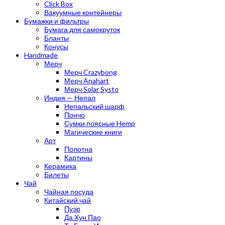
Click Box
Вакуумные контейнеры
Бумажки и фильтры
Бумага для самокруток
Бланты
Конусы
Handmade
Мерч
Мерч Crazybong
Мерч Anahart
Мерч Solar Systo
Индия — Непал
Непальский шарф
Пончо
Сумки поясные Hemp
Магические книги
Арт
Полотна
Картины
Керамика
Билеты
Чай
Чайная посуда
Китайский чай
Пуэр
Да Хун Пао