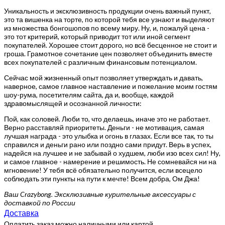
Уникальность и эксклюзивность продукции очень важный пункт,
это та вишенка на торте, по которой тебя все узнают и выделяют
из множества бонгошопов по всему миру. Ну, и, пожалуй цена -
это тот критерий, который приводит тот или иной сегмент
покупателей. Хорошее стоит дорого, но всё бесценное не стоит и
гроша. Грамотное сочетание цен позволяет объединить вместе
всех покупателей с различным финансовым потенциалом.
Сейчас мой жизненный опыт позволяет утверждать и давать,
наверное, самое главное наставление и пожелание моим гостям
шоу-рума, посетителям сайта, да и, вообще, каждой
здравомыслящей и осознанной личности:
Пой, как соловей. Люби то, что делаешь, иначе это не работает.
Верно расставляй приоритеты. Деньги - не мотивация, самая
лучшая награда - это улыбка и огонь в глазах. Если все так, то ты
справился и деньги рано или поздно сами придут. Верь в успех,
надейся на лучшее и не забывай о худшем, люби изо всех сил! Ну,
и самое главное - намерение и решимость. Не сомневайся ни на
мгновение! У тебя всё обязательно получится, если всецело
соблюдать эти пункты на пути к мечте! Всем добра, Ом Джа!
Ваш Crazybong. Эксклюзивные курительные аксессуары с
доставкой по России
Доставка
Оплатить заказ можно наличными или картой.