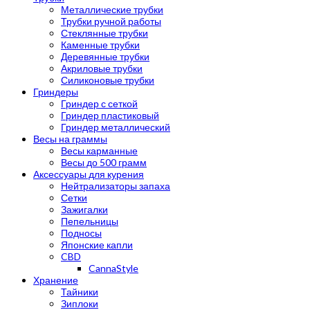
Металлические трубки
Трубки ручной работы
Стеклянные трубки
Каменные трубки
Деревянные трубки
Акриловые трубки
Силиконовые трубки
Гриндеры
Гриндер с сеткой
Гриндер пластиковый
Гриндер металлический
Весы на граммы
Весы карманные
Весы до 500 грамм
Аксессуары для курения
Нейтрализаторы запаха
Сетки
Зажигалки
Пепельницы
Подносы
Японские капли
CBD
CannaStyle
Хранение
Тайники
Зиплоки