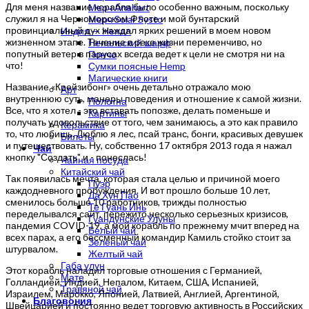
Для меня название корабля было особенно важным, поскольку
Мерч Anahart
служил я на Черноморском Флоте и мой бунтарский
Мерч Solar Systo
провинциальный дух жаждал ярких решений в моем новом
Индия — Непал
жизненном этапе. Течение в реке жизни переменчиво, но
Непальский шарф
попутный ветер в парусах всегда ведет к цели не смотря ни на
Пончо
что!
Сумки поясные Hemp
Магические книги
Название «Крейзибонг» очень детально отражало мою
Арт
внутреннюю суть, манеры поведения и отношение к самой жизни.
Полотна
Все, что я хотел - это вставать попозже, делать поменьше и
Картины
получать удовольствие от того, чем занимаюсь, а это как правило
Керамика
то, что любишь. Люблю я лес, псай транс, бонги, красивых девушек
Билеты
и путешествовать. Ну, собственно 17 октября 2013 года я нажал
Чай
кнопку "Создать" и - понеслась!
Чайная посуда
Китайский чай
Так появилась мечта, которая стала целью и причиной моего
Пуэр
каждодневного пробуждения. И вот прошло больше 10 лет,
Да Хун Пао
сменилось больше 10 работников, трижды полностью
Те Гуань Инь
переделывался сайт, пережито несколько серьезных кризисов,
Гуандунские Улуны
пандемия COVID-19, а мой корабль по прежнему мчит вперед на
Белый чай
всех парах, а его бессменный командир Камиль стойко стоит за
Зеленый чай
штурвалом.
Желтый чай
Габа улун
Этот корабль наладил торговые отношения с Германией,
Мате
Голландией, Индией, Непалом, Китаем, США, Испанией,
Травяной чай
Израилем, Марокко, Японией, Латвией, Англией, Аргентиной,
Благовония
Швейцарией и постоянно ведет торговую активность в Российских