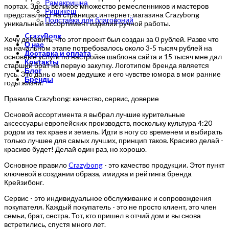
Рамакришна
портах. Здесь великое множество ремесленников и мастеров
Ришикеш
представляют на страницах интернет-магазина Crazybong
Подставка для благовоний
уникальный ассортимент изделий ручной работы.
CrazyBong
Хочу добавить, что этот проект был создан за 0 рублей. Разве что
О нас
на начальном этапе потребовалось около 3-5 тысяч рублей на
Доставка и оплата
основные услуги по настройке шаблона сайта и 15 тысяч мне дал
Контакты
старший брат на первую закупку. Логотипом бренда является
Блог
гусь. Это дань о моем дедушке и его чувстве юмора в мои ранние
Бренды
годы жизни.
Правила Crazybong: качество, сервис, доверие
Основой ассортимента я выбрал лучшие курительные
аксессуары европейских производств, поскольку культура 4:20
родом из тех краев и земель. Идти в ногу со временем и выбирать
только лучшее для самых лучших, принцип таков. Красиво делай -
красиво будет! Делай один раз, но хорошо.
Основное правило
Crazybong
- это качество продукции. Этот пункт
ключевой в создании образа, имиджа и рейтинга бренда
Крейзибонг.
Сервис - это индивидуальное обслуживание и сопровождения
покупателя. Каждый покупатель - это не просто клиент, это член
семьи, брат, сестра. Тот, кто пришел в отчий дом и вы снова
встретились, спустя много лет.