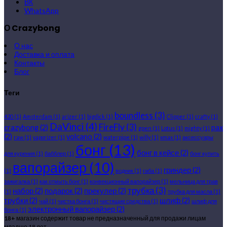
ВК
WhatsApp
О Crazybong
О нас
Доставка и оплата
Контакты
Блог
Теги
boundless
(3)
420
(1)
Amsterdam
(1)
arizer
(1)
bigdick
(1)
Clipper
(1)
crafty
(1)
DaVinci
(4)
FireFly
(3)
crazybong
(2)
pax
gpen
(1)
Lotus
(1)
mighty
(1)
(2)
volcano
(2)
raw
(1)
vaporizer
(1)
waterpipe
(1)
willy
(1)
xmax
(1)
аксессуары
бонг
(13)
бонг в кейсе
(2)
для курения
(1)
бабблер
(1)
бонг купить
вапорайзер
(10)
гриндер
(2)
(1)
водник
(1)
габа
(1)
зажигалка
(1)
как отмыть бонг
(1)
конвекционный вапорайзер
(1)
мельница для трав
трубка
(3)
набор
(2)
подарок
(2)
прекулер
(2)
(1)
трубка для масла
(1)
трубки
(2)
шлиф
(2)
чай
(1)
чистка бонга
(1)
чистящие средства
(1)
шлиф для
электронный вапорайзер
(2)
бонга
(1)
18+
магазин содержит товар не предназначенный для продажи лицам
младше 18 лет