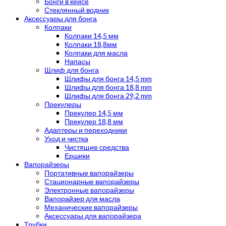
Бонги в кейсе
Стеклянный водник
Аксессуары для бонга
Колпаки
Колпаки 14,5 мм
Колпаки 18,8мм
Колпаки для масла
Напасы
Шлиф для бонга
Шлифы для бонга 14,5 mm
Шлифы для бонга 18,8 mm
Шлифы для бонга 29,2 mm
Прекулеры
Прекулер 14,5 мм
Прекулер 18,8 мм
Адаптеры и переходники
Уход и чистка
Чистящие средства
Ершики
Вапорайзеры
Портативные вапорайзеры
Стационарные вапорайзеры
Электронные вапорайзеры
Вапорайзер для масла
Механические вапорайзеры
Аксессуары для вапорайзера
Трубки