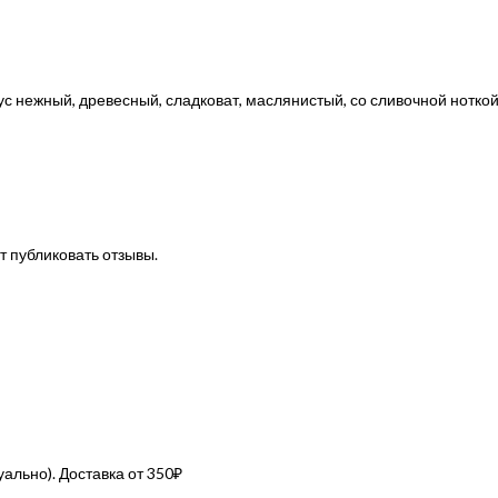
ус нежный, древесный, сладковат, маслянистый, со сливочной ноткой
т публиковать отзывы.
льно). Доставка от 350₽