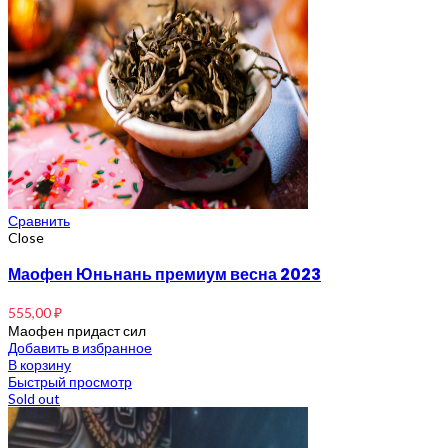
Сравнить
Close
Маофен Юньнань премиум весна 2023
555,00
₽
Маофен придаст сил
Добавить в избранное
В корзину
Быстрый просмотр
Sold out