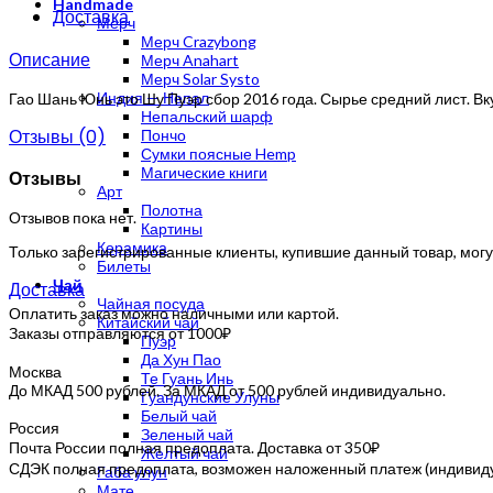
Handmade
Доставка
Мерч
Мерч Crazybong
Описание
Мерч Anahart
Мерч Solar Systo
Индия — Непал
Гао Шань Юнь это Шу Пуэр сбор 2016 года. Сырье средний лист. Вк
Непальский шарф
Отзывы (0)
Пончо
Сумки поясные Hemp
Магические книги
Отзывы
Арт
Полотна
Отзывов пока нет.
Картины
Керамика
Только зарегистрированные клиенты, купившие данный товар, могу
Билеты
Чай
Доставка
Чайная посуда
Оплатить заказ можно наличными или картой.
Китайский чай
Заказы отправляются от 1000₽
Пуэр
Да Хун Пао
Москва
Те Гуань Инь
До МКАД 500 рублей. За МКАД от 500 рублей индивидуально.
Гуандунские Улуны
Белый чай
Россия
Зеленый чай
Почта России полная предоплата. Доставка от 350₽
Желтый чай
СДЭК полная предоплата, возможен наложенный платеж (индивидуа
Габа улун
Мате