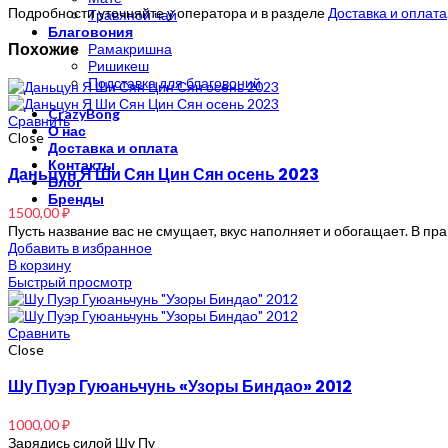
Подробности уточняйте у оператора и в разделе
Доставка и оплата
Травяной чай
Благовония
Похожие
Рамакришна
Ришикеш
Подставка для благовоний
CrazyBong
Сравнить
О нас
Close
Доставка и оплата
Контакты
Даньцун Я Ши Сян Цин Сян осень 2023
Блог
Бренды
1500,00
₽
Пусть название вас не смущает, вкус наполняет и обогащает. В пр
Добавить в избранное
В корзину
Быстрый просмотр
Сравнить
Close
Шу Пуэр Гуюаньчунь «Узоры Биндао» 2012
1000,00
₽
Зарядись силой Шу Пу