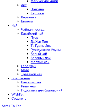
Магические книги
Арт
Полотна
Картины
Керамика
Билеты
Чай
Чайная посуда
Китайский чай
Пуэр
Да Хун Пао
Те Гуань Инь
Гуандунские Улуны
Белый чай
Зеленый чай
Желтый чай
Габа улун
Мате
Травяной чай
Благовония
Рамакришна
Ришикеш
Подставка для благовоний
Wishlist
Сравнить
Scroll To Top