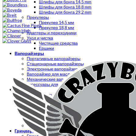
Шлифы для бонга 14,5 mm
Шлифы для бонга 18,8 mm
Шлифы для бонга 29,2 mm
Прекулеры
Прекулер 14,5 мм
Прекулер 18,8 мм
Адаптеры и переходники
Уход и чистка
Чистящие средства
Ершики
Вапорайзеры
Портативные вапорайзеры
Стационарные вапорайзеры
Электронные вапорайзеры
Вапорайзер для масла
Механические вапорайзеры
Аксессуары для вапорайзера
Трубки
Металлические трубки
Трубки ручной работы
Стеклянные трубки
Каменные трубки
Деревянные трубки
Акриловые трубки
Силиконовые трубки
Гриндеры
Гриндер с сеткой