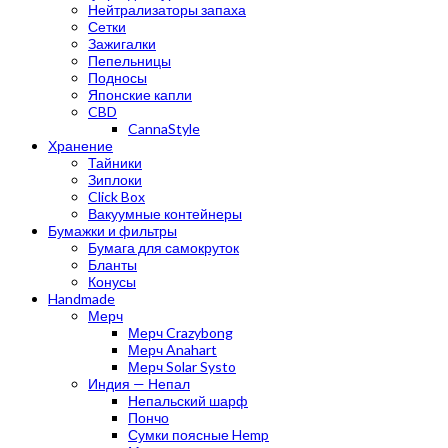
Нейтрализаторы запаха
Сетки
Зажигалки
Пепельницы
Подносы
Японские капли
CBD
CannaStyle
Хранение
Тайники
Зиплоки
Click Box
Вакуумные контейнеры
Бумажки и фильтры
Бумага для самокруток
Бланты
Конусы
Handmade
Мерч
Мерч Crazybong
Мерч Anahart
Мерч Solar Systo
Индия — Непал
Непальский шарф
Пончо
Сумки поясные Hemp