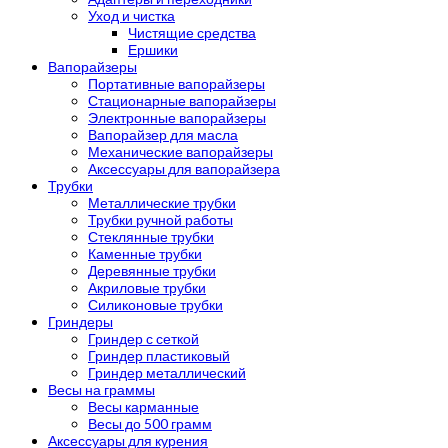
Уход и чистка
Чистящие средства
Ершики
Вапорайзеры
Портативные вапорайзеры
Стационарные вапорайзеры
Электронные вапорайзеры
Вапорайзер для масла
Механические вапорайзеры
Аксессуары для вапорайзера
Трубки
Металлические трубки
Трубки ручной работы
Стеклянные трубки
Каменные трубки
Деревянные трубки
Акриловые трубки
Силиконовые трубки
Гриндеры
Гриндер с сеткой
Гриндер пластиковый
Гриндер металлический
Весы на граммы
Весы карманные
Весы до 500 грамм
Аксессуары для курения