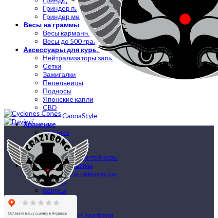
Гриндер пластиковый
Гриндер металлический
Весы на граммы
Весы карманные
Весы до 500 грамм
Аксессуары для курения
Нейтрализаторы запаха
Сетки
Зажигалки
Пепельницы
Подносы
Японские капли
CBD
CannaStyle
Хранение
Тайники
Зиплоки
Click Box
Вакуумные контейнеры
Бумажки и фильтры
Бумага для самокруток
Бланты
Конусы
Handmade
Мерч
Мерч Crazybong