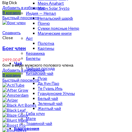
Big Dick
Мерч Anahart
Добавить в избранное
Мерч Solar Systo
В корзину
Индия — Непал
Быстрый просмотр
Непальский шарф
Пончо
Сумки поясные Hemp
Сравнить
Магические книги
Close
Арт
Полотна
Бонг член
Картины
Керамика
Билеты
2499,00
₽
Чай
бонг в виде мужского полового члена
Чайная посуда
Добавить в избранное
Китайский чай
В корзину
Пуэр
Быстрый просмотр
Да Хун Пао
Те Гуань Инь
Гуандунские Улуны
Белый чай
Зеленый чай
Желтый чай
Габа улун
Мате
Травяной чай
Благовония