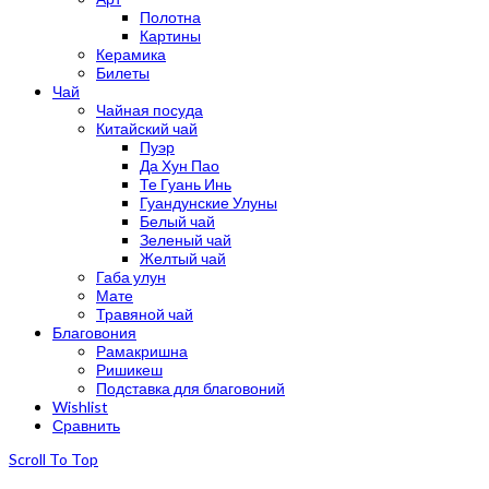
Полотна
Картины
Керамика
Билеты
Чай
Чайная посуда
Китайский чай
Пуэр
Да Хун Пао
Те Гуань Инь
Гуандунские Улуны
Белый чай
Зеленый чай
Желтый чай
Габа улун
Мате
Травяной чай
Благовония
Рамакришна
Ришикеш
Подставка для благовоний
Wishlist
Сравнить
Scroll To Top