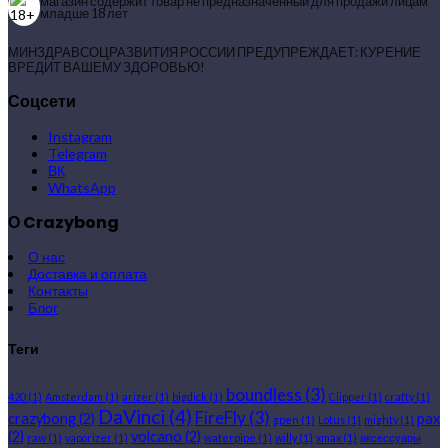
магазин содержит товар не предназначенный для продажи лицам
младше 18 лет
МИНЗДРАВСОЦРАЗВИТИЯ РОССИИ ПРЕДУПРЕЖДАЕТ: КУРЕНИЕ
ВРЕДИТ ВАШЕМУ ЗДОРОВЬЮ!
Соцсети
Instagram
Telegram
ВК
WhatsApp
О Crazybong
О нас
Доставка и оплата
Контакты
Блог
Теги
boundless
(3)
420
(1)
Amsterdam
(1)
arizer
(1)
bigdick
(1)
Clipper
(1)
crafty
(1)
DaVinci
(4)
FireFly
(3)
crazybong
(2)
pax
gpen
(1)
Lotus
(1)
mighty
(1)
(2)
volcano
(2)
raw
(1)
vaporizer
(1)
waterpipe
(1)
willy
(1)
xmax
(1)
аксессуары