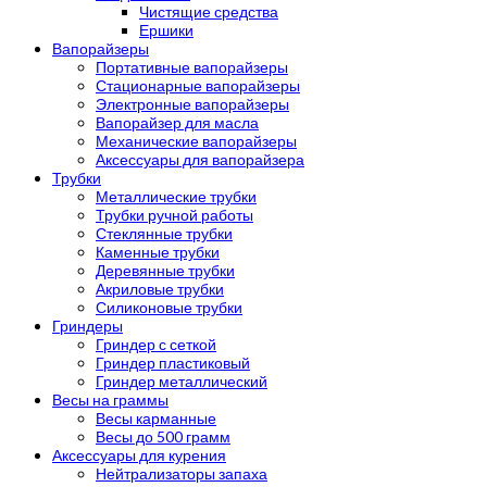
Чистящие средства
Ершики
Вапорайзеры
Портативные вапорайзеры
Стационарные вапорайзеры
Электронные вапорайзеры
Вапорайзер для масла
Механические вапорайзеры
Аксессуары для вапорайзера
Трубки
Металлические трубки
Трубки ручной работы
Стеклянные трубки
Каменные трубки
Деревянные трубки
Акриловые трубки
Силиконовые трубки
Гриндеры
Гриндер с сеткой
Гриндер пластиковый
Гриндер металлический
Весы на граммы
Весы карманные
Весы до 500 грамм
Аксессуары для курения
Нейтрализаторы запаха