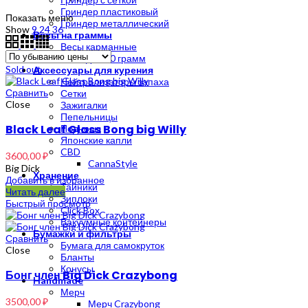
по
Гриндер пластиковый
Показать меню
убыванию
Гриндер металлический
Show
9
24
36
Весы на граммы
Весы карманные
Весы до 500 грамм
Sold out
Аксессуары для курения
Нейтрализаторы запаха
Сравнить
Сетки
Close
Зажигалки
Пепельницы
Black Leaf Glass Bong big Willy
Подносы
Японские капли
CBD
3600,00
₽
CannaStyle
Big Dick
Хранение
Добавить в избранное
Тайники
Читать далее
Зиплоки
Быстрый просмотр
Click Box
Вакуумные контейнеры
Бумажки и фильтры
Сравнить
Бумага для самокруток
Close
Бланты
Конусы
Бонг член Big Dick Crazybong
Handmade
Мерч
3500,00
₽
Мерч Crazybong