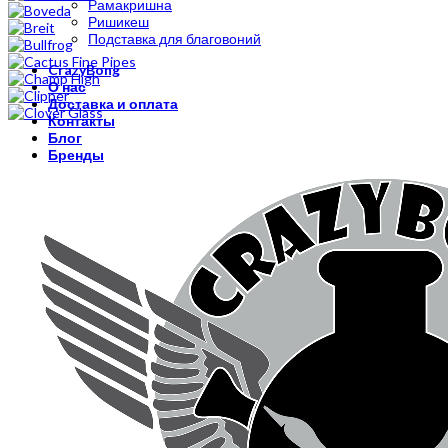
Рамакришна
Ришикеш
Подставка для благовоний
CrazyBong
О нас
Доставка и оплата
Контакты
Блог
Бренды