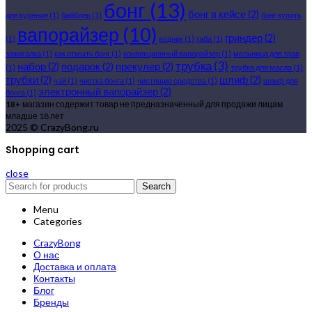
бонг
(13)
бонг в кейсе
(2)
для курения
(1)
бабблер
(1)
бонг купить
вапорайзер
(10)
гриндер
(2)
(1)
водник
(1)
габа
(1)
зажигалка
(1)
как отмыть бонг
(1)
конвекционный вапорайзер
(1)
мельница для трав
трубка
(3)
набор
(2)
подарок
(2)
прекулер
(2)
(1)
трубка для масла
(1)
трубки
(2)
шлиф
(2)
чай
(1)
чистка бонга
(1)
чистящие средства
(1)
шлиф для
электронный вапорайзер
(2)
бонга
(1)
18+
магазин содержит товар не предназначенный для продажи лицам
младше 18 лет
2025 © CrazyBong.ru
Shopping cart
close
Search
Menu
Categories
CrazyBong
О нас
Доставка и оплата
Контакты
Блог
Бренды