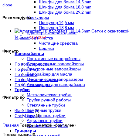
Шлифы для бонга 14,5 mm
close
Шлифы для бонга 18,8 mm
Шлифы для бонга 29,2 mm
Рекомендуем
Прекулеры
Прекулер 14,5 мм
Прекулер 18,8 мм
Сетки с окантовкой
Адаптеры и переходники
14,5мм
400,00
₽
Уход и чистка
Чистящие средства
Ершики
Фильтр
Вапорайзеры
Портативные вапорайзеры
Стационарные вапорайзеры
По популярности
Электронные вапорайзеры
По рейтингу
Вапорайзер для масла
По новизне
Механические вапорайзеры
По возрастанию цены
Аксессуары для вапорайзера
По убыванию цены
Трубки
Металлические трубки
Фильтр по
Трубки ручной работы
Стеклянные трубки
Каменные трубки
Black Leaf
(1)
Деревянные трубки
Crazybong
(1)
Акриловые трубки
Главная
Товары с меткой «бонг член»
Силиконовые трубки
Гриндеры
Цены:
Показаны все (3)
Гриндер с сеткой