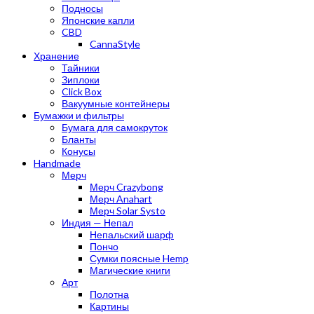
Подносы
Японские капли
CBD
CannaStyle
Хранение
Тайники
Зиплоки
Click Box
Вакуумные контейнеры
Бумажки и фильтры
Бумага для самокруток
Бланты
Конусы
Handmade
Мерч
Мерч Crazybong
Мерч Anahart
Мерч Solar Systo
Индия — Непал
Непальский шарф
Пончо
Сумки поясные Hemp
Магические книги
Арт
Полотна
Картины