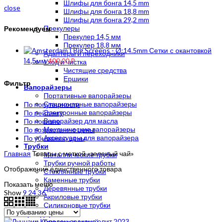
Шлифы для бонга 14,5 mm
close
Шлифы для бонга 18,8 mm
Шлифы для бонга 29,2 mm
Рекомендуем
Прекулеры
Прекулер 14,5 мм
Прекулер 18,8 мм
Сетки с окантовкой
Адаптеры и переходники
14,5мм
400,00
₽
Уход и чистка
Чистящие средства
Ершики
Фильтр
Вапорайзеры
Портативные вапорайзеры
Стационарные вапорайзеры
По популярности
Электронные вапорайзеры
По рейтингу
Вапорайзер для масла
По новизне
Механические вапорайзеры
По возрастанию цены
Аксессуары для вапорайзера
По убыванию цены
Трубки
Главная
Товары с меткой «зеленый чай»
Металлические трубки
Трубки ручной работы
Отображение единственного товара
Стеклянные трубки
Каменные трубки
Показать меню
Деревянные трубки
Show
9
24
36
Акриловые трубки
Силиконовые трубки
Гриндеры
Гриндер с сеткой