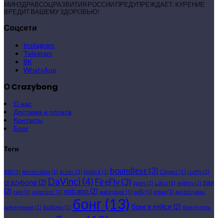
МИНЗДРАВСОЦРАЗВИТИЯ РОССИИ ПРЕДУПРЕЖДАЕТ: КУРЕНИЕ
ВРЕДИТ ВАШЕМУ ЗДОРОВЬЮ!
Соцсети
Instagram
Telegram
ВК
WhatsApp
О Crazybong
О нас
Доставка и оплата
Контакты
Блог
Теги
boundless
(3)
420
(1)
Amsterdam
(1)
arizer
(1)
bigdick
(1)
Clipper
(1)
crafty
(1)
DaVinci
(4)
FireFly
(3)
crazybong
(2)
pax
gpen
(1)
Lotus
(1)
mighty
(1)
(2)
volcano
(2)
raw
(1)
vaporizer
(1)
waterpipe
(1)
willy
(1)
xmax
(1)
аксессуары
бонг
(13)
бонг в кейсе
(2)
для курения
(1)
бабблер
(1)
бонг купить