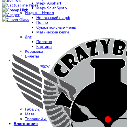
Мерч Anahart
Мерч Solar Systo
Индия — Непал
Непальский шарф
Пончо
Сумки поясные Hemp
Магические книги
Арт
Полотна
Картины
Керамика
Билеты
Чай
Чайная посуда
Китайский чай
Пуэр
Да Хун Пао
Те Гуань Инь
Гуандунские Улуны
Белый чай
Зеленый чай
Желтый чай
Габа улун
Мате
Травяной чай
Благовония