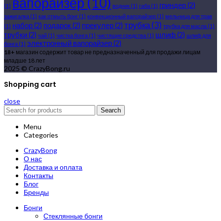
вапорайзер
(10)
гриндер
(2)
(1)
водник
(1)
габа
(1)
зажигалка
(1)
как отмыть бонг
(1)
конвекционный вапорайзер
(1)
мельница для трав
трубка
(3)
набор
(2)
подарок
(2)
прекулер
(2)
(1)
трубка для масла
(1)
трубки
(2)
шлиф
(2)
чай
(1)
чистка бонга
(1)
чистящие средства
(1)
шлиф для
электронный вапорайзер
(2)
бонга
(1)
18+
магазин содержит товар не предназначенный для продажи лицам
младше 18 лет
2025 © CrazyBong.ru
Shopping cart
close
Search
Menu
Categories
CrazyBong
О нас
Доставка и оплата
Контакты
Блог
Бренды
Бонги
Стеклянные бонги