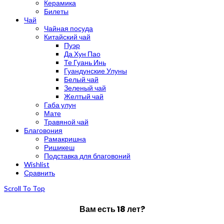
Керамика
Билеты
Чай
Чайная посуда
Китайский чай
Пуэр
Да Хун Пао
Те Гуань Инь
Гуандунские Улуны
Белый чай
Зеленый чай
Желтый чай
Габа улун
Мате
Травяной чай
Благовония
Рамакришна
Ришикеш
Подставка для благовоний
Wishlist
Сравнить
Scroll To Top
Вам есть 18 лет?