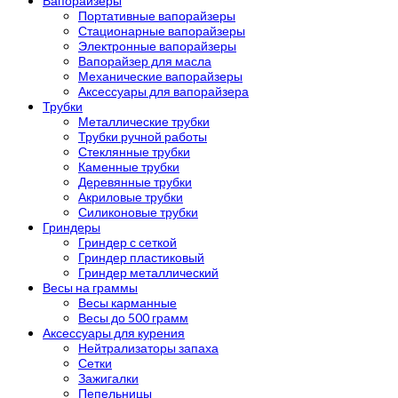
Вапорайзеры
Портативные вапорайзеры
Стационарные вапорайзеры
Электронные вапорайзеры
Вапорайзер для масла
Механические вапорайзеры
Аксессуары для вапорайзера
Трубки
Металлические трубки
Трубки ручной работы
Стеклянные трубки
Каменные трубки
Деревянные трубки
Акриловые трубки
Силиконовые трубки
Гриндеры
Гриндер с сеткой
Гриндер пластиковый
Гриндер металлический
Весы на граммы
Весы карманные
Весы до 500 грамм
Аксессуары для курения
Нейтрализаторы запаха
Сетки
Зажигалки
Пепельницы