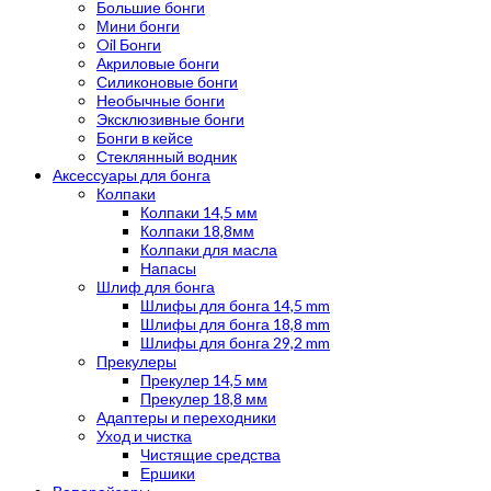
Большие бонги
Мини бонги
Oil Бонги
Акриловые бонги
Силиконовые бонги
Необычные бонги
Эксклюзивные бонги
Бонги в кейсе
Стеклянный водник
Аксессуары для бонга
Колпаки
Колпаки 14,5 мм
Колпаки 18,8мм
Колпаки для масла
Напасы
Шлиф для бонга
Шлифы для бонга 14,5 mm
Шлифы для бонга 18,8 mm
Шлифы для бонга 29,2 mm
Прекулеры
Прекулер 14,5 мм
Прекулер 18,8 мм
Адаптеры и переходники
Уход и чистка
Чистящие средства
Ершики