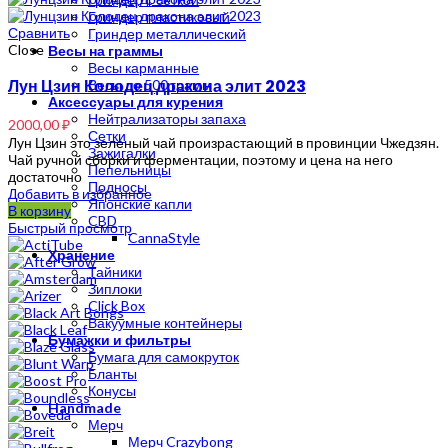
Гриндер пластиковый
Сравнить
Гриндер металлический
Close
Весы на граммы
Весы карманные
Лун Цзин Колодец дракона элит 2023
Весы до 500 грамм
Аксессуары для курения
Нейтрализаторы запаха
2000,00
₽
Сетки
Лун Цзин это зеленый чай произрастающий в провинции Чжедзян.
Зажигалки
Чай ручной сборки и ферментации, поэтому и цена на него
Пепельницы
достаточно
Подносы
Добавить в избранное
Японские капли
В корзину
CBD
Быстрый просмотр
CannaStyle
Хранение
Тайники
Зиплоки
Click Box
Вакуумные контейнеры
Бумажки и фильтры
Бумага для самокруток
Бланты
Конусы
Handmade
Мерч
Мерч Crazybong