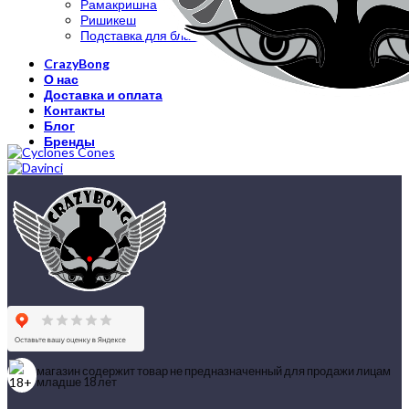
Рамакришна
Ришикеш
Подставка для благовоний
CrazyBong
О нас
Доставка и оплата
Контакты
Блог
Бренды
магазин содержит товар не предназначенный для продажи лицам
младше 18 лет