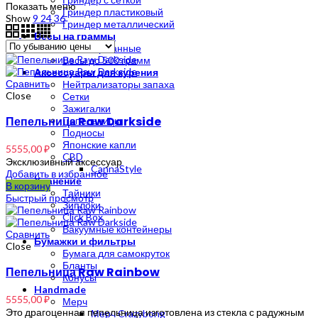
Показать меню
убыванию
Гриндер пластиковый
Show
9
24
36
Гриндер металлический
Весы на граммы
Весы карманные
Весы до 500 грамм
Аксессуары для курения
Сравнить
Нейтрализаторы запаха
Close
Сетки
Зажигалки
Пепельница Raw Darkside
Пепельницы
Подносы
Японские капли
5555,00
₽
CBD
Эксклюзивный аксессуар
CannaStyle
Добавить в избранное
Хранение
В корзину
Тайники
Быстрый просмотр
Зиплоки
Click Box
Вакуумные контейнеры
Сравнить
Бумажки и фильтры
Close
Бумага для самокруток
Бланты
Пепельница Raw Rainbow
Конусы
Handmade
5555,00
₽
Мерч
Это драгоценная пепельница изготовлена из стекла с радужным
Мерч Crazybong