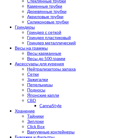
Стеклянные трубки
Каменные трубки
Деревянные трубки
Акриловые трубки
Силиконовые трубки
Гриндеры
Гриндер с сеткой
Гриндер пластиковый
Гриндер металлический
Весы на граммы
Весы карманные
Весы до 500 грамм
Аксессуары для курения
Нейтрализаторы запаха
Сетки
Зажигалки
Пепельницы
Подносы
Японские капли
CBD
CannaStyle
Хранение
Тайники
Зиплоки
Click Box
Вакуумные контейнеры
Бумажки и фильтры