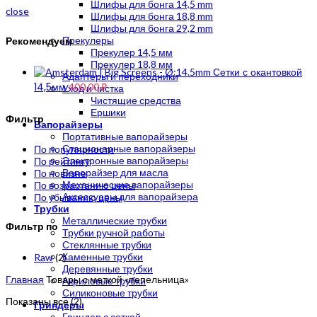
Шлифы для бонга 14,5 mm
close
Шлифы для бонга 18,8 mm
Шлифы для бонга 29,2 mm
Рекомендуем
Прекулеры
Прекулер 14,5 мм
Прекулер 18,8 мм
Сетки с окантовкой
Адаптеры и переходники
14,5мм
400,00
₽
Уход и чистка
Чистящие средства
Ершики
Фильтр
Вапорайзеры
Портативные вапорайзеры
Стационарные вапорайзеры
По популярности
Электронные вапорайзеры
По рейтингу
Вапорайзер для масла
По новизне
Механические вапорайзеры
По возрастанию цены
Аксессуары для вапорайзера
По убыванию цены
Трубки
Металлические трубки
Фильтр по
Трубки ручной работы
Стеклянные трубки
Каменные трубки
Raw
(2)
Деревянные трубки
Главная
Товары с меткой «пепельница»
Акриловые трубки
Силиконовые трубки
Цены:
Показаны все (2)
Гриндеры
по
Гриндер с сеткой