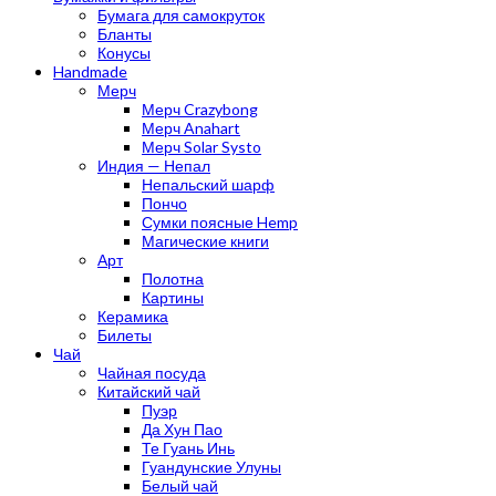
Бумага для самокруток
Бланты
Конусы
Handmade
Мерч
Мерч Crazybong
Мерч Anahart
Мерч Solar Systo
Индия — Непал
Непальский шарф
Пончо
Сумки поясные Hemp
Магические книги
Арт
Полотна
Картины
Керамика
Билеты
Чай
Чайная посуда
Китайский чай
Пуэр
Да Хун Пао
Те Гуань Инь
Гуандунские Улуны
Белый чай