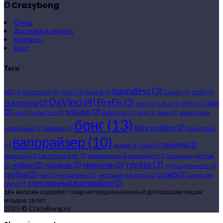
О Crazybong
О нас
Доставка и оплата
Контакты
Блог
Теги
boundless
(3)
420
(1)
Amsterdam
(1)
arizer
(1)
bigdick
(1)
Clipper
(1)
crafty
(1)
DaVinci
(4)
FireFly
(3)
crazybong
(2)
pax
gpen
(1)
Lotus
(1)
mighty
(1)
(2)
volcano
(2)
raw
(1)
vaporizer
(1)
waterpipe
(1)
willy
(1)
xmax
(1)
аксессуары
бонг
(13)
бонг в кейсе
(2)
для курения
(1)
бабблер
(1)
бонг купить
вапорайзер
(10)
гриндер
(2)
(1)
водник
(1)
габа
(1)
зажигалка
(1)
как отмыть бонг
(1)
конвекционный вапорайзер
(1)
мельница для трав
трубка
(3)
набор
(2)
подарок
(2)
прекулер
(2)
(1)
трубка для масла
(1)
трубки
(2)
шлиф
(2)
чай
(1)
чистка бонга
(1)
чистящие средства
(1)
шлиф для
электронный вапорайзер
(2)
бонга
(1)
18+
магазин содержит товар не предназначенный для продажи лицам
младше 18 лет
2025 © CrazyBong.ru