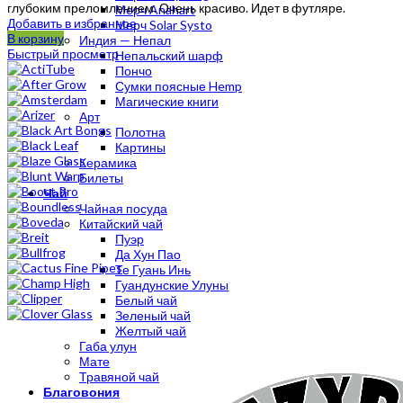
глубоким преломлением. Очень красиво. Идет в футляре.
Мерч Anahart
Добавить в избранное
Мерч Solar Systo
В корзину
Индия — Непал
Быстрый просмотр
Непальский шарф
Пончо
Сумки поясные Hemp
Магические книги
Арт
Полотна
Картины
Керамика
Билеты
Чай
Чайная посуда
Китайский чай
Пуэр
Да Хун Пао
Те Гуань Инь
Гуандунские Улуны
Белый чай
Зеленый чай
Желтый чай
Габа улун
Мате
Травяной чай
Благовония