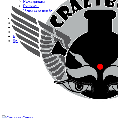
Рамакришна
Ришикеш
Подставка для благовоний
CrazyBong
О нас
Доставка и оплата
Контакты
Блог
Бренды