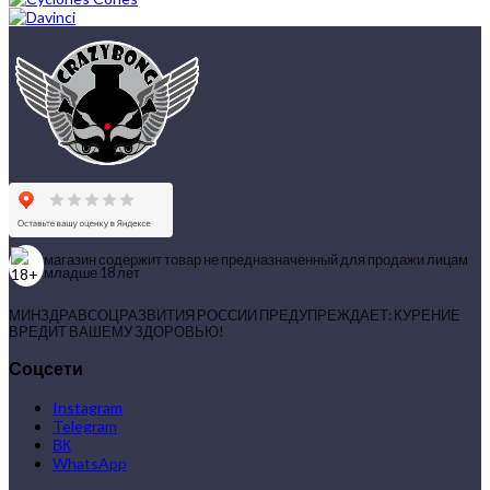
магазин содержит товар не предназначенный для продажи лицам
младше 18 лет
МИНЗДРАВСОЦРАЗВИТИЯ РОССИИ ПРЕДУПРЕЖДАЕТ: КУРЕНИЕ
ВРЕДИТ ВАШЕМУ ЗДОРОВЬЮ!
Соцсети
Instagram
Telegram
ВК
WhatsApp