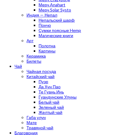
Мерч Anahart
Мерч Solar Systo
Индия — Непал
Непальский шарф
Пончо
Сумки поясные Hemp
Магические книги
Арт
Полотна
Картины
Керамика
Билеты
Чай
Чайная посуда
Китайский чай
Пуэр
Да Хун Пао
Те Гуань Инь
Гуандунские Улуны
Белый чай
Зеленый чай
Желтый чай
Габа улун
Мате
Травяной чай
Благовония