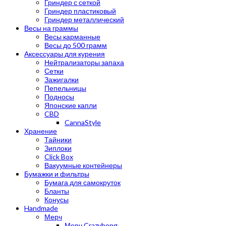
Гриндер с сеткой
Гриндер пластиковый
Гриндер металлический
Весы на граммы
Весы карманные
Весы до 500 грамм
Аксессуары для курения
Нейтрализаторы запаха
Сетки
Зажигалки
Пепельницы
Подносы
Японские капли
CBD
CannaStyle
Хранение
Тайники
Зиплоки
Click Box
Вакуумные контейнеры
Бумажки и фильтры
Бумага для самокруток
Бланты
Конусы
Handmade
Мерч
Мерч Crazybong