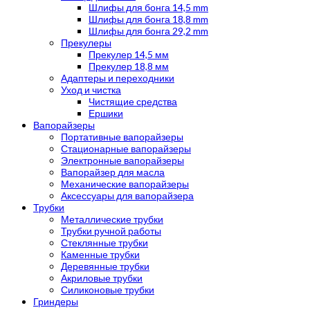
Шлифы для бонга 14,5 mm
Шлифы для бонга 18,8 mm
Шлифы для бонга 29,2 mm
Прекулеры
Прекулер 14,5 мм
Прекулер 18,8 мм
Адаптеры и переходники
Уход и чистка
Чистящие средства
Ершики
Вапорайзеры
Портативные вапорайзеры
Стационарные вапорайзеры
Электронные вапорайзеры
Вапорайзер для масла
Механические вапорайзеры
Аксессуары для вапорайзера
Трубки
Металлические трубки
Трубки ручной работы
Стеклянные трубки
Каменные трубки
Деревянные трубки
Акриловые трубки
Силиконовые трубки
Гриндеры