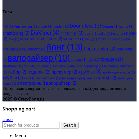
Теги
boundless
(3)
420
(1)
Amsterdam
(1)
arizer
(1)
bigdick
(1)
Clipper
(1)
crafty
(1)
DaVinci
(4)
FireFly
(3)
crazybong
(2)
pax
gpen
(1)
Lotus
(1)
mighty
(1)
(2)
volcano
(2)
raw
(1)
vaporizer
(1)
waterpipe
(1)
willy
(1)
xmax
(1)
аксессуары
бонг
(13)
бонг в кейсе
(2)
для курения
(1)
бабблер
(1)
бонг купить
вапорайзер
(10)
гриндер
(2)
(1)
водник
(1)
габа
(1)
зажигалка
(1)
как отмыть бонг
(1)
конвекционный вапорайзер
(1)
мельница для трав
трубка
(3)
набор
(2)
подарок
(2)
прекулер
(2)
(1)
трубка для масла
(1)
трубки
(2)
шлиф
(2)
чай
(1)
чистка бонга
(1)
чистящие средства
(1)
шлиф для
электронный вапорайзер
(2)
бонга
(1)
18+
магазин содержит товар не предназначенный для продажи лицам
младше 18 лет
2025 © CrazyBong.ru
Shopping cart
close
Search
Menu