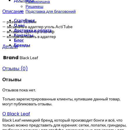
Доставка
Рамакришна
Ришикеш
Описание
Подставка для благовоний
CrazyBong
— разъём: 18,8мм
О нас
— засыпать в адаптер уголь ActiTube
Доставка и оплата
— вставить адаптер в шлиф
Контакты
— колпак вставить в адаптер
Блог
Бренды
Детали
Brand
Black Leaf
Отзывы (0)
Отзывы
Отзывов пока нет.
Только зарегистрированные клиенты, купившие данный товар,
могут публиковать отзывы.
О Black Leaf
Black Leaf немецкий бренд, который производит бонги и всё, что
только можно представить для курения: сетки, лопатки, гриндеры,
трубочки и подносы для стаффа, оригинальные доп.камеры для