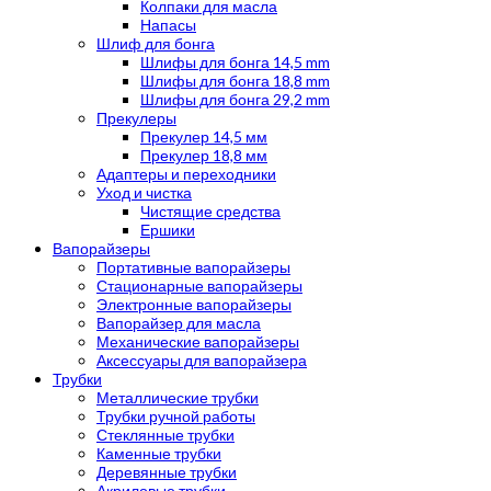
Колпаки для масла
Напасы
Шлиф для бонга
Шлифы для бонга 14,5 mm
Шлифы для бонга 18,8 mm
Шлифы для бонга 29,2 mm
Прекулеры
Прекулер 14,5 мм
Прекулер 18,8 мм
Адаптеры и переходники
Уход и чистка
Чистящие средства
Ершики
Вапорайзеры
Портативные вапорайзеры
Стационарные вапорайзеры
Электронные вапорайзеры
Вапорайзер для масла
Механические вапорайзеры
Аксессуары для вапорайзера
Трубки
Металлические трубки
Трубки ручной работы
Стеклянные трубки
Каменные трубки
Деревянные трубки
Акриловые трубки