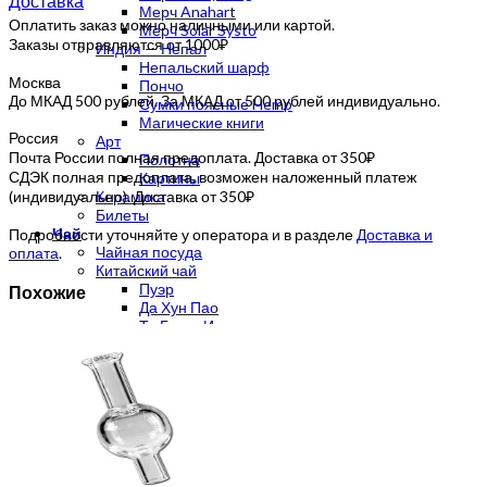
Доставка
Мерч Anahart
Оплатить заказ можно наличными или картой.
Мерч Solar Systo
Заказы отправляются от 1000₽
Индия — Непал
Непальский шарф
Москва
Пончо
До МКАД 500 рублей. За МКАД от 500 рублей индивидуально.
Сумки поясные Hemp
Магические книги
Россия
Арт
Почта России полная предоплата. Доставка от 350₽
Полотна
СДЭК полная предоплата, возможен наложенный платеж
Картины
(индивидуально). Доставка от 350₽
Керамика
Билеты
Чай
Подробности уточняйте у оператора и в разделе
Доставка и
Чайная посуда
оплата
.
Китайский чай
Пуэр
Похожие
Да Хун Пао
Те Гуань Инь
Гуандунские Улуны
Белый чай
Зеленый чай
Желтый чай
Габа улун
Мате
Травяной чай
Благовония