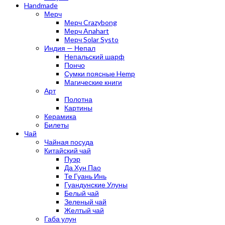
Handmade
Мерч
Мерч Crazybong
Мерч Anahart
Мерч Solar Systo
Индия — Непал
Непальский шарф
Пончо
Сумки поясные Hemp
Магические книги
Арт
Полотна
Картины
Керамика
Билеты
Чай
Чайная посуда
Китайский чай
Пуэр
Да Хун Пао
Те Гуань Инь
Гуандунские Улуны
Белый чай
Зеленый чай
Желтый чай
Габа улун