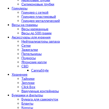
Силиконовые трубки
Гриндеры
Гриндер с сеткой
Гриндер пластиковый
Гриндер металлический
Весы на граммы
Весы карманные
Весы до 500 грамм
Аксессуары для курения
Нейтрализаторы запаха
Сетки
Зажигалки
Пепельницы
Подносы
Японские капли
CBD
CannaStyle
Хранение
Тайники
Зиплоки
Click Box
Вакуумные контейнеры
Бумажки и фильтры
Бумага для самокруток
Бланты
Конусы