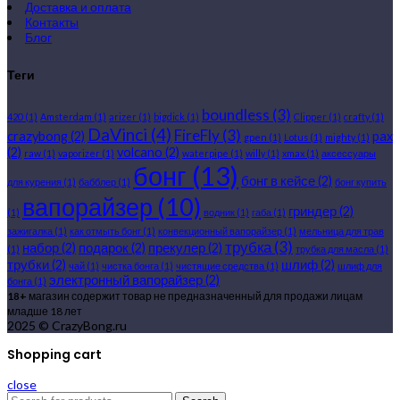
Доставка и оплата
Контакты
Блог
Теги
boundless
(3)
420
(1)
Amsterdam
(1)
arizer
(1)
bigdick
(1)
Clipper
(1)
crafty
(1)
DaVinci
(4)
FireFly
(3)
crazybong
(2)
pax
gpen
(1)
Lotus
(1)
mighty
(1)
(2)
volcano
(2)
raw
(1)
vaporizer
(1)
waterpipe
(1)
willy
(1)
xmax
(1)
аксессуары
бонг
(13)
бонг в кейсе
(2)
для курения
(1)
бабблер
(1)
бонг купить
вапорайзер
(10)
гриндер
(2)
(1)
водник
(1)
габа
(1)
зажигалка
(1)
как отмыть бонг
(1)
конвекционный вапорайзер
(1)
мельница для трав
трубка
(3)
набор
(2)
подарок
(2)
прекулер
(2)
(1)
трубка для масла
(1)
трубки
(2)
шлиф
(2)
чай
(1)
чистка бонга
(1)
чистящие средства
(1)
шлиф для
электронный вапорайзер
(2)
бонга
(1)
18+
магазин содержит товар не предназначенный для продажи лицам
младше 18 лет
2025 © CrazyBong.ru
Shopping cart
close