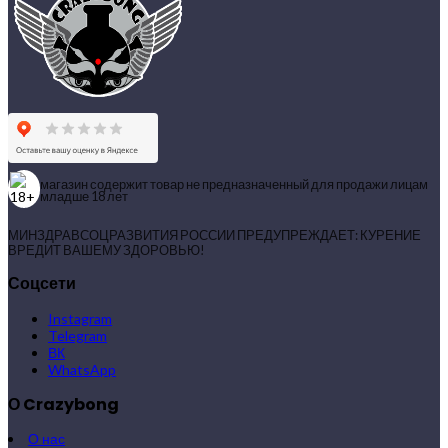
магазин содержит товар не предназначенный для продажи лицам
младше 18 лет
МИНЗДРАВСОЦРАЗВИТИЯ РОССИИ ПРЕДУПРЕЖДАЕТ: КУРЕНИЕ
ВРЕДИТ ВАШЕМУ ЗДОРОВЬЮ!
Соцсети
Instagram
Telegram
ВК
WhatsApp
О Crazybong
О нас