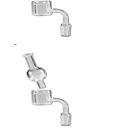
Рамакришна
Ришикеш
Подставка для благовоний
CrazyBong
О нас
Доставка и оплата
Контакты
Блог
Бренды