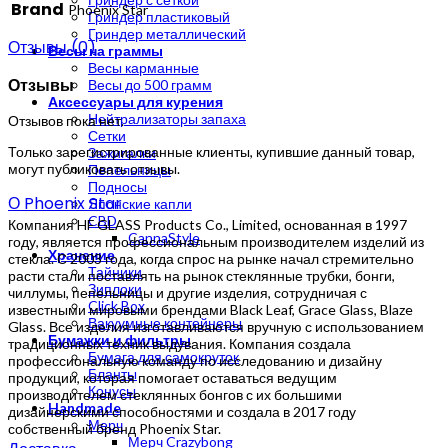
Brand
Phoenix Star
Гриндер пластиковый
Гриндер металлический
Отзывы (0)
Весы на граммы
Весы карманные
Отзывы
Весы до 500 грамм
Аксессуары для курения
Нейтрализаторы запаха
Отзывов пока нет.
Сетки
Только зарегистрированные клиенты, купившие данный товар,
Зажигалки
могут публиковать отзывы.
Пепельницы
Подносы
О Phoenix Star
Японские капли
CBD
Компания HF GLASS Products Co., Limited, основанная в 1997
CannaStyle
году, является профессиональным производителем изделий из
Хранение
стекла. С 2003 года, когда спрос на рынке начал стремительно
Тайники
расти стали поставлять на рынок стеклянные трубки, бонги,
Зиплоки
чиллумы, пепельницы и другие изделия, сотрудничая с
Click Box
известными мировыми брендами Black Leaf, Grace Glass, Blaze
Вакуумные контейнеры
Glass. Все изделия изготавливаются вручную с использованием
Бумажки и фильтры
традиционных техник выдувания. Компания создала
Бумага для самокруток
профессиональную команду по исследованию и дизайну
Бланты
продукции, которая помогает оставаться ведущим
Конусы
производителем стеклянных бонгов с их большими
Handmade
дизайнерскими способностями и создала в 2017 году
Мерч
собственный бренд Phoenix Star.
Мерч Crazybong