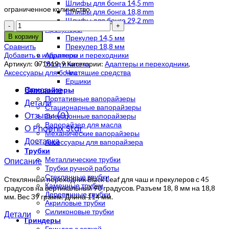
Шлифы для бонга 14,5 mm
ограниченное количество
Шлифы для бонга 18,8 mm
Шлифы для бонга 29,2 mm
Количество
Прекулеры
В корзину
Прекулер 14,5 мм
Сравнить
Прекулер 18,8 мм
Добавить в избранное
Адаптеры и переходники
Артикул:
071819-9
Категории:
Адаптеры и переходники
,
Уход и чистка
Аксессуары для бонга
Чистящие средства
Ершики
Описание
Вапорайзеры
Портативные вапорайзеры
Детали
Стационарные вапорайзеры
Отзывы (0)
Электронные вапорайзеры
Вапорайзер для масла
О Phoenix Star
Механические вапорайзеры
Доставка
Аксессуары для вапорайзера
Трубки
Металлические трубки
Описание
Трубки ручной работы
Стеклянные трубки
Стеклянный переходник Black Leaf для чаш и прекулеров с 45
Каменные трубки
градусов на вертикальный 90 градусов. Разъем 18, 8 мм на 18,8
Деревянные трубки
мм. Вес 39 грамм. Длина 114 мм.
Акриловые трубки
Силиконовые трубки
Детали
Гриндеры
Гриндер с сеткой