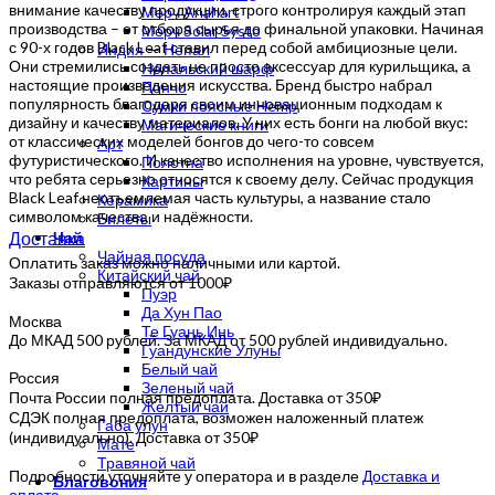
внимание качеству продукции, строго контролируя каждый этап
Мерч Anahart
производства – от отбора сырья до финальной упаковки. Начиная
Мерч Solar Systo
с 90-х годов Black Leaf ставил перед собой амбициозные цели.
Индия — Непал
Они стремились создать не просто аксессуар для курильщика, а
Непальский шарф
настоящие произведения искусства. Бренд быстро набрал
Пончо
популярность благодаря своим инновационным подходам к
Сумки поясные Hemp
дизайну и качеству материалов. У них есть бонги на любой вкус:
Магические книги
от классических моделей бонгов до чего-то совсем
Арт
футуристического. И качество исполнения на уровне, чувствуется,
Полотна
что ребята серьезно относятся к своему делу. Сейчас продукция
Картины
Black Leaf неотъемлемая часть культуры, а название стало
Керамика
символом качества и надёжности.
Билеты
Доставка
Чай
Чайная посуда
Оплатить заказ можно наличными или картой.
Китайский чай
Заказы отправляются от 1000₽
Пуэр
Да Хун Пао
Москва
Те Гуань Инь
До МКАД 500 рублей. За МКАД от 500 рублей индивидуально.
Гуандунские Улуны
Белый чай
Россия
Зеленый чай
Почта России полная предоплата. Доставка от 350₽
Желтый чай
СДЭК полная предоплата, возможен наложенный платеж
Габа улун
(индивидуально). Доставка от 350₽
Мате
Травяной чай
Подробности уточняйте у оператора и в разделе
Доставка и
Благовония
оплата
.