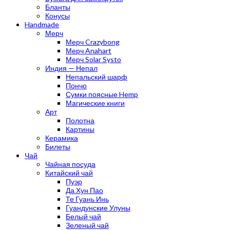
Бланты
Конусы
Handmade
Мерч
Мерч Crazybong
Мерч Anahart
Мерч Solar Systo
Индия — Непал
Непальский шарф
Пончо
Сумки поясные Hemp
Магические книги
Арт
Полотна
Картины
Керамика
Билеты
Чай
Чайная посуда
Китайский чай
Пуэр
Да Хун Пао
Те Гуань Инь
Гуандунские Улуны
Белый чай
Зеленый чай