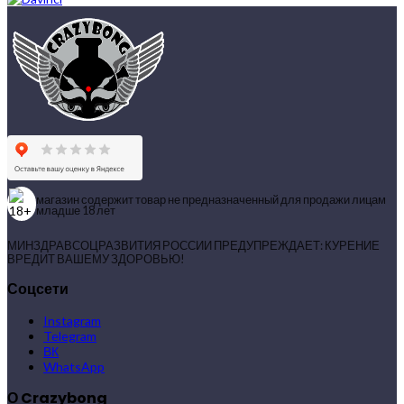
магазин содержит товар не предназначенный для продажи лицам
младше 18 лет
МИНЗДРАВСОЦРАЗВИТИЯ РОССИИ ПРЕДУПРЕЖДАЕТ: КУРЕНИЕ
ВРЕДИТ ВАШЕМУ ЗДОРОВЬЮ!
Соцсети
Instagram
Telegram
ВК
WhatsApp
О Crazybong