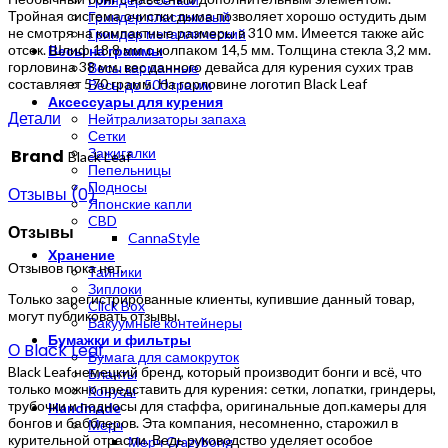
Тройная система очистки дыма позволяет хорошо остудить дым
Гриндер пластиковый
не смотря на компактные размеры в 310 мм. Имеется также айс
Гриндер металлический
отсек. Шлиф 18,8 мм с колпаком 14,5 мм. Толщина стекла 3,2 мм.
Весы на граммы
горловина 38 мм. вес данного девайса для курения сухих трав
Весы карманные
составляет 570 грамм. На горловине логотип Black Leaf
Весы до 500 грамм
Аксессуары для курения
Детали
Нейтрализаторы запаха
Сетки
Зажигалки
Brand
Black Leaf
Пепельницы
Подносы
Отзывы (0)
Японские капли
CBD
Отзывы
CannaStyle
Хранение
Отзывов пока нет.
Тайники
Зиплоки
Только зарегистрированные клиенты, купившие данный товар,
Click Box
могут публиковать отзывы.
Вакуумные контейнеры
Бумажки и фильтры
О Black Leaf
Бумага для самокруток
Black Leaf немецкий бренд, который производит бонги и всё, что
Бланты
только можно представить для курения: сетки, лопатки, гриндеры,
Конусы
трубочки и подносы для стаффа, оригинальные доп.камеры для
Handmade
бонгов и бабблеров. Эта компания, несомненно, старожил в
Мерч
курительной отрасли. Ведь руководство уделяет особое
Мерч Crazybong