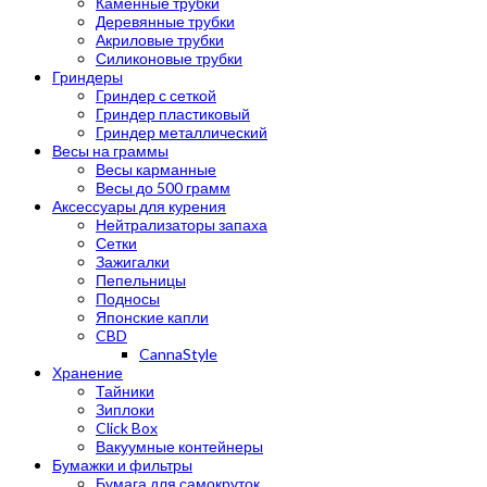
Каменные трубки
Деревянные трубки
Акриловые трубки
Силиконовые трубки
Гриндеры
Гриндер с сеткой
Гриндер пластиковый
Гриндер металлический
Весы на граммы
Весы карманные
Весы до 500 грамм
Аксессуары для курения
Нейтрализаторы запаха
Сетки
Зажигалки
Пепельницы
Подносы
Японские капли
CBD
CannaStyle
Хранение
Тайники
Зиплоки
Click Box
Вакуумные контейнеры
Бумажки и фильтры
Бумага для самокруток