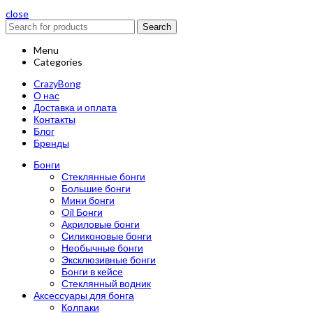
close
Search
Menu
Categories
CrazyBong
О нас
Доставка и оплата
Контакты
Блог
Бренды
Бонги
Стеклянные бонги
Большие бонги
Мини бонги
Oil Бонги
Акриловые бонги
Силиконовые бонги
Необычные бонги
Эксклюзивные бонги
Бонги в кейсе
Стеклянный водник
Аксессуары для бонга
Колпаки