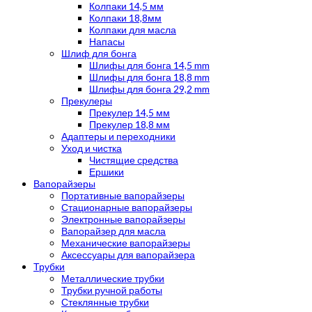
Колпаки 14,5 мм
Колпаки 18,8мм
Колпаки для масла
Напасы
Шлиф для бонга
Шлифы для бонга 14,5 mm
Шлифы для бонга 18,8 mm
Шлифы для бонга 29,2 mm
Прекулеры
Прекулер 14,5 мм
Прекулер 18,8 мм
Адаптеры и переходники
Уход и чистка
Чистящие средства
Ершики
Вапорайзеры
Портативные вапорайзеры
Стационарные вапорайзеры
Электронные вапорайзеры
Вапорайзер для масла
Механические вапорайзеры
Аксессуары для вапорайзера
Трубки
Металлические трубки
Трубки ручной работы
Стеклянные трубки