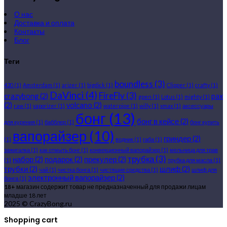
О нас
Доставка и оплата
Контакты
Блог
Теги
boundless
(3)
420
(1)
Amsterdam
(1)
arizer
(1)
bigdick
(1)
Clipper
(1)
crafty
(1)
DaVinci
(4)
FireFly
(3)
crazybong
(2)
pax
gpen
(1)
Lotus
(1)
mighty
(1)
(2)
volcano
(2)
raw
(1)
vaporizer
(1)
waterpipe
(1)
willy
(1)
xmax
(1)
аксессуары
бонг
(13)
бонг в кейсе
(2)
для курения
(1)
бабблер
(1)
бонг купить
вапорайзер
(10)
гриндер
(2)
(1)
водник
(1)
габа
(1)
зажигалка
(1)
как отмыть бонг
(1)
конвекционный вапорайзер
(1)
мельница для трав
трубка
(3)
набор
(2)
подарок
(2)
прекулер
(2)
(1)
трубка для масла
(1)
трубки
(2)
шлиф
(2)
чай
(1)
чистка бонга
(1)
чистящие средства
(1)
шлиф для
электронный вапорайзер
(2)
бонга
(1)
18+
магазин содержит товар не предназначенный для продажи лицам
младше 18 лет
2025 © CrazyBong.ru
Shopping cart