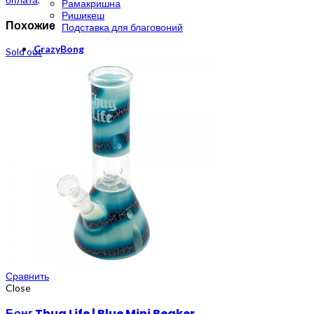
Рамакришна
Ришикеш
Похожие
Подставка для благовоний
CrazyBong
Sold out
О нас
Доставка и оплата
Контакты
Блог
Бренды
Сравнить
Close
Бонг Thug Life | Blue Mini Beaker