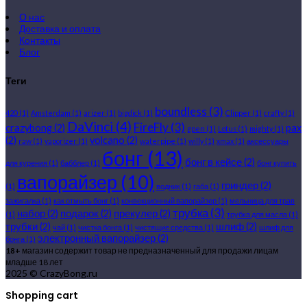
О нас
Доставка и оплата
Контакты
Блог
Теги
boundless
(3)
420
(1)
Amsterdam
(1)
arizer
(1)
bigdick
(1)
Clipper
(1)
crafty
(1)
DaVinci
(4)
FireFly
(3)
crazybong
(2)
pax
gpen
(1)
Lotus
(1)
mighty
(1)
(2)
volcano
(2)
raw
(1)
vaporizer
(1)
waterpipe
(1)
willy
(1)
xmax
(1)
аксессуары
бонг
(13)
бонг в кейсе
(2)
для курения
(1)
бабблер
(1)
бонг купить
вапорайзер
(10)
гриндер
(2)
(1)
водник
(1)
габа
(1)
зажигалка
(1)
как отмыть бонг
(1)
конвекционный вапорайзер
(1)
мельница для трав
трубка
(3)
набор
(2)
подарок
(2)
прекулер
(2)
(1)
трубка для масла
(1)
трубки
(2)
шлиф
(2)
чай
(1)
чистка бонга
(1)
чистящие средства
(1)
шлиф для
электронный вапорайзер
(2)
бонга
(1)
18+
магазин содержит товар не предназначенный для продажи лицам
младше 18 лет
2025 © CrazyBong.ru
Shopping cart