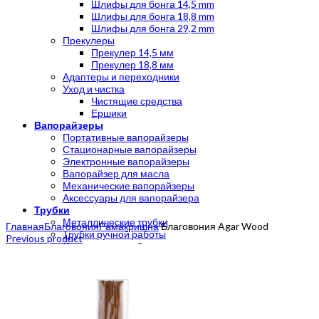
Шлифы для бонга 14,5 mm
Шлифы для бонга 18,8 mm
Шлифы для бонга 29,2 mm
Прекулеры
Прекулер 14,5 мм
Прекулер 18,8 мм
Адаптеры и переходники
Уход и чистка
Чистящие средства
Ершики
Вапорайзеры
Портативные вапорайзеры
Стационарные вапорайзеры
Электронные вапорайзеры
Вапорайзер для масла
Механические вапорайзеры
Аксессуары для вапорайзера
Трубки
Click to enlarge
Металлические трубки
Главная
Благовония
Рамакришна
Благовония Agar Wood
Трубки ручной работы
Previous product
Стеклянные трубки
Каменные трубки
Деревянные трубки
Акриловые трубки
Силиконовые трубки
Гриндеры
Гриндер с сеткой