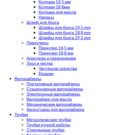
Колпаки 14,5 мм
Колпаки 18,8мм
Колпаки для масла
Напасы
Шлиф для бонга
Шлифы для бонга 14,5 mm
Шлифы для бонга 18,8 mm
Шлифы для бонга 29,2 mm
Прекулеры
Прекулер 14,5 мм
Прекулер 18,8 мм
Адаптеры и переходники
Уход и чистка
Чистящие средства
Ершики
Вапорайзеры
Портативные вапорайзеры
Стационарные вапорайзеры
Электронные вапорайзеры
Вапорайзер для масла
Механические вапорайзеры
Аксессуары для вапорайзера
Трубки
Металлические трубки
Трубки ручной работы
Стеклянные трубки
Каменные трубки