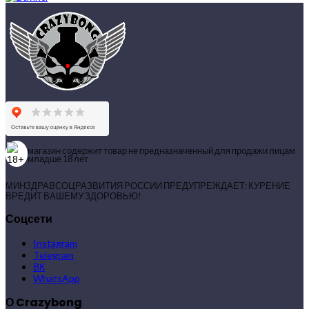
магазин содержит товар не предназначенный для продажи лицам
младше 18 лет
МИНЗДРАВСОЦРАЗВИТИЯ РОССИИ ПРЕДУПРЕЖДАЕТ: КУРЕНИЕ
ВРЕДИТ ВАШЕМУ ЗДОРОВЬЮ!
Соцсети
Instagram
Telegram
ВК
WhatsApp
О Crazybong