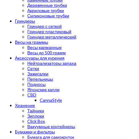
Деревянные трубки
Акриловые трубки
Силиконовые трубки
Гриндеры
Гриндер с сеткой
Гриндер пластиковый
Гриндер металлический
Весы на граммы
Весы карманные
Весы до 500 грамм
Аксессуары для курения
Нейтрализаторы запаха
Сетки
Зажигалки
Пепельницы
Подносы
Японские капли
CBD
CannaStyle
Хранение
Тайники
Зиплоки
Click Box
Вакуумные контейнеры
Бумажки и фильтры
Бумага для самокруток