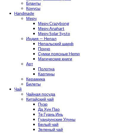
Бланты
Конусы
Handmade
Мерч
Мерч Crazybong
Мерч Anahart
Мерч Solar Systo
Индия — Непал
Непальский шарф
Пончо
Сумки поясные Hemp
Магические книги
Арт
Полотна
Картины
Керамика
Билеты
Чай
Чайная посуда
Китайский чай
Пуэр
Да Хун Пао
Те Гуань Инь
Гуандунские Улуны
Белый чай
Зеленый чай