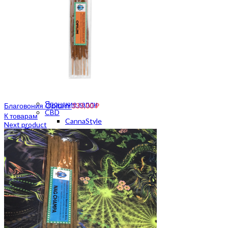
Гриндер пластиковый
Гриндер металлический
Весы на граммы
Весы карманные
Весы до 500 грамм
Аксессуары для курения
Нейтрализаторы запаха
Сетки
Зажигалки
Пепельницы
Подносы
Японские капли
Благовония Opium
333,00
₽
CBD
К товарам
CannaStyle
Next product
Хранение
Тайники
Зиплоки
Click Box
Вакуумные контейнеры
Бумажки и фильтры
Бумага для самокруток
Бланты
Конусы
Handmade
Мерч
Мерч Crazybong