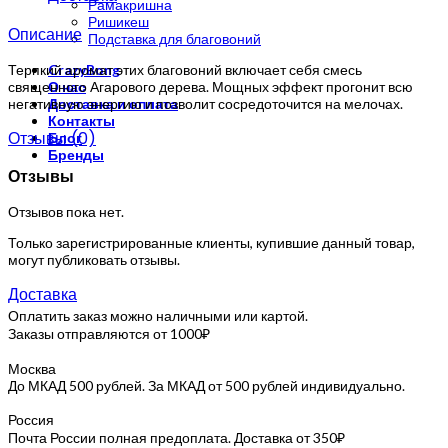
Рамакришна
Ришикеш
Описание
Подставка для благовоний
Терпкий аромат этих благовоний включает себя смесь
CrazyBong
священного Агарового дерева. Мощных эффект прогонит всю
О нас
негативную энергию и позволит сосредоточится на мелочах.
Доставка и оплата
Контакты
Отзывы (0)
Блог
Бренды
Отзывы
Отзывов пока нет.
Только зарегистрированные клиенты, купившие данный товар,
могут публиковать отзывы.
Доставка
Оплатить заказ можно наличными или картой.
Заказы отправляются от 1000₽
Москва
До МКАД 500 рублей. За МКАД от 500 рублей индивидуально.
Россия
Почта России полная предоплата. Доставка от 350₽