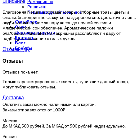
Описание
Рамакришна
Ришикеш
Благовония Natural в составе которых отборные травы цветы и
Подставка для благовоний
смолы, благоприятно скажутся на здоровом сне. Достаточно лишь
CrazyBong
окурить помещение за пару часов до ночной сессии и
О нас
младенческий сон обеспечен. Ароматические палочки
Доставка и оплата
благовония Natural от Рамакришны расслабляют и даруют
Контакты
надежду на спасение от злых духов.
Блог
Бренды
Отзывы (0)
Отзывы
Отзывов пока нет.
Только зарегистрированные клиенты, купившие данный товар,
могут публиковать отзывы.
Доставка
Оплатить заказ можно наличными или картой.
Заказы отправляются от 1000₽
Москва
До МКАД 500 рублей. За МКАД от 500 рублей индивидуально.
Россия