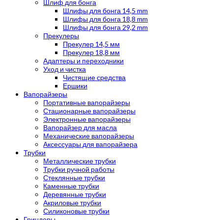
Шлиф для бонга
Шлифы для бонга 14,5 mm
Шлифы для бонга 18,8 mm
Шлифы для бонга 29,2 mm
Прекулеры
Прекулер 14,5 мм
Прекулер 18,8 мм
Адаптеры и переходники
Уход и чистка
Чистящие средства
Ершики
Вапорайзеры
Портативные вапорайзеры
Стационарные вапорайзеры
Электронные вапорайзеры
Вапорайзер для масла
Механические вапорайзеры
Аксессуары для вапорайзера
Трубки
Металлические трубки
Трубки ручной работы
Стеклянные трубки
Каменные трубки
Деревянные трубки
Акриловые трубки
Силиконовые трубки
Гриндеры