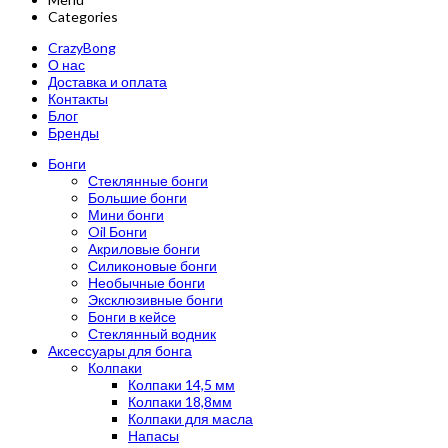
Categories
CrazyBong
О нас
Доставка и оплата
Контакты
Блог
Бренды
Бонги
Стеклянные бонги
Большие бонги
Мини бонги
Oil Бонги
Акриловые бонги
Силиконовые бонги
Необычные бонги
Эксклюзивные бонги
Бонги в кейсе
Стеклянный водник
Аксессуары для бонга
Колпаки
Колпаки 14,5 мм
Колпаки 18,8мм
Колпаки для масла
Напасы