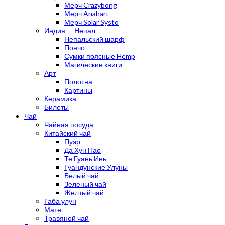
Мерч Crazybong
Мерч Anahart
Мерч Solar Systo
Индия — Непал
Непальский шарф
Пончо
Сумки поясные Hemp
Магические книги
Арт
Полотна
Картины
Керамика
Билеты
Чай
Чайная посуда
Китайский чай
Пуэр
Да Хун Пао
Те Гуань Инь
Гуандунские Улуны
Белый чай
Зеленый чай
Желтый чай
Габа улун
Мате
Травяной чай