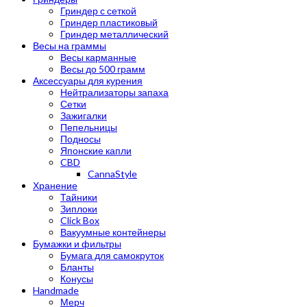
Гриндер с сеткой
Гриндер пластиковый
Гриндер металлический
Весы на граммы
Весы карманные
Весы до 500 грамм
Аксессуары для курения
Нейтрализаторы запаха
Сетки
Зажигалки
Пепельницы
Подносы
Японские капли
CBD
CannaStyle
Хранение
Тайники
Зиплоки
Click Box
Вакуумные контейнеры
Бумажки и фильтры
Бумага для самокруток
Бланты
Конусы
Handmade
Мерч