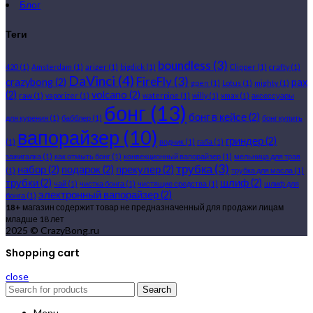
Блог
Теги
boundless
(3)
420
(1)
Amsterdam
(1)
arizer
(1)
bigdick
(1)
Clipper
(1)
crafty
(1)
DaVinci
(4)
FireFly
(3)
crazybong
(2)
pax
gpen
(1)
Lotus
(1)
mighty
(1)
(2)
volcano
(2)
raw
(1)
vaporizer
(1)
waterpipe
(1)
willy
(1)
xmax
(1)
аксессуары
бонг
(13)
бонг в кейсе
(2)
для курения
(1)
бабблер
(1)
бонг купить
вапорайзер
(10)
гриндер
(2)
(1)
водник
(1)
габа
(1)
зажигалка
(1)
как отмыть бонг
(1)
конвекционный вапорайзер
(1)
мельница для трав
трубка
(3)
набор
(2)
подарок
(2)
прекулер
(2)
(1)
трубка для масла
(1)
трубки
(2)
шлиф
(2)
чай
(1)
чистка бонга
(1)
чистящие средства
(1)
шлиф для
электронный вапорайзер
(2)
бонга
(1)
18+
магазин содержит товар не предназначенный для продажи лицам
младше 18 лет
2025 © CrazyBong.ru
Shopping cart
close
Search
Menu