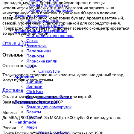
провидец, мудрец. Древнеиндийские жрецы и певцы,
Гриндер пластиковый
исполнители ведийских гимнов. Благовония заряжены на
Гриндер металлический
качественную йога практику. В упаковке 40 арома полочек
Весы на граммы
завернутые в красивую крафтовую бумагу. Аромат цветочный,
Весы карманные
свежий, утонченный с легкой горчинкой для сосредоточения.
Весы до 500 грамм
Прекрасно раскрывает и позволяет всецело сконцентрироваться
Аксессуары для курения
во время занятия йогой.
Нейтрализаторы запаха
Сетки
Отзывы (0)
Зажигалки
Пепельницы
Отзывы
Подносы
Японские капли
Отзывов пока нет.
CBD
CannaStyle
Только зарегистрированные клиенты, купившие данный товар,
Хранение
могут публиковать отзывы.
Тайники
Зиплоки
Доставка
Click Box
Оплатить заказ можно наличными или картой.
Вакуумные контейнеры
Бумажки и фильтры
Заказы отправляются от 1000₽
Бумага для самокруток
Бланты
Москва
Конусы
До МКАД 500 рублей. За МКАД от 500 рублей индивидуально.
Handmade
Мерч
Россия
Мерч Crazybong
Почта России полная предоплата. Доставка от 350₽