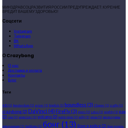
МИНЗДРАВСОЦРАЗВИТИЯ РОССИИ ПРЕДУПРЕЖДАЕТ: КУРЕНИЕ
ВРЕДИТ ВАШЕМУ ЗДОРОВЬЮ!
Соцсети
Instagram
Telegram
ВК
WhatsApp
О Crazybong
О нас
Доставка и оплата
Контакты
Блог
Теги
boundless
(3)
420
(1)
Amsterdam
(1)
arizer
(1)
bigdick
(1)
Clipper
(1)
crafty
(1)
DaVinci
(4)
FireFly
(3)
crazybong
(2)
pax
gpen
(1)
Lotus
(1)
mighty
(1)
(2)
volcano
(2)
raw
(1)
vaporizer
(1)
waterpipe
(1)
willy
(1)
xmax
(1)
аксессуары
бонг
(13)
бонг в кейсе
(2)
для курения
(1)
бабблер
(1)
бонг купить