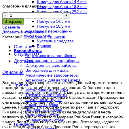
Шлифы для бонга 14,5 mm
благовония для йоги
Шлифы для бонга 18,8 mm
Шлифы для бонга 29,2 mm
Количество
Прекулеры
Прекулер 14,5 мм
В корзину
Прекулер 18,8 мм
Сравнить
Адаптеры и переходники
Добавить в избранное
Уход и чистка
Категории:
Благовония
,
Ришикеш
Чистящие средства
Ершики
Описание
Вапорайзеры
Отзывы (0)
Портативные вапорайзеры
Доставка
Стационарные вапорайзеры
Электронные вапорайзеры
Вапорайзер для масла
Описание
Механические вапорайзеры
Аксессуары для вапорайзера
Благовония Yoga говорят сами за себя. Данный аромат отлично
Трубки
подходит для занятий и телесных практик. Собственно одна
Металлические трубки
арома палочка тлеет в течении 40 минут, а этого времени вполне
Трубки ручной работы
хватает на выполнение разминки и базовых ассан. Произведены
Стеклянные трубки
они в мировой столице йоги, что как дополнение делают их еще
Каменные трубки
ценнее. Ришикеш это город на берегах реки Ганг в предгорьях
Деревянные трубки
Гималаи и своё название (одна из легенд) получил в честь
Акриловые трубки
великого индийского святого мудреца Райбхья Риши, к которому
Силиконовые трубки
явился Лорд Вишну во время медитации. Этот город издревле
Гриндеры
считается обителью богов. Дословно Риши переводится, как
Гриндер с сеткой