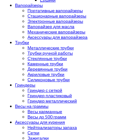
Вапорайзеры
Портативные вапорайзеры
Стационарные вапорайзеры
Электронные вапорайзеры
Вапорайзер для масла
Механические вапорайзеры
Аксессуары для вапорайзера
Трубки
Металлические трубки
Трубки ручной работы
Стеклянные трубки
Каменные трубки
Деревянные трубки
Акриловые трубки
Силиконовые трубки
Гриндеры
Гриндер с сеткой
Гриндер пластиковый
Гриндер металлический
Весы на граммы
Весы карманные
Весы до 500 грамм
Аксессуары для курения
Нейтрализаторы запаха
Сетки
Зажигалки