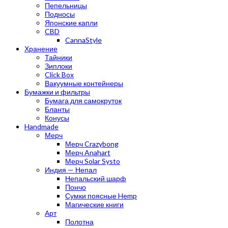
Пепельницы
Подносы
Японские капли
CBD
CannaStyle
Хранение
Тайники
Зиплоки
Click Box
Вакуумные контейнеры
Бумажки и фильтры
Бумага для самокруток
Бланты
Конусы
Handmade
Мерч
Мерч Crazybong
Мерч Anahart
Мерч Solar Systo
Индия — Непал
Непальский шарф
Пончо
Сумки поясные Hemp
Магические книги
Арт
Полотна