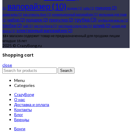
вапорайзер
(10)
гриндер
(2)
(1)
водник
(1)
габа
(1)
зажигалка
(1)
как отмыть бонг
(1)
конвекционный вапорайзер
(1)
мельница для трав
трубка
(3)
набор
(2)
подарок
(2)
прекулер
(2)
(1)
трубка для масла
(1)
трубки
(2)
шлиф
(2)
чай
(1)
чистка бонга
(1)
чистящие средства
(1)
шлиф для
электронный вапорайзер
(2)
бонга
(1)
18+
магазин содержит товар не предназначенный для продажи лицам
младше 18 лет
2025 © CrazyBong.ru
Shopping cart
close
Search
Menu
Categories
CrazyBong
О нас
Доставка и оплата
Контакты
Блог
Бренды
Бонги