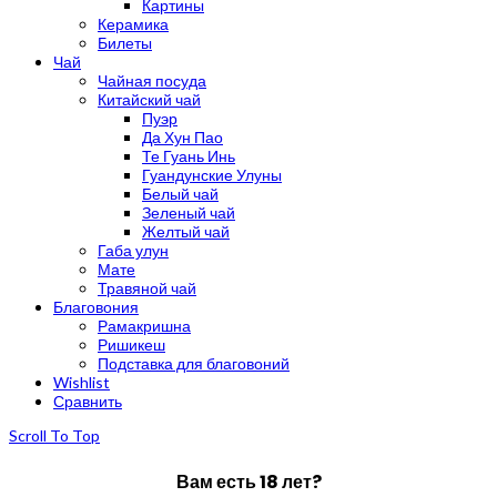
Картины
Керамика
Билеты
Чай
Чайная посуда
Китайский чай
Пуэр
Да Хун Пао
Те Гуань Инь
Гуандунские Улуны
Белый чай
Зеленый чай
Желтый чай
Габа улун
Мате
Травяной чай
Благовония
Рамакришна
Ришикеш
Подставка для благовоний
Wishlist
Сравнить
Scroll To Top
Вам есть 18 лет?