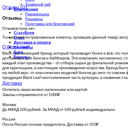
Травяной чай
Отзывы (0)
Благовония
Рамакришна
Отзывы
Ришикеш
Подставка для благовоний
Отзывов пока нет.
CrazyBong
Только зарегистрированные клиенты, купившие данный товар, могу
О нас
Доставка и оплата
О Black Leaf
Контакты
Блог
Black Leaf немецкий бренд, который производит бонги и всё, что т
Бренды
доп.камеры для бонгов и бабблеров. Эта компания, несомненно, ст
каждый этап производства – от отбора сырья до финальной упаковк
для курильщика, а настоящие произведения искусства. Бренд быст
на любой вкус: от классических моделей бонгов до чего-то совсем 
продукция Black Leaf неотъемлемая часть культуры, а название ст
Доставка
Оплатить заказ можно наличными или картой.
Заказы отправляются от 1000₽
Москва
До МКАД 500 рублей. За МКАД от 500 рублей индивидуально.
Россия
Почта России полная предоплата. Доставка от 350₽