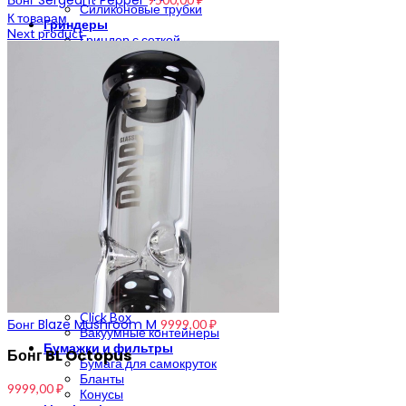
Бонг Sergeant Pepper
Силиконовые трубки
К товарам
Гриндеры
Next product
Гриндер с сеткой
Гриндер пластиковый
Гриндер металлический
Весы на граммы
Весы карманные
Весы до 500 грамм
Аксессуары для курения
Нейтрализаторы запаха
Сетки
Зажигалки
Пепельницы
Подносы
Японские капли
CBD
CannaStyle
Хранение
Тайники
Зиплоки
Click Box
Бонг Blaze Mushroom M
9999,00
₽
Вакуумные контейнеры
Бумажки и фильтры
Бонг BL Octopus
Бумага для самокруток
Бланты
9999,00
₽
Конусы