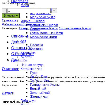
Handmade
перколятор-осьминог
Мерч
Мерч Crazybong
Количество
Мерч Anahart
В корзину
Мерч Solar Systo
Сравнить
Индия — Непал
Добавить в избранное
Непальский шарф
Категории:
Бонги
,
Стеклянные бонги
,
Эксклюзивные бонги
Пончо
Сумки поясные Hemp
Описание
Магические книги
Арт
Детали
Полотна
Отзывы (0)
Картины
Керамика
О Black Leaf
Билеты
Доставка
Чай
Чайная посуда
Описание
Китайский чай
Пуэр
Да Хун Пао
Эксклюзивный стеклянный бонг ручной работы. Перколятор выполне
Те Гуань Инь
выполнен с бесшлифовой системой с вертикальным выходом под чаш
Гуандунские Улуны
Германии.
Белый чай
Детали
Зеленый чай
Желтый чай
Габа улун
Brand
Black Leaf
Мате