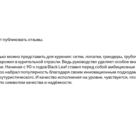
т публиковать отзывы.
олько можно представить для курения: сетки, лопатки, гриндеры, тру
арожил в курительной отрасли. Ведь руководство уделяет особое вн
и. Начиная с 90-х годов Black Leaf ставил перед собой амбициозные
ро набрал популярность благодаря своим инновационным подходам к
футуристического. И качество исполнения на уровне, чувствуется, чт
ало символом качества и надёжности.