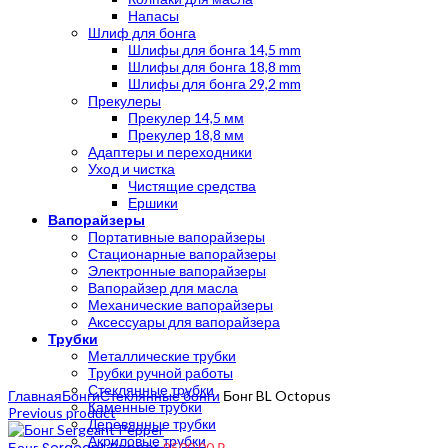
Напасы
Шлиф для бонга
Шлифы для бонга 14,5 mm
Шлифы для бонга 18,8 mm
Шлифы для бонга 29,2 mm
Прекулеры
Прекулер 14,5 мм
Прекулер 18,8 мм
Адаптеры и переходники
Уход и чистка
Чистящие средства
Ершики
Вапорайзеры
Портативные вапорайзеры
Стационарные вапорайзеры
Электронные вапорайзеры
Вапорайзер для масла
Механические вапорайзеры
Аксессуары для вапорайзера
Трубки
Металлические трубки
Трубки ручной работы
Click to enlarge
Стеклянные трубки
Главная
Бонги
Стеклянные бонги
Бонг BL Octopus
Каменные трубки
Previous product
Деревянные трубки
Акриловые трубки
9500,00
₽