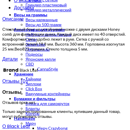
О Black Leaf
Гриндер пластиковый
Доставка
Гриндер металлический
Весы на граммы
Описание
Весы карманные
Весы до 500 грамм
Стеклянный бонг на устойчивой ножке с двумя дисками Honey
Аксессуары для курения
comb для фильтрации дыма. Каждый диск имеет по 40 отверстий.
Нейтрализаторы запаха
Комфортная тяга удобно лежит в руке. Сетка с ручкой со
Сетки
встроенной сеткой 18,8 мм. Высота 360 мм. Горловина изогнутая
Зажигалки
25 мм.Вес 822 грамма. Стекло толщина 5 мм.
Пепельницы
Подносы
Детали
Японские капли
CBD
CannaStyle
Brand
Black Leaf
Хранение
Тайники
Отзывы (0)
Зиплоки
Click Box
Отзывы
Вакуумные контейнеры
Бумажки и фильтры
Отзывов пока нет.
Бумага для самокруток
Бланты
Только зарегистрированные клиенты, купившие данный товар,
Конусы
могут публиковать отзывы.
Handmade
Мерч
О Black Leaf
Мерч Crazybong