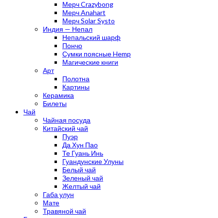
Мерч Crazybong
Мерч Anahart
Мерч Solar Systo
Индия — Непал
Непальский шарф
Пончо
Сумки поясные Hemp
Магические книги
Арт
Полотна
Картины
Керамика
Билеты
Чай
Чайная посуда
Китайский чай
Пуэр
Да Хун Пао
Те Гуань Инь
Гуандунские Улуны
Белый чай
Зеленый чай
Желтый чай
Габа улун
Мате
Травяной чай