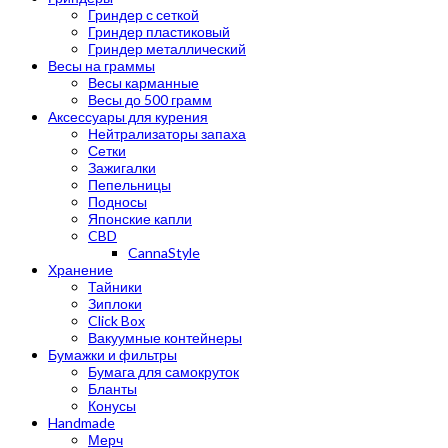
Гриндер с сеткой
Гриндер пластиковый
Гриндер металлический
Весы на граммы
Весы карманные
Весы до 500 грамм
Аксессуары для курения
Нейтрализаторы запаха
Сетки
Зажигалки
Пепельницы
Подносы
Японские капли
CBD
CannaStyle
Хранение
Тайники
Зиплоки
Click Box
Вакуумные контейнеры
Бумажки и фильтры
Бумага для самокруток
Бланты
Конусы
Handmade
Мерч