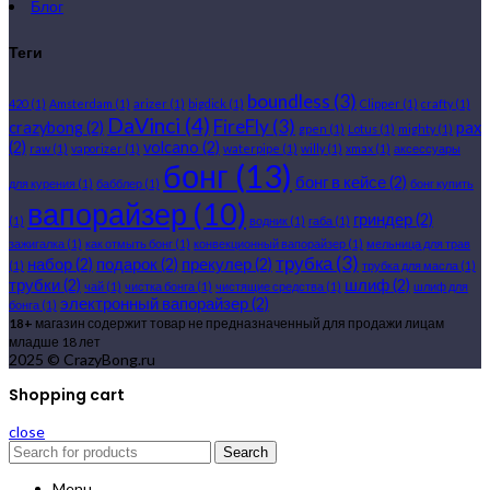
Блог
Теги
boundless
(3)
420
(1)
Amsterdam
(1)
arizer
(1)
bigdick
(1)
Clipper
(1)
crafty
(1)
DaVinci
(4)
FireFly
(3)
crazybong
(2)
pax
gpen
(1)
Lotus
(1)
mighty
(1)
(2)
volcano
(2)
raw
(1)
vaporizer
(1)
waterpipe
(1)
willy
(1)
xmax
(1)
аксессуары
бонг
(13)
бонг в кейсе
(2)
для курения
(1)
бабблер
(1)
бонг купить
вапорайзер
(10)
гриндер
(2)
(1)
водник
(1)
габа
(1)
зажигалка
(1)
как отмыть бонг
(1)
конвекционный вапорайзер
(1)
мельница для трав
трубка
(3)
набор
(2)
подарок
(2)
прекулер
(2)
(1)
трубка для масла
(1)
трубки
(2)
шлиф
(2)
чай
(1)
чистка бонга
(1)
чистящие средства
(1)
шлиф для
электронный вапорайзер
(2)
бонга
(1)
18+
магазин содержит товар не предназначенный для продажи лицам
младше 18 лет
2025 © CrazyBong.ru
Shopping cart
close
Search
Menu