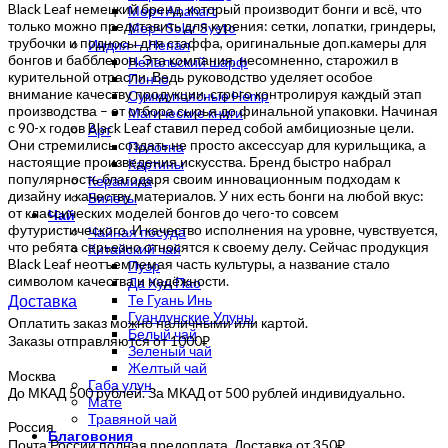
Black Leaf немецкий бренд, который производит бонги и всё, что
Мерч Anahart
только можно представить для курения: сетки, лопатки, гриндеры,
Мерч Solar Systo
трубочки и подносы для стаффа, оригинальные доп.камеры для
Индия — Непал
бонгов и бабблеров. Эта компания, несомненно, старожил в
Непальский шарф
курительной отрасли. Ведь руководство уделяет особое
Пончо
внимание качеству продукции, строго контролируя каждый этап
Сумки поясные Hemp
производства – от отбора сырья до финальной упаковки. Начиная
Магические книги
с 90-х годов Black Leaf ставил перед собой амбициозные цели.
Арт
Они стремились создать не просто аксессуар для курильщика, а
Полотна
настоящие произведения искусства. Бренд быстро набрал
Картины
популярность благодаря своим инновационным подходам к
Керамика
дизайну и качеству материалов. У них есть бонги на любой вкус:
Билеты
от классических моделей бонгов до чего-то совсем
Чай
футуристического. И качество исполнения на уровне, чувствуется,
Чайная посуда
что ребята серьезно относятся к своему делу. Сейчас продукция
Китайский чай
Black Leaf неотъемлемая часть культуры, а название стало
Пуэр
символом качества и надёжности.
Да Хун Пао
Доставка
Те Гуань Инь
Гуандунские Улуны
Оплатить заказ можно наличными или картой.
Белый чай
Заказы отправляются от 1000₽
Зеленый чай
Желтый чай
Москва
Габа улун
До МКАД 500 рублей. За МКАД от 500 рублей индивидуально.
Мате
Травяной чай
Россия
Благовония
Почта России полная предоплата. Доставка от 350₽