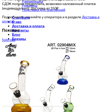
Рамакришна
СДЭК полная предоплата, возможен наложенный платеж
Ришикеш
(индивидуально). Доставка от 350₽
Подставка для благовоний
Подробности уточняйте у оператора и в разделе
Доставка и
CrazyBong
оплата
.
О нас
Доставка и оплата
Похожие
Контакты
Блог
Бренды
Sold out