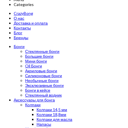
Categories
CrazyBong
О нас
Доставка и оплата
Контакты
Блог
Бренды
Бонги
Стеклянные бонги
Большие бонги
Мини бонги
Oil Бонги
Акриловые бонги
Силиконовые бонги
Необычные бонги
Эксклюзивные бонги
Бонги в кейсе
Стеклянный водник
Аксессуары для бонга
Колпаки
Колпаки 14,5 мм
Колпаки 18,8мм
Колпаки для масла
Напасы