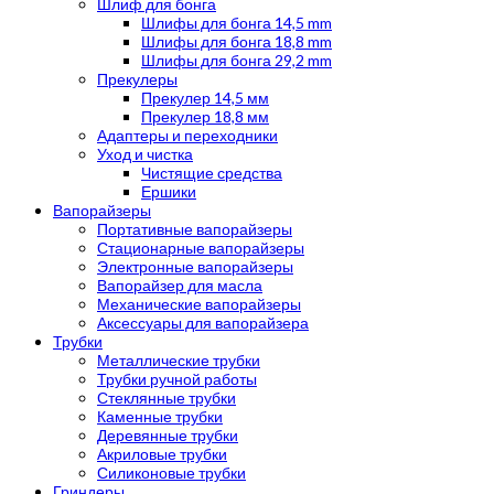
Шлиф для бонга
Шлифы для бонга 14,5 mm
Шлифы для бонга 18,8 mm
Шлифы для бонга 29,2 mm
Прекулеры
Прекулер 14,5 мм
Прекулер 18,8 мм
Адаптеры и переходники
Уход и чистка
Чистящие средства
Ершики
Вапорайзеры
Портативные вапорайзеры
Стационарные вапорайзеры
Электронные вапорайзеры
Вапорайзер для масла
Механические вапорайзеры
Аксессуары для вапорайзера
Трубки
Металлические трубки
Трубки ручной работы
Стеклянные трубки
Каменные трубки
Деревянные трубки
Акриловые трубки
Силиконовые трубки
Гриндеры