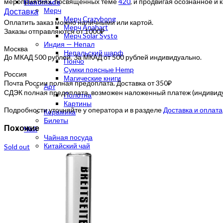
мероприятиях, посвященных теме
420
, и продвигая осознанное и
Handmade
Доставка
Мерч
Мерч Crazybong
Оплатить заказ можно наличными или картой.
Мерч Anahart
Заказы отправляются от 1000₽
Мерч Solar Systo
Индия — Непал
Москва
Непальский шарф
До МКАД 500 рублей. За МКАД от 500 рублей индивидуально.
Пончо
Сумки поясные Hemp
Россия
Магические книги
Почта России полная предоплата. Доставка от 350₽
Арт
СДЭК полная предоплата, возможен наложенный платеж (индивидуа
Полотна
Картины
Подробности уточняйте у оператора и в разделе
Доставка и оплата
Керамика
Билеты
Похожие
Чай
Чайная посуда
Китайский чай
Sold out
Пуэр
Да Хун Пао
Те Гуань Инь
Гуандунские Улуны
Белый чай
Зеленый чай
Желтый чай
Габа улун
Мате