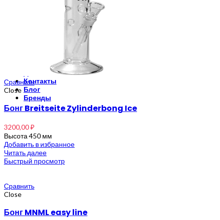
Травяной чай
Благовония
Рамакришна
Ришикеш
Подставка для благовоний
CrazyBong
О нас
Доставка и оплата
Контакты
Сравнить
Блог
Close
Бренды
Бонг Breitseite Zylinderbong Ice
3200,00
₽
Высота 450 мм
Добавить в избранное
Читать далее
Быстрый просмотр
Сравнить
Close
Бонг MNML easy line