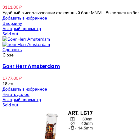
3111,00
₽
Удобный в использовании стеклянный бонг MNML. Выполнен из бо
Добавить в избранное
В корзину
Быстрый просмотр
Sold out
Сравнить
Close
Бонг Herr Amsterdam
1777,00
₽
18 см
Добавить в избранное
Читать далее
Быстрый просмотр
Sold out