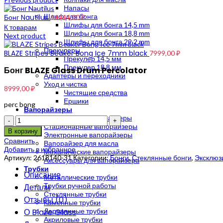
Напасы
Шлиф для бонга
Бонг Nautilus
14444,00
₽
Шлифы для бонга 14,5 mm
К товарам
Шлифы для бонга 18,8 mm
Next product
Шлифы для бонга 29,2 mm
Прекулеры
BLAZE Stripes Beaker Bong Ice 7mm black
7999,00
₽
Прекулер 14,5 мм
Прекулер 18,8 мм
Бонг BLAZE Glass Drum Percolator
Адаптеры и переходники
Уход и чистка
8999,00
₽
Чистящие средства
Ершики
perc bong
Вапорайзеры
Портативные вапорайзеры
Количество
Стационарные вапорайзеры
В корзину
Электронные вапорайзеры
Сравнить
Вапорайзер для масла
Добавить в избранное
Механические вапорайзеры
Артикул:
2618140-31
Категории:
Бонги
,
Стеклянные бонги
,
Эксклюз
Аксессуары для вапорайзера
Трубки
Описание
Металлические трубки
Трубки ручной работы
Детали
Стеклянные трубки
Отзывы (0)
Каменные трубки
О Blaze Glass
Деревянные трубки
Акриловые трубки