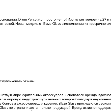
сновании. Drum Percolator просто нечто! Изогнутая горловина 29 м
окантовкой. Новая модель от Blaze Glass в исполнении из прозрачно с
т публиковать отзывы.
ршенству в мире курительных аксессуаров. Основатели бренда, вдох
ошел в мировую индустрию курительных товаров благодаря неуклонно
е бонгов и аксессуаров для курения. Blaze Glass прославился свои
 Glass не ограничивается только продукцией. Бренд активно поддержи