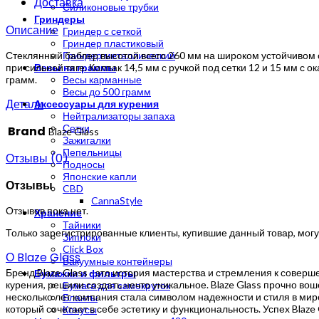
Доставка
Силиконовые трубки
Гриндеры
Описание
Гриндер с сеткой
Гриндер пластиковый
Стеклянный баблер высотой всего 260 мм на широком устойчивом о
Гриндер металлический
при сильной тяге. Колпак 14,5 мм с ручкой под сетки 12 и 15 мм с 
Весы на граммы
грамм.
Весы карманные
Весы до 500 грамм
Детали
Аксессуары для курения
Нейтрализаторы запаха
Сетки
Brand
Blaze Glass
Зажигалки
Пепельницы
Отзывы (0)
Подносы
Японские капли
Отзывы
CBD
CannaStyle
Отзывов пока нет.
Хранение
Тайники
Только зарегистрированные клиенты, купившие данный товар, могу
Зиплоки
Click Box
О Blaze Glass
Вакуумные контейнеры
Бренд Blaze Glass - это история мастерства и стремления к сове
Бумажки и фильтры
курения, решили создать нечто уникальное. Blaze Glass прочно в
Бумага для самокруток
несколько лет компания стала символом надежности и стиля в мир
Бланты
который сочетает в себе эстетику и функциональность. Успех Blaze
Конусы