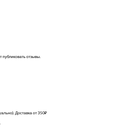
т публиковать отзывы.
льно). Доставка от 350₽
.