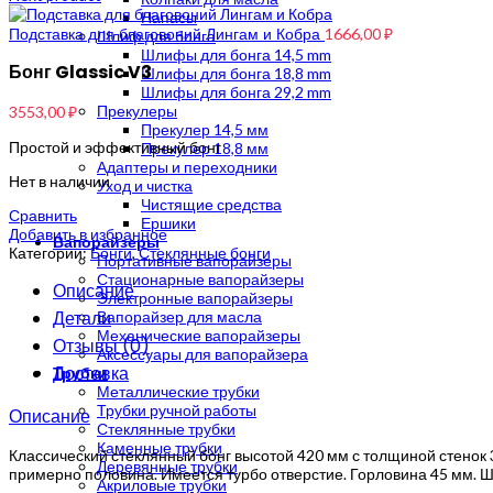
Напасы
Подставка для благовоний Лингам и Кобра
1666,00
₽
Шлиф для бонга
Шлифы для бонга 14,5 mm
Бонг Glassic V3
Шлифы для бонга 18,8 mm
Шлифы для бонга 29,2 mm
Прекулеры
3553,00
₽
Прекулер 14,5 мм
Простой и эффективный бонг
Прекулер 18,8 мм
Адаптеры и переходники
Нет в наличии
Уход и чистка
Чистящие средства
Сравнить
Ершики
Добавить в избранное
Вапорайзеры
Категории:
Бонги
,
Стеклянные бонги
Портативные вапорайзеры
Стационарные вапорайзеры
Описание
Электронные вапорайзеры
Детали
Вапорайзер для масла
Механические вапорайзеры
Отзывы (0)
Аксессуары для вапорайзера
Доставка
Трубки
Металлические трубки
Трубки ручной работы
Описание
Стеклянные трубки
Каменные трубки
Классический стеклянный бонг высотой 420 мм с толщиной стенок 
Деревянные трубки
примерно половина. Имеется турбо отверстие. Горловина 45 мм. Ш
Акриловые трубки