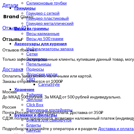
Силиконовые трубки
Детали
Гриндеры
Гриндер с сеткой
Brand
Glassic
Гриндер пластиковый
Гриндер металлический
Отзывы (0)
Весы на граммы
Весы карманные
Отзывы
Весы до 500 грамм
Аксессуары для курения
Нейтрализаторы запаха
Отзывов пока нет.
Сетки
Зажигалки
Только зарегистрированные клиенты, купившие данный товар, могу
Пепельницы
Доставка
Подносы
Японские капли
Оплатить заказ можно наличными или картой.
CBD
Заказы отправляются от 1000₽
CannaStyle
Хранение
Москва
Тайники
До МКАД 500 рублей. За МКАД от 500 рублей индивидуально.
Зиплоки
Click Box
Россия
Вакуумные контейнеры
Почта России полная предоплата. Доставка от 350₽
Бумажки и фильтры
СДЭК полная предоплата, возможен наложенный платеж (индивидуа
Бумага для самокруток
Бланты
Подробности уточняйте у оператора и в разделе
Доставка и оплата
Конусы