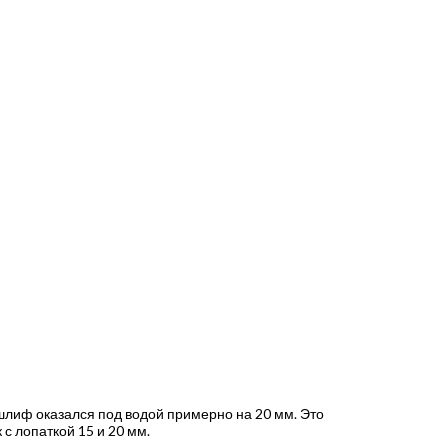
шлиф оказался под водой примерно на 20 мм. Это
с лопаткой 15 и 20 мм.