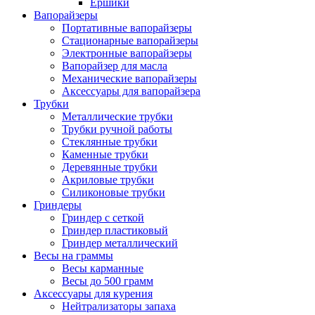
Ершики
Вапорайзеры
Портативные вапорайзеры
Стационарные вапорайзеры
Электронные вапорайзеры
Вапорайзер для масла
Механические вапорайзеры
Аксессуары для вапорайзера
Трубки
Металлические трубки
Трубки ручной работы
Стеклянные трубки
Каменные трубки
Деревянные трубки
Акриловые трубки
Силиконовые трубки
Гриндеры
Гриндер с сеткой
Гриндер пластиковый
Гриндер металлический
Весы на граммы
Весы карманные
Весы до 500 грамм
Аксессуары для курения
Нейтрализаторы запаха