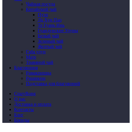
Чайная посуда
Китайский чай
Пуэр
Да Хун Пао
Те Гуань Инь
Гуандунские Улуны
Белый чай
Зеленый чай
Желтый чай
Габа улун
Мате
Травяной чай
Благовония
Рамакришна
Ришикеш
Подставка для благовоний
CrazyBong
О нас
Доставка и оплата
Контакты
Блог
Бренды