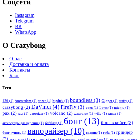
Соцсети
Instagram
Telegram
ВК
WhatsApp
О Crazybong
О нас
Доставка и оплата
Контакты
Блог
Теги
boundless
(3)
420
(1)
Amsterdam
(1)
arizer
(1)
bigdick
(1)
Clipper
(1)
crafty
(1)
DaVinci
(4)
FireFly
(3)
crazybong
(2)
gpen
(1)
Lotus
(1)
mighty
(1)
pax
(2)
volcano
(2)
raw
(1)
vaporizer
(1)
waterpipe
(1)
willy
(1)
xmax
(1)
бонг
(13)
бонг в кейсе
(2)
аксессуары для курения
(1)
бабблер
(1)
вапорайзер
(10)
гриндер
бонг купить
(1)
водник
(1)
габа
(1)
(2)
зажигалка
(1)
как отмыть бонг
(1)
конвекционный вапорайзер
(1)
мельница для трав