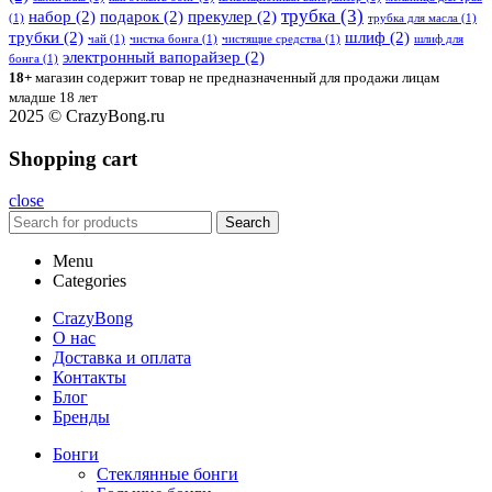
трубка
(3)
набор
(2)
подарок
(2)
прекулер
(2)
(1)
трубка для масла
(1)
трубки
(2)
шлиф
(2)
чай
(1)
чистка бонга
(1)
чистящие средства
(1)
шлиф для
электронный вапорайзер
(2)
бонга
(1)
18+
магазин содержит товар не предназначенный для продажи лицам
младше 18 лет
2025 © CrazyBong.ru
Shopping cart
close
Search
Menu
Categories
CrazyBong
О нас
Доставка и оплата
Контакты
Блог
Бренды
Бонги
Стеклянные бонги