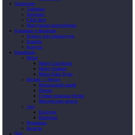
Хранение
Тайники
Зиплоки
Click Box
Вакуумные контейнеры
Бумажки и фильтры
Бумага для самокруток
Бланты
Конусы
Handmade
Мерч
Мерч Crazybong
Мерч Anahart
Мерч Solar Systo
Индия — Непал
Непальский шарф
Пончо
Сумки поясные Hemp
Магические книги
Арт
Полотна
Картины
Керамика
Билеты
Чай