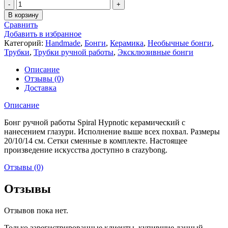
Количество
В корзину
Сравнить
Добавить в избранное
Категорий:
Handmade
,
Бонги
,
Керамика
,
Необычные бонги
,
Трубки
,
Трубки ручной работы
,
Эксклюзивные бонги
Описание
Отзывы (0)
Доставка
Описание
Бонг ручной работы Spiral Hypnotic керамический с
нанесением глазури. Исполнение выше всех похвал. Размеры
20/10/14 см. Сетки сменные в комплекте. Настоящее
произведение искусства доступно в crazybong.
Отзывы (0)
Отзывы
Отзывов пока нет.
Только зарегистрированные клиенты, купившие данный