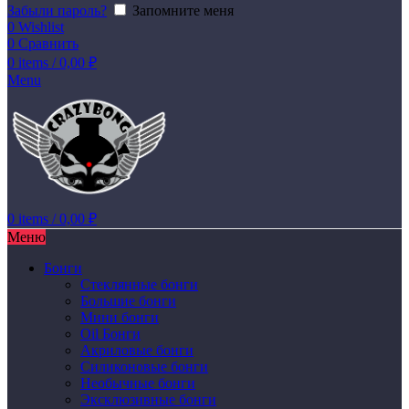
Забыли пароль?
Запомните меня
0
Wishlist
0
Сравнить
0
items
/
0,00
₽
Menu
0
items
/
0,00
₽
Меню
Бонги
Стеклянные бонги
Большие бонги
Мини бонги
Oil Бонги
Акриловые бонги
Силиконовые бонги
Необычные бонги
Эксклюзивные бонги