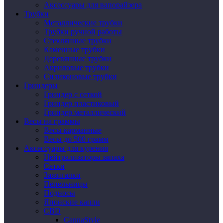
Аксессуары для вапорайзера
Трубки
Металлические трубки
Трубки ручной работы
Стеклянные трубки
Каменные трубки
Деревянные трубки
Акриловые трубки
Силиконовые трубки
Гриндеры
Гриндер с сеткой
Гриндер пластиковый
Гриндер металлический
Весы на граммы
Весы карманные
Весы до 500 грамм
Аксессуары для курения
Нейтрализаторы запаха
Сетки
Зажигалки
Пепельницы
Подносы
Японские капли
CBD
CannaStyle