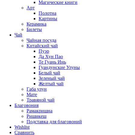
Магические книги
Арт
Полотна
Картины
Керамика
Билеты
Чай
Чайная посуда
Китайский чай
Пуэр
Да Хун Пао
Те Гуань Инь
Гуандунские Улуны
Белый чай
Зеленый чай
Желтый чай
Габа улун
Мате
Травяной чай
Благовония
Рамакришна
Ришикеш
Подставка для благовоний
Wishlist
Сравнить