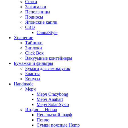
Сетки
Зажигалки
Пепельницы
Подносы
Японские капли
CBD
CannaStyle
Хранение
Тайники
Зиплоки
Click Box
Вакуумные контейнеры
Бумажки и фильтры
Бумага для самокруток
Бланты
Конусы
Handmade
Мерч
Мерч Crazybong
Мерч Anahart
Мерч Solar Systo
Индия — Непал
Непальский шарф
Пончо
Сумки поясные Hemp