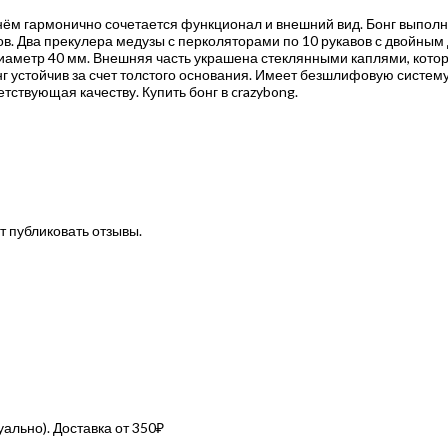
В нём гармонично сочетается функционал и внешний вид. Бонг выполн
ов. Два прекулера медузы с перколяторами по 10 рукавов с двойны
диаметр 40 мм. Внешняя часть украшена стеклянными каплями, кото
онг устойчив за счет толстого основания. Имеет безшлифовую систем
тствующая качеству. Купить бонг в crazybong.
т публиковать отзывы.
льно). Доставка от 350₽