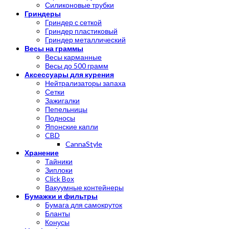
Силиконовые трубки
Гриндеры
Гриндер с сеткой
Гриндер пластиковый
Гриндер металлический
Весы на граммы
Весы карманные
Весы до 500 грамм
Аксессуары для курения
Нейтрализаторы запаха
Сетки
Зажигалки
Пепельницы
Подносы
Японские капли
CBD
CannaStyle
Хранение
Тайники
Зиплоки
Click Box
Вакуумные контейнеры
Бумажки и фильтры
Бумага для самокруток
Бланты
Конусы