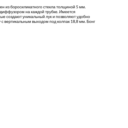
ен из боросиликатного стекла толщиной 5 мм.
м диффузором на каждой трубке. Имеется
рые создают уникальный лук и позволяют удобно
у с вертикальным выходом под колпак 18,8 мм. Бонг