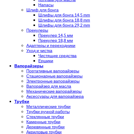
Напасы
Шлиф для бонга
Шлифы для бонга 14,5 mm
Шлифы для бонга 18,8 mm
Шлифы для бонга 29,2 mm
Прекулеры
Прекулер 14,5 мм
Прекулер 18,8 мм
Адаптеры и переходники
Уход и чистка
Чистящие средства
Ершики
Вапорайзеры
Портативные вапорайзеры
Стационарные вапорайзеры
Электронные вапорайзеры
Вапорайзер для масла
Механические вапорайзеры
Аксессуары для вапорайзера
Трубки
Металлические трубки
Трубки ручной работы
Стеклянные трубки
Каменные трубки
Деревянные трубки
Акриловые трубки