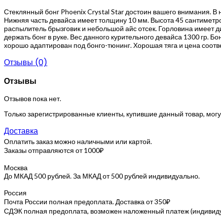
Стеклянный бонг Phoenix Crystal Star достоин вашего внимания. 
Нижняя часть девайса имеет толщину 10 мм. Высота 45 сантиметр
распылитель брызговик и небольшой айс отсек. Горловина имеет 
держать бонг в руке. Вес данного курительного девайса 1300 гр. Б
хорошо адаптирован под бонго-тюнинг. Хорошая тяга и цена соотве
Отзывы (0)
Отзывы
Отзывов пока нет.
Только зарегистрированные клиенты, купившие данный товар, могу
Доставка
Оплатить заказ можно наличными или картой.
Заказы отправляются от 1000₽
Москва
До МКАД 500 рублей. За МКАД от 500 рублей индивидуально.
Россия
Почта России полная предоплата. Доставка от 350₽
СДЭК полная предоплата, возможен наложенный платеж (индивидуа