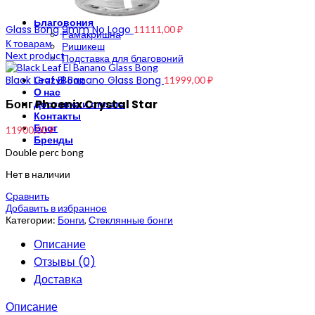
Травяной чай
Благовония
Glass Bong 9mm No Logo
11111,00
₽
Рамакришна
К товарам
Ришикеш
Next product
Подставка для благовоний
Black Leaf El Banano Glass Bong
CrazyBong
11999,00
₽
О нас
Бонг Phoenix Crystal Star
Доставка и оплата
Контакты
Блог
11900,00
₽
Бренды
Double perc bong
Нет в наличии
Сравнить
Добавить в избранное
Категории:
Бонги
,
Стеклянные бонги
Описание
Отзывы (0)
Доставка
Описание