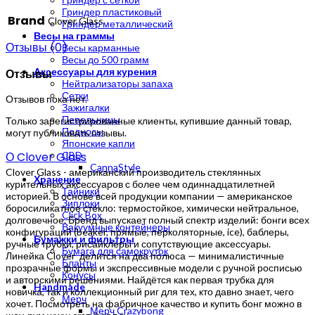
Гриндер пластиковый
Brand
Clover Glass
Гриндер металлический
Весы на граммы
Отзывы (0)
Весы карманные
Весы до 500 грамм
Аксессуары для курения
Отзывы
Нейтрализаторы запаха
Сетки
Отзывов пока нет.
Зажигалки
Пепельницы
Только зарегистрированные клиенты, купившие данный товар,
Подносы
могут публиковать отзывы.
Японские капли
О Clover Glass
CBD
CannaStyle
Clover Glass - американский производитель стеклянных
Хранение
курительных аксессуаров с более чем одиннадцатилетней
Тайники
историей. В основе всей продукции компании — американское
Зиплоки
боросиликатное стекло: термостойкое, химически нейтральное,
Click Box
долговечное. Бренд выпускает полный спектр изделий: бонги всех
Вакуумные контейнеры
конфигураций (beaker, прямые, перколяторные, ice), баблеры,
Бумажки и фильтры
ручные трубки, рисайклеры и сопутствующие аксессуары.
Бумага для самокруток
Линейка Clover делится на два полюса — минималистичные
Бланты
прозрачные формы и экспрессивные модели с ручной росписью
Конусы
и авторскими решениями. Найдётся как первая трубка для
Handmade
новичка, так и коллекционный риг для тех, кто давно знает, чего
Мерч
хочет. Посмотреть на фабричное качество и купить бонг можно в
Мерч Crazybong