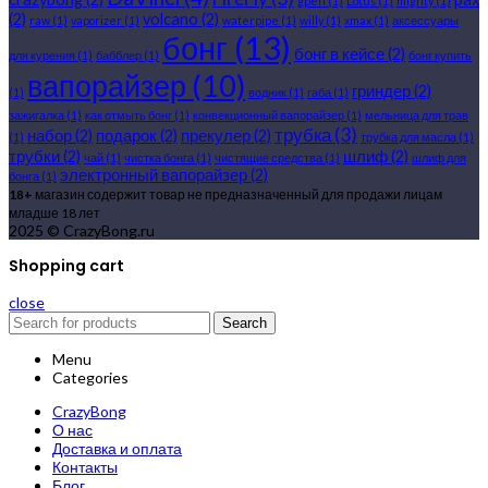
gpen
(1)
Lotus
(1)
mighty
(1)
(2)
volcano
(2)
raw
(1)
vaporizer
(1)
waterpipe
(1)
willy
(1)
xmax
(1)
аксессуары
бонг
(13)
бонг в кейсе
(2)
для курения
(1)
бабблер
(1)
бонг купить
вапорайзер
(10)
гриндер
(2)
(1)
водник
(1)
габа
(1)
зажигалка
(1)
как отмыть бонг
(1)
конвекционный вапорайзер
(1)
мельница для трав
трубка
(3)
набор
(2)
подарок
(2)
прекулер
(2)
(1)
трубка для масла
(1)
трубки
(2)
шлиф
(2)
чай
(1)
чистка бонга
(1)
чистящие средства
(1)
шлиф для
электронный вапорайзер
(2)
бонга
(1)
18+
магазин содержит товар не предназначенный для продажи лицам
младше 18 лет
2025 © CrazyBong.ru
Shopping cart
close
Search
Menu
Categories
CrazyBong
О нас
Доставка и оплата
Контакты
Блог