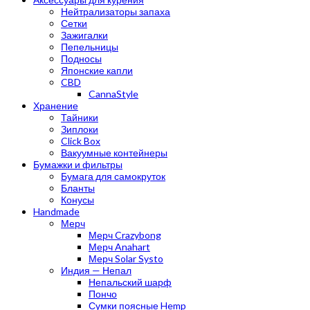
Нейтрализаторы запаха
Сетки
Зажигалки
Пепельницы
Подносы
Японские капли
CBD
CannaStyle
Хранение
Тайники
Зиплоки
Click Box
Вакуумные контейнеры
Бумажки и фильтры
Бумага для самокруток
Бланты
Конусы
Handmade
Мерч
Мерч Crazybong
Мерч Anahart
Мерч Solar Systo
Индия — Непал
Непальский шарф
Пончо
Сумки поясные Hemp