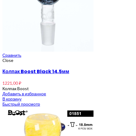
Рамакришна
Ришикеш
Подставка для благовоний
CrazyBong
О нас
Доставка и оплата
Контакты
Блог
Бренды
Сравнить
Close
Колпак Boost Black 14,5мм
1221,00
₽
Колпак Boost
Добавить в избранное
В корзину
Быстрый просмотр