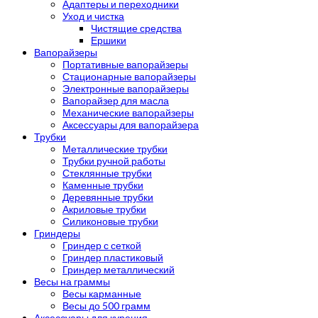
Адаптеры и переходники
Уход и чистка
Чистящие средства
Ершики
Вапорайзеры
Портативные вапорайзеры
Стационарные вапорайзеры
Электронные вапорайзеры
Вапорайзер для масла
Механические вапорайзеры
Аксессуары для вапорайзера
Трубки
Металлические трубки
Трубки ручной работы
Стеклянные трубки
Каменные трубки
Деревянные трубки
Акриловые трубки
Силиконовые трубки
Гриндеры
Гриндер с сеткой
Гриндер пластиковый
Гриндер металлический
Весы на граммы
Весы карманные
Весы до 500 грамм
Аксессуары для курения