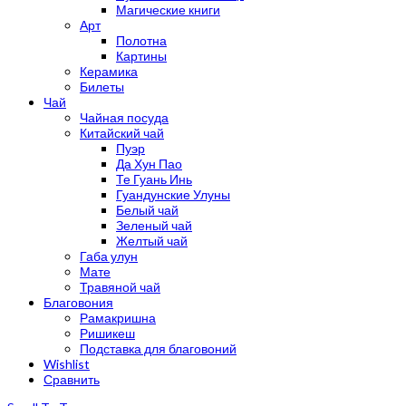
Магические книги
Арт
Полотна
Картины
Керамика
Билеты
Чай
Чайная посуда
Китайский чай
Пуэр
Да Хун Пао
Те Гуань Инь
Гуандунские Улуны
Белый чай
Зеленый чай
Желтый чай
Габа улун
Мате
Травяной чай
Благовония
Рамакришна
Ришикеш
Подставка для благовоний
Wishlist
Сравнить