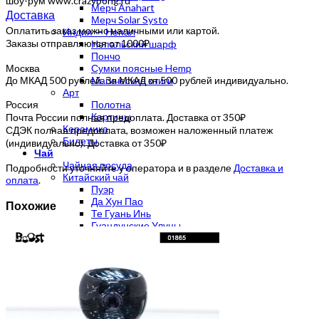
шоу-рум www.crazybong.ru
Мерч Anahart
Доставка
Мерч Solar Systo
Оплатить заказ можно наличными или картой.
Индия — Непал
Заказы отправляются от 1000₽
Непальский шарф
Пончо
Москва
Сумки поясные Hemp
До МКАД 500 рублей. За МКАД от 500 рублей индивидуально.
Магические книги
Арт
Россия
Полотна
Картины
Почта России полная предоплата. Доставка от 350₽
Керамика
СДЭК полная предоплата, возможен наложенный платеж
Билеты
(индивидуально). Доставка от 350₽
Чай
Чайная посуда
Подробности уточняйте у оператора и в разделе
Доставка и
Китайский чай
оплата
.
Пуэр
Да Хун Пао
Похожие
Те Гуань Инь
Гуандунские Улуны
Белый чай
Зеленый чай
Желтый чай
Габа улун
Мате
Травяной чай
Благовония