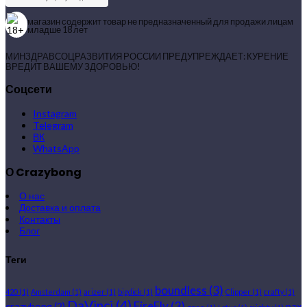
магазин содержит товар не предназначенный для продажи лицам
младше 18 лет
МИНЗДРАВСОЦРАЗВИТИЯ РОССИИ ПРЕДУПРЕЖДАЕТ: КУРЕНИЕ
ВРЕДИТ ВАШЕМУ ЗДОРОВЬЮ!
Соцсети
Instagram
Telegram
ВК
WhatsApp
О Crazybong
О нас
Доставка и оплата
Контакты
Блог
Теги
boundless
(3)
420
(1)
Amsterdam
(1)
arizer
(1)
bigdick
(1)
Clipper
(1)
crafty
(1)
DaVinci
(4)
FireFly
(3)
crazybong
(2)
pax