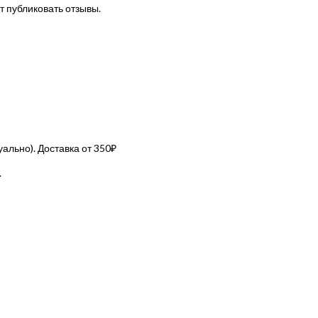
т публиковать отзывы.
льно). Доставка от 350₽
.