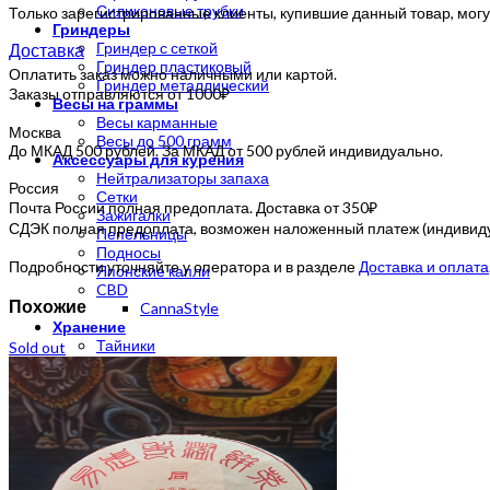
Силиконовые трубки
Только зарегистрированные клиенты, купившие данный товар, могу
Гриндеры
Доставка
Гриндер с сеткой
Гриндер пластиковый
Оплатить заказ можно наличными или картой.
Гриндер металлический
Заказы отправляются от 1000₽
Весы на граммы
Весы карманные
Москва
Весы до 500 грамм
До МКАД 500 рублей. За МКАД от 500 рублей индивидуально.
Аксессуары для курения
Нейтрализаторы запаха
Россия
Сетки
Почта России полная предоплата. Доставка от 350₽
Зажигалки
СДЭК полная предоплата, возможен наложенный платеж (индивидуа
Пепельницы
Подносы
Подробности уточняйте у оператора и в разделе
Доставка и оплата
Японские капли
CBD
Похожие
CannaStyle
Хранение
Тайники
Sold out
Зиплоки
Click Box
Вакуумные контейнеры
Бумажки и фильтры
Бумага для самокруток
Бланты
Конусы