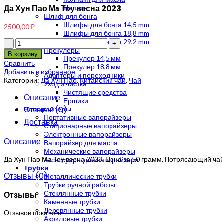
Да Хун Пао Ма Тоу весна 2023
Напасы
Шлиф для бонга
Шлифы для бонга 14,5 mm
2500,00
₽
Шлифы для бонга 18,8 mm
Шлифы для бонга 29,2 mm
Количество
Прекулеры
В корзину
Прекулер 14,5 мм
Сравнить
Прекулер 18,8 мм
Добавить в избранное
Адаптеры и переходники
Категории:
Да Хун Пао
,
Китайский чай
,
Чай
Уход и чистка
Чистящие средства
Описание
Ершики
Отзывы (0)
Вапорайзеры
Портативные вапорайзеры
Доставка
Стационарные вапорайзеры
Электронные вапорайзеры
Описание
Вапорайзер для масла
Механические вапорайзеры
Да Хун Пао Ма Тоу весна 2023. Цена за 50 грамм. Потрясающий чай
Аксессуары для вапорайзера
Трубки
Отзывы (0)
Металлические трубки
Трубки ручной работы
Стеклянные трубки
Отзывы
Каменные трубки
Деревянные трубки
Отзывов пока нет.
Акриловые трубки