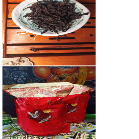
Травяной чай
Благовония
Рамакришна
Ришикеш
Подставка для благовоний
CrazyBong
О нас
Доставка и оплата
Контакты
Блог
Бренды