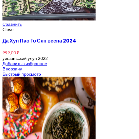
Сравнить
Close
Да Хун Пао Го Сян весна 2024
999,00
₽
уишаньский улун 2022
Добавить в избранное
В корзину
Быстрый просмотр