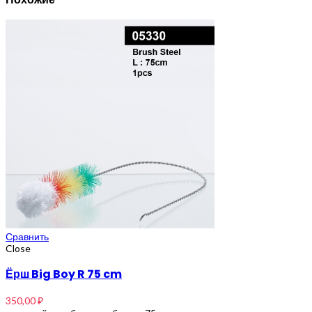
Сравнить
Close
Ёрш Big Boy R 75 cm
350,00
₽