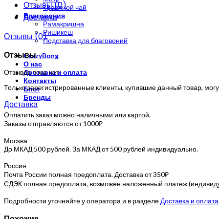
Отзывы (0)
Травяной чай
Благовония
Доставка
Рамакришна
Ришикеш
Отзывы (0)
Подставка для благовоний
Отзывы
CrazyBong
О нас
Отзывов пока нет.
Доставка и оплата
Контакты
Только зарегистрированные клиенты, купившие данный товар, могу
Блог
Бренды
Доставка
Оплатить заказ можно наличными или картой.
Заказы отправляются от 1000₽
Москва
До МКАД 500 рублей. За МКАД от 500 рублей индивидуально.
Россия
Почта России полная предоплата. Доставка от 350₽
СДЭК полная предоплата, возможен наложенный платеж (индивидуа
Подробности уточняйте у оператора и в разделе
Доставка и оплата
Похожие