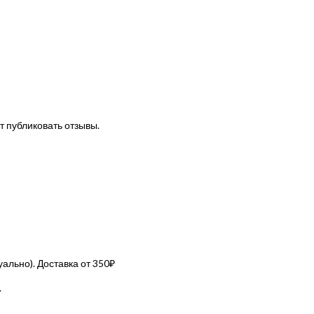
т публиковать отзывы.
льно). Доставка от 350₽
.