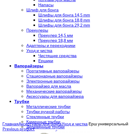
Напасы
Шлиф для бонга
Шлифы для бонга 14,5 mm
Шлифы для бонга 18,8 mm
Шлифы для бонга 29,2 mm
Прекулеры
Прекулер 14,5 мм
Прекулер 18,8 мм
Адаптеры и переходники
Уход и чистка
Чистящие средства
Ершики
Вапорайзеры
Портативные вапорайзеры
Стационарные вапорайзеры
Электронные вапорайзеры
Вапорайзер для масла
Механические вапорайзеры
Аксессуары для вапорайзера
Трубки
Металлические трубки
Трубки ручной работы
Стеклянные трубки
Click to enlarge
Каменные трубки
Главная
Аксессуары для бонга
Уход и чистка
Ерш универсальный
Деревянные трубки
Previous product
Акриловые трубки