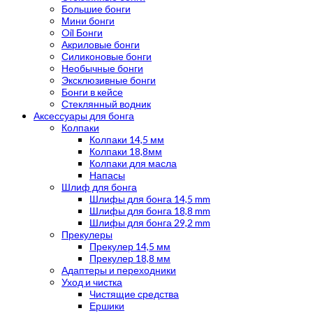
Большие бонги
Мини бонги
Oil Бонги
Акриловые бонги
Силиконовые бонги
Необычные бонги
Эксклюзивные бонги
Бонги в кейсе
Стеклянный водник
Аксессуары для бонга
Колпаки
Колпаки 14,5 мм
Колпаки 18,8мм
Колпаки для масла
Напасы
Шлиф для бонга
Шлифы для бонга 14,5 mm
Шлифы для бонга 18,8 mm
Шлифы для бонга 29,2 mm
Прекулеры
Прекулер 14,5 мм
Прекулер 18,8 мм
Адаптеры и переходники
Уход и чистка
Чистящие средства
Ершики