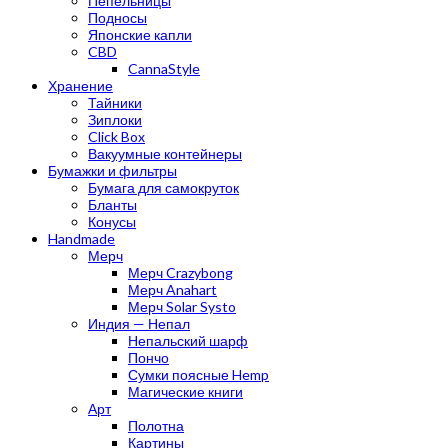
Пепельницы
Подносы
Японские капли
CBD
CannaStyle
Хранение
Тайники
Зиплоки
Click Box
Вакуумные контейнеры
Бумажки и фильтры
Бумага для самокруток
Бланты
Конусы
Handmade
Мерч
Мерч Crazybong
Мерч Anahart
Мерч Solar Systo
Индия — Непал
Непальский шарф
Пончо
Сумки поясные Hemp
Магические книги
Арт
Полотна
Картины