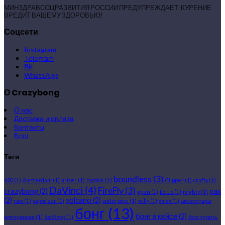
МИНЗДРАВСОЦРАЗВИТИЯ РОССИИ ПРЕДУПРЕЖДАЕТ: КУРЕНИЕ
ВРЕДИТ ВАШЕМУ ЗДОРОВЬЮ!
Соцсети
Instagram
Telegram
ВК
WhatsApp
О Crazybong
О нас
Доставка и оплата
Контакты
Блог
Теги
boundless
(3)
420
(1)
Amsterdam
(1)
arizer
(1)
bigdick
(1)
Clipper
(1)
crafty
(1)
DaVinci
(4)
FireFly
(3)
crazybong
(2)
pax
gpen
(1)
Lotus
(1)
mighty
(1)
(2)
volcano
(2)
raw
(1)
vaporizer
(1)
waterpipe
(1)
willy
(1)
xmax
(1)
аксессуары
бонг
(13)
бонг в кейсе
(2)
для курения
(1)
бабблер
(1)
бонг купить