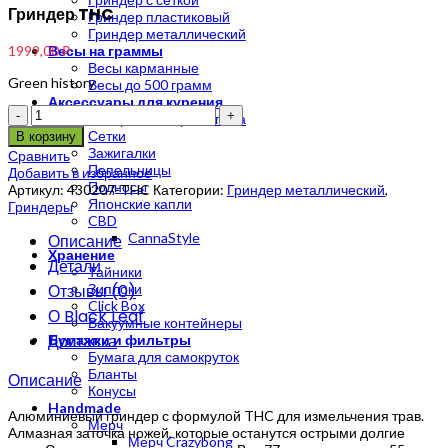
Гриндер THC
Гриндер пластиковый
Гриндер металлический
1999,00
₽
Весы на граммы
Весы карманные
Green history
Весы до 500 грамм
Аксессуары для курения
Количество
Нейтрализаторы запаха
Сетки
В корзину
Зажигалки
Сравнить
Пепельницы
Добавить в избранное
Подносы
Артикул:
430207-THC
Категории:
Гриндер металлический
,
Японские капли
Гриндеры
CBD
CannaStyle
Описание
Хранение
Детали
Тайники
Отзывы (0)
Зиплоки
Click Box
О Black Leaf
Вакуумные контейнеры
Доставка
Бумажки и фильтры
Бумага для самокруток
Бланты
Описание
Конусы
Handmade
Алюминиевый гриндер с формулой THC для измельчения трав.
Мерч
Алмазная заточка ножей, которые останутся острыми долгие
Мерч Crazybong