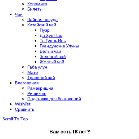
Керамика
Билеты
Чай
Чайная посуда
Китайский чай
Пуэр
Да Хун Пао
Те Гуань Инь
Гуандунские Улуны
Белый чай
Зеленый чай
Желтый чай
Габа улун
Мате
Травяной чай
Благовония
Рамакришна
Ришикеш
Подставка для благовоний
Wishlist
Сравнить
Scroll To Top
Вам есть 18 лет?