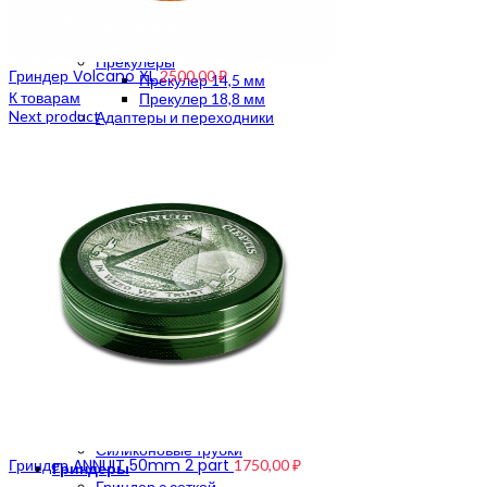
Шлифы для бонга 14,5 mm
Шлифы для бонга 18,8 mm
Шлифы для бонга 29,2 mm
Прекулеры
Гриндер Volcano XL
2500,00
₽
Прекулер 14,5 мм
К товарам
Прекулер 18,8 мм
Next product
Адаптеры и переходники
Уход и чистка
Чистящие средства
Ершики
Вапорайзеры
Портативные вапорайзеры
Стационарные вапорайзеры
Электронные вапорайзеры
Вапорайзер для масла
Механические вапорайзеры
Аксессуары для вапорайзера
Трубки
Металлические трубки
Трубки ручной работы
Стеклянные трубки
Каменные трубки
Деревянные трубки
Акриловые трубки
Силиконовые трубки
Гриндер ANNUIT 50mm 2 part
1750,00
₽
Гриндеры
Гриндер с сеткой