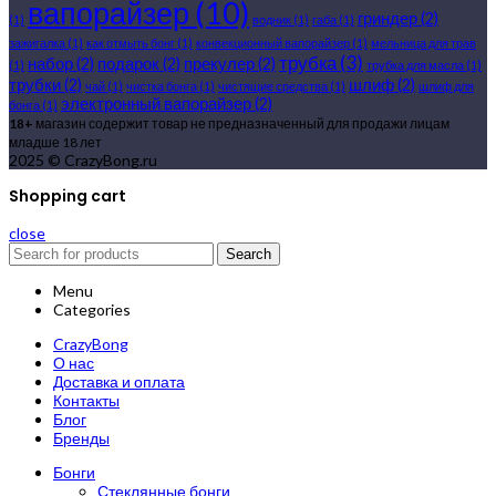
вапорайзер
(10)
гриндер
(2)
(1)
водник
(1)
габа
(1)
зажигалка
(1)
как отмыть бонг
(1)
конвекционный вапорайзер
(1)
мельница для трав
трубка
(3)
набор
(2)
подарок
(2)
прекулер
(2)
(1)
трубка для масла
(1)
трубки
(2)
шлиф
(2)
чай
(1)
чистка бонга
(1)
чистящие средства
(1)
шлиф для
электронный вапорайзер
(2)
бонга
(1)
18+
магазин содержит товар не предназначенный для продажи лицам
младше 18 лет
2025 © CrazyBong.ru
Shopping cart
close
Search
Menu
Categories
CrazyBong
О нас
Доставка и оплата
Контакты
Блог
Бренды
Бонги
Стеклянные бонги