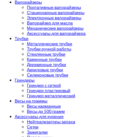
Вапорайзеры
Портативные вапорайзеры
Стационарные вапорайзеры
Электронные вапорайзеры
Вапорайзер для масла
Механические вапорайзеры
Аксессуары для вапорайзера
Трубки
Металлические трубки
Трубки ручной работы
Стеклянные трубки
Каменные трубки
Деревянные трубки
Акриловые трубки
Силиконовые трубки
Гриндеры
Гриндер с сеткой
Гриндер пластиковый
Гриндер металлический
Весы на граммы
Весы карманные
Весы до 500 грамм
Аксессуары для курения
Нейтрализаторы запаха
Сетки
Зажигалки