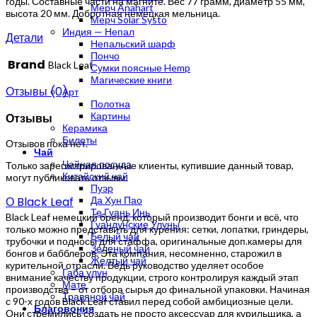
годы. Составные части на магните. Вес 77 грамм, диаметр 55 мм,
Мерч Anahart
высота 20 мм. Добротная немецкая мельница.
Мерч Solar Systo
Индия — Непал
Детали
Непальский шарф
Пончо
Brand
Black Leaf
Сумки поясные Hemp
Магические книги
Отзывы (0)
Арт
Полотна
Картины
Отзывы
Керамика
Билеты
Отзывов пока нет.
Чай
Чайная посуда
Только зарегистрированные клиенты, купившие данный товар,
Китайский чай
могут публиковать отзывы.
Пуэр
О Black Leaf
Да Хун Пао
Те Гуань Инь
Black Leaf немецкий бренд, который производит бонги и всё, что
Гуандунские Улуны
только можно представить для курения: сетки, лопатки, гриндеры,
Белый чай
трубочки и подносы для стаффа, оригинальные доп.камеры для
Зеленый чай
бонгов и бабблеров. Эта компания, несомненно, старожил в
Желтый чай
курительной отрасли. Ведь руководство уделяет особое
Габа улун
внимание качеству продукции, строго контролируя каждый этап
Мате
производства – от отбора сырья до финальной упаковки. Начиная
Травяной чай
с 90-х годов Black Leaf ставил перед собой амбициозные цели.
Благовония
Они стремились создать не просто аксессуар для курильщика, а