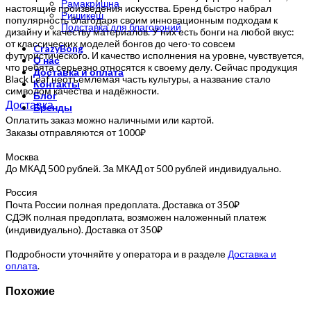
Рамакришна
настоящие произведения искусства. Бренд быстро набрал
Ришикеш
популярность благодаря своим инновационным подходам к
Подставка для благовоний
дизайну и качеству материалов. У них есть бонги на любой вкус:
от классических моделей бонгов до чего-то совсем
CrazyBong
футуристического. И качество исполнения на уровне, чувствуется,
О нас
что ребята серьезно относятся к своему делу. Сейчас продукция
Доставка и оплата
Black Leaf неотъемлемая часть культуры, а название стало
Контакты
символом качества и надёжности.
Блог
Доставка
Бренды
Оплатить заказ можно наличными или картой.
Заказы отправляются от 1000₽
Москва
До МКАД 500 рублей. За МКАД от 500 рублей индивидуально.
Россия
Почта России полная предоплата. Доставка от 350₽
СДЭК полная предоплата, возможен наложенный платеж
(индивидуально). Доставка от 350₽
Подробности уточняйте у оператора и в разделе
Доставка и
оплата
.
Похожие