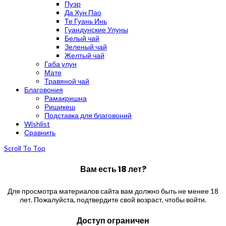
Пуэр
Да Хун Пао
Те Гуань Инь
Гуандунские Улуны
Белый чай
Зеленый чай
Желтый чай
Габа улун
Мате
Травяной чай
Благовония
Рамакришна
Ришикеш
Подставка для благовоний
Wishlist
Сравнить
Scroll To Top
Вам есть 18 лет?
Для просмотра материалов сайта вам должно быть не менее 18
лет. Пожалуйста, подтвердите свой возраст, чтобы войти.
Доступ ограничен