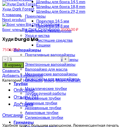
Шлифы для бонга 14,5 mm
Шлифы для бонга 18,8 mm
Худи Dark Forest
Шлифы для бонга 29,2 mm
К товарам
Прекулеры
Next product
Прекулер 14,5 мм
Прекулер 18,8 мм
Бонг член Big Dick Crazybong
3500,00
₽
Адаптеры и переходники
Уход и чистка
Худи Durga Ma
Чистящие средства
Ершики
7500,00
₽
Вапорайзеры
Портативные вапорайзеры
Количество
Стационарные вапорайзеры
Электронные вапорайзеры
В корзину
Вапорайзер для масла
Сравнить
Механические вапорайзеры
Добавить в избранное
Аксессуары для вапорайзера
Категории:
Handmade
,
Мерч
,
Мерч Anahart
Трубки
Металлические трубки
Описание
Трубки ручной работы
Отзывы (0)
Стеклянные трубки
Каменные трубки
Доставка
Деревянные трубки
Акриловые трубки
Описание
Силиконовые трубки
Гриндеры
Удобное худи с большим капюшоном. Люминесцентная печать
Гриндер с сеткой