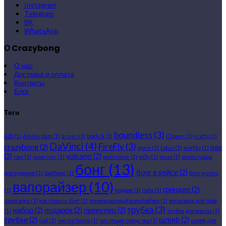
Instagram
Telegram
ВК
WhatsApp
О Crazybong
О нас
Доставка и оплата
Контакты
Блог
Теги
boundless
(3)
420
(1)
Amsterdam
(1)
arizer
(1)
bigdick
(1)
Clipper
(1)
crafty
(1)
DaVinci
(4)
FireFly
(3)
crazybong
(2)
pax
gpen
(1)
Lotus
(1)
mighty
(1)
(2)
volcano
(2)
raw
(1)
vaporizer
(1)
waterpipe
(1)
willy
(1)
xmax
(1)
аксессуары
бонг
(13)
бонг в кейсе
(2)
для курения
(1)
бабблер
(1)
бонг купить
вапорайзер
(10)
гриндер
(2)
(1)
водник
(1)
габа
(1)
зажигалка
(1)
как отмыть бонг
(1)
конвекционный вапорайзер
(1)
мельница для трав
трубка
(3)
набор
(2)
подарок
(2)
прекулер
(2)
(1)
трубка для масла
(1)
трубки
(2)
шлиф
(2)
чай
(1)
чистка бонга
(1)
чистящие средства
(1)
шлиф для