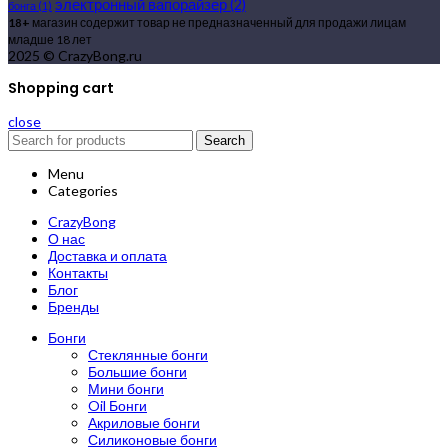
электронный вапорайзер
(2)
бонга
(1)
18+
магазин содержит товар не предназначенный для продажи лицам
младше 18 лет
2025 © CrazyBong.ru
Shopping cart
close
Search
Menu
Categories
CrazyBong
О нас
Доставка и оплата
Контакты
Блог
Бренды
Бонги
Стеклянные бонги
Большие бонги
Мини бонги
Oil Бонги
Акриловые бонги
Силиконовые бонги