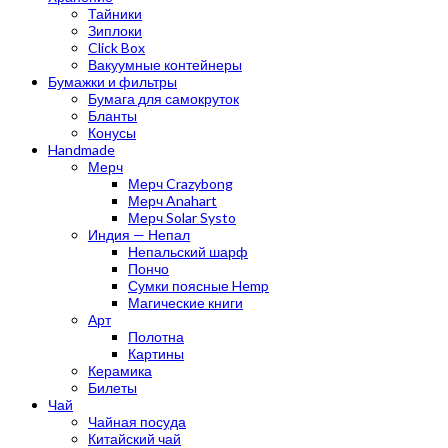
Тайники
Зиплоки
Click Box
Вакуумные контейнеры
Бумажки и фильтры
Бумага для самокруток
Бланты
Конусы
Handmade
Мерч
Мерч Crazybong
Мерч Anahart
Мерч Solar Systo
Индия — Непал
Непальский шарф
Пончо
Сумки поясные Hemp
Магические книги
Арт
Полотна
Картины
Керамика
Билеты
Чай
Чайная посуда
Китайский чай