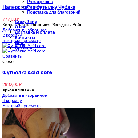
Рамакришна
Наперсток на бутылку Чубака
Ришикеш
Подставка для благовоний
777,00
₽
CrazyBong
Колпак для поклонников Звездных Войн
О нас
Добавить в избранное
Доставка и оплата
В корзину
Контакты
Быстрый просмотр
Блог
Бренды
Сравнить
Close
Футболка Acid core
2882,00
₽
яркое вливание
Добавить в избранное
В корзину
Быстрый просмотр