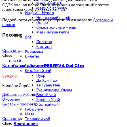
Мерч Anahart
СДЭК полная предоплата, возможен наложенный платеж
Мерч Solar Systo
(индивидуально). Доставка от 350₽
Индия — Непал
Непальский шарф
Подробности уточняйте у оператора и в разделе
Доставка и
Пончо
оплата
.
Сумки поясные Hemp
Магические книги
Похожие
Арт
Полотна
Картины
Сравнить
Керамика
Close
Билеты
Чай
Калебас керамика RESERVA Del Che
Чайная посуда
Китайский чай
Пуэр
999,00
₽
Да Хун Пао
Те Гуань Инь
Калебас Йерба
Гуандунские Улуны
Добавить в избранное
Белый чай
В корзину
Зеленый чай
Быстрый просмотр
Желтый чай
Габа улун
Мате
Сравнить
Травяной чай
Close
Благовония