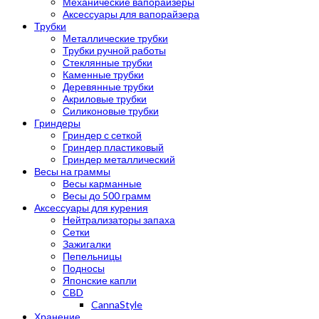
Механические вапорайзеры
Аксессуары для вапорайзера
Трубки
Металлические трубки
Трубки ручной работы
Стеклянные трубки
Каменные трубки
Деревянные трубки
Акриловые трубки
Силиконовые трубки
Гриндеры
Гриндер с сеткой
Гриндер пластиковый
Гриндер металлический
Весы на граммы
Весы карманные
Весы до 500 грамм
Аксессуары для курения
Нейтрализаторы запаха
Сетки
Зажигалки
Пепельницы
Подносы
Японские капли
CBD
CannaStyle
Хранение