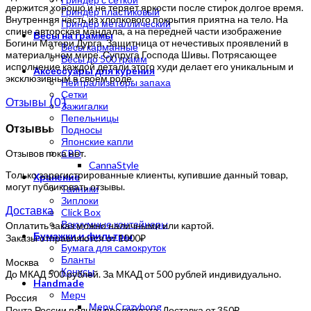
держится хорошо и не теряет яркости после стирок долгое время.
Гриндер пластиковый
Внутренняя часть из хлопкового покрытия приятна на тело. На
Гриндер металлический
спине авторская мандала, а на передней части изображение
Весы на граммы
Богини Матери Дурга. Защитница от нечестивых проявлений в
Весы карманные
материальном мире. Супруга Господа Шивы. Потрясающее
Весы до 500 грамм
исполнение каждой детали этого худи делает его уникальным и
Аксессуары для курения
эксклюзивным в своем роде.
Нейтрализаторы запаха
Сетки
Отзывы (0)
Зажигалки
Пепельницы
Отзывы
Подносы
Японские капли
Отзывов пока нет.
CBD
CannaStyle
Только зарегистрированные клиенты, купившие данный товар,
Хранение
могут публиковать отзывы.
Тайники
Зиплоки
Доставка
Click Box
Вакуумные контейнеры
Оплатить заказ можно наличными или картой.
Бумажки и фильтры
Заказы отправляются от 1000₽
Бумага для самокруток
Бланты
Москва
Конусы
До МКАД 500 рублей. За МКАД от 500 рублей индивидуально.
Handmade
Мерч
Россия
Мерч Crazybong
Почта России полная предоплата. Доставка от 350₽