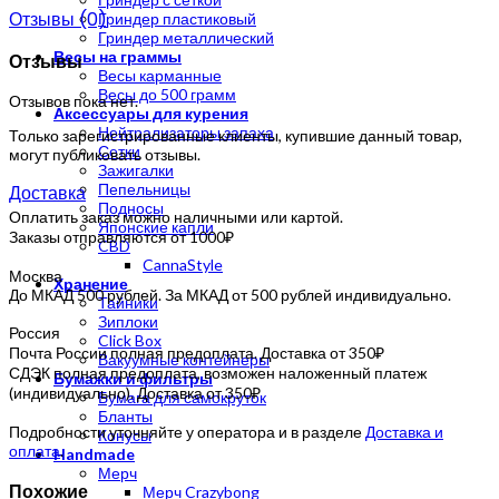
Отзывы (0)
Гриндер пластиковый
Гриндер металлический
Весы на граммы
Отзывы
Весы карманные
Весы до 500 грамм
Отзывов пока нет.
Аксессуары для курения
Нейтрализаторы запаха
Только зарегистрированные клиенты, купившие данный товар,
Сетки
могут публиковать отзывы.
Зажигалки
Пепельницы
Доставка
Подносы
Оплатить заказ можно наличными или картой.
Японские капли
Заказы отправляются от 1000₽
CBD
CannaStyle
Москва
Хранение
До МКАД 500 рублей. За МКАД от 500 рублей индивидуально.
Тайники
Зиплоки
Россия
Click Box
Почта России полная предоплата. Доставка от 350₽
Вакуумные контейнеры
СДЭК полная предоплата, возможен наложенный платеж
Бумажки и фильтры
(индивидуально). Доставка от 350₽
Бумага для самокруток
Бланты
Подробности уточняйте у оператора и в разделе
Доставка и
Конусы
оплата
.
Handmade
Мерч
Похожие
Мерч Crazybong