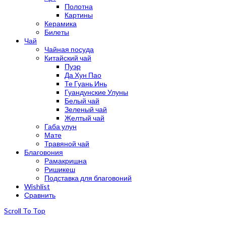
Полотна
Картины
Керамика
Билеты
Чай
Чайная посуда
Китайский чай
Пуэр
Да Хун Пао
Те Гуань Инь
Гуандунские Улуны
Белый чай
Зеленый чай
Желтый чай
Габа улун
Мате
Травяной чай
Благовония
Рамакришна
Ришикеш
Подставка для благовоний
Wishlist
Сравнить
Scroll To Top