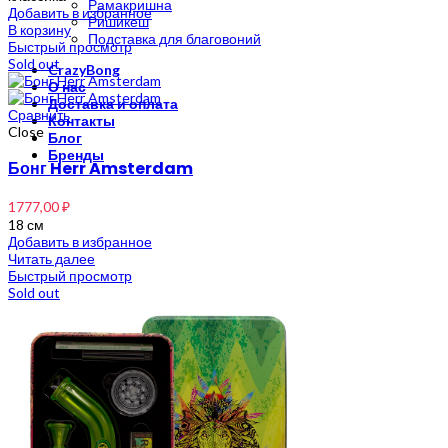
Рамакришна
Добавить в избранное
Ришикеш
В корзину
Подставка для благовоний
Быстрый просмотр
Sold out
CrazyBong
О нас
Доставка и оплата
Сравнить
Контакты
Close
Блог
Бренды
Бонг Herr Amsterdam
1777,00
₽
18 см
Добавить в избранное
Читать далее
Быстрый просмотр
Sold out