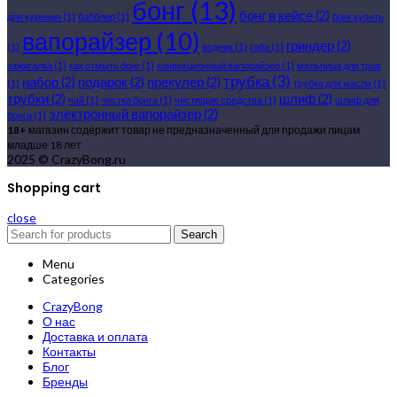
бонг
(13)
бонг в кейсе
(2)
для курения
(1)
бабблер
(1)
бонг купить
вапорайзер
(10)
гриндер
(2)
(1)
водник
(1)
габа
(1)
зажигалка
(1)
как отмыть бонг
(1)
конвекционный вапорайзер
(1)
мельница для трав
трубка
(3)
набор
(2)
подарок
(2)
прекулер
(2)
(1)
трубка для масла
(1)
трубки
(2)
шлиф
(2)
чай
(1)
чистка бонга
(1)
чистящие средства
(1)
шлиф для
электронный вапорайзер
(2)
бонга
(1)
18+
магазин содержит товар не предназначенный для продажи лицам
младше 18 лет
2025 © CrazyBong.ru
Shopping cart
close
Search
Menu
Categories
CrazyBong
О нас
Доставка и оплата
Контакты
Блог
Бренды