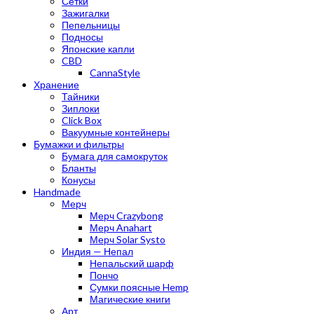
Сетки
Зажигалки
Пепельницы
Подносы
Японские капли
CBD
CannaStyle
Хранение
Тайники
Зиплоки
Click Box
Вакуумные контейнеры
Бумажки и фильтры
Бумага для самокруток
Бланты
Конусы
Handmade
Мерч
Мерч Crazybong
Мерч Anahart
Мерч Solar Systo
Индия — Непал
Непальский шарф
Пончо
Сумки поясные Hemp
Магические книги
Арт