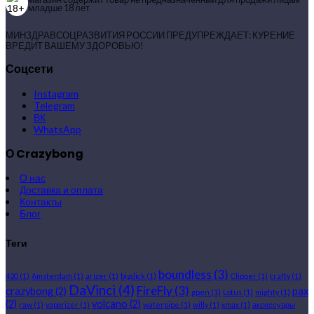
младше 18 лет
МИНЗДРАВСОЦРАЗВИТИЯ РОССИИ ПРЕДУПРЕЖДАЕТ: КУРЕНИЕ
ВРЕДИТ ВАШЕМУ ЗДОРОВЬЮ!
Соцсети
Instagram
Telegram
ВК
WhatsApp
О Crazybong
О нас
Доставка и оплата
Контакты
Блог
Теги
boundless
(3)
420
(1)
Amsterdam
(1)
arizer
(1)
bigdick
(1)
Clipper
(1)
crafty
(1)
DaVinci
(4)
FireFly
(3)
crazybong
(2)
pax
gpen
(1)
Lotus
(1)
mighty
(1)
(2)
volcano
(2)
raw
(1)
vaporizer
(1)
waterpipe
(1)
willy
(1)
xmax
(1)
аксессуары