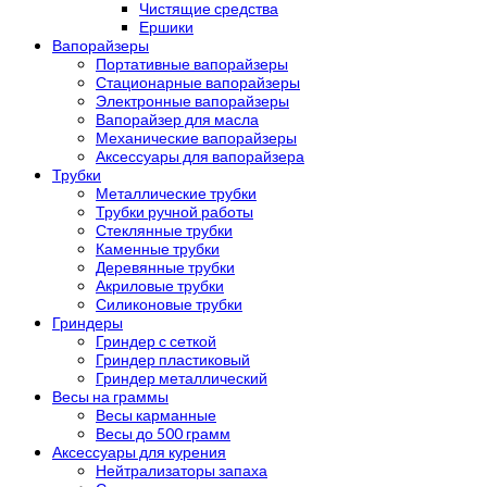
Чистящие средства
Ершики
Вапорайзеры
Портативные вапорайзеры
Стационарные вапорайзеры
Электронные вапорайзеры
Вапорайзер для масла
Механические вапорайзеры
Аксессуары для вапорайзера
Трубки
Металлические трубки
Трубки ручной работы
Стеклянные трубки
Каменные трубки
Деревянные трубки
Акриловые трубки
Силиконовые трубки
Гриндеры
Гриндер с сеткой
Гриндер пластиковый
Гриндер металлический
Весы на граммы
Весы карманные
Весы до 500 грамм
Аксессуары для курения
Нейтрализаторы запаха