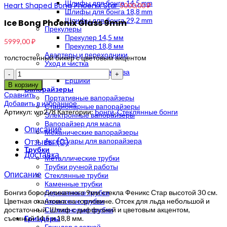
Шлифы для бонга 14,5 mm
Heart Shaped Bong Phoenix Star
5000,00
₽
Шлифы для бонга 18,8 mm
Шлифы для бонга 29,2 mm
Ice Bong Phoenix Glass 9mm
Прекулеры
Прекулер 14,5 мм
5999,00
₽
Прекулер 18,8 мм
Адаптеры и переходники
толстостенный бикер с цветовым акцентом
Уход и чистка
Чистящие средства
Количество
Ершики
В корзину
Вапорайзеры
Сравнить
Портативные вапорайзеры
Добавить в избранное
Стационарные вапорайзеры
Артикул:
wp278
Категории:
Бонги
,
Стеклянные бонги
Электронные вапорайзеры
Вапорайзер для масла
Описание
Механические вапорайзеры
Отзывы (0)
Аксессуары для вапорайзера
Трубки
Доставка
Металлические трубки
Трубки ручной работы
Описание
Стеклянные трубки
Каменные трубки
Бонгиз боросиликатного 9мм стекла Феникс Стар высотой 30 см.
Деревянные трубки
Цветная окантовка на горловине. Отсек для льда небольшой и
Акриловые трубки
достаточный. Шлиф с диффузией и цветовым акцентом,
Силиконовые трубки
съемный 14,5 и 18,8 мм.
Гриндеры
Гриндер с сеткой