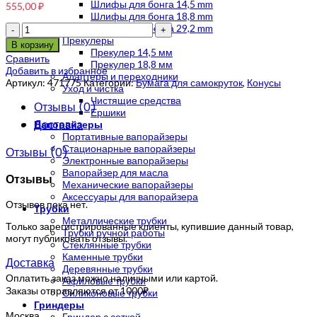
Шлифы для бонга 14,5 mm
555,00
₽
Шлифы для бонга 18,8 mm
Количество
Шлифы для бонга 29,2 mm
Прекулеры
В корзину
Прекулер 14,5 мм
Сравнить
Прекулер 18,8 мм
Добавить в избранное
Адаптеры и переходники
Артикул:
471775
Категории:
Бумага для самокруток
,
Конусы
Уход и чистка
Чистящие средства
Отзывы (0)
Ершики
Доставка
Вапорайзеры
Портативные вапорайзеры
Стационарные вапорайзеры
Отзывы (0)
Электронные вапорайзеры
Вапорайзер для масла
Отзывы
Механические вапорайзеры
Аксессуары для вапорайзера
Отзывов пока нет.
Трубки
Металлические трубки
Только зарегистрированные клиенты, купившие данный товар,
Трубки ручной работы
могут публиковать отзывы.
Стеклянные трубки
Каменные трубки
Доставка
Деревянные трубки
Оплатить заказ можно наличными или картой.
Акриловые трубки
Заказы отправляются от 1000₽
Силиконовые трубки
Гриндеры
Москва
Гриндер с сеткой