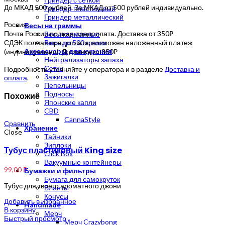
До МКАД 500 рублей. За МКАД от 500 рублей индивидуально.
Гриндер пластиковый
Гриндер металлический
Россия
Весы на граммы
Почта России полная предоплата. Доставка от 350₽
Весы карманные
СДЭК полная предоплата, возможен наложенный платеж
Весы до 500 грамм
Аксессуары для курения
(индивидуально). Доставка от 350₽
Нейтрализаторы запаха
Сетки
Подробности уточняйте у оператора и в разделе
Доставка и
Зажигалки
оплата
.
Пепельницы
Подносы
Похожие
Японские капли
CBD
CannaStyle
Сравнить
Хранение
Close
Тайники
Зиплоки
Тубус пластиковый King size
Click Box
Вакуумные контейнеры
99,00
₽
Бумажки и фильтры
Бумага для самокруток
Тубус для твоего ароматного джони
Бланты
Конусы
Добавить в избранное
Handmade
В корзину
Мерч
Быстрый просмотр
Мерч Crazybong