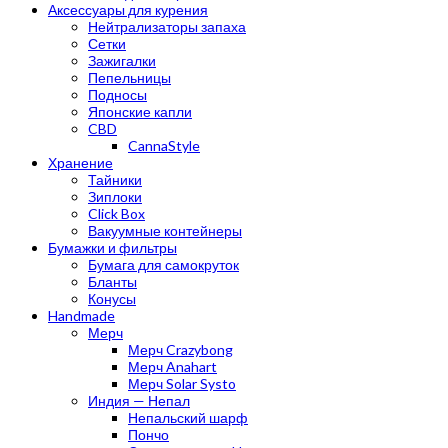
Аксессуары для курения
Нейтрализаторы запаха
Сетки
Зажигалки
Пепельницы
Подносы
Японские капли
CBD
CannaStyle
Хранение
Тайники
Зиплоки
Click Box
Вакуумные контейнеры
Бумажки и фильтры
Бумага для самокруток
Бланты
Конусы
Handmade
Мерч
Мерч Crazybong
Мерч Anahart
Мерч Solar Systo
Индия — Непал
Непальский шарф
Пончо