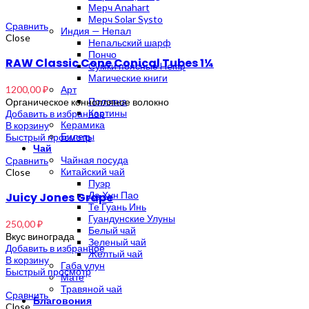
Мерч Anahart
Мерч Solar Systo
Сравнить
Индия — Непал
Close
Непальский шарф
Пончо
RAW Classic Cone Conical Tubes 1¼
Сумки поясные Hemp
Магические книги
1200,00
₽
Арт
Полотна
Органическое коннопляное волокно
Картины
Добавить в избранное
Керамика
В корзину
Билеты
Быстрый просмотр
Чай
Чайная посуда
Сравнить
Китайский чай
Close
Пуэр
Да Хун Пао
Juicy Jones Grape
Те Гуань Инь
Гуандунские Улуны
250,00
₽
Белый чай
Вкус винограда
Зеленый чай
Добавить в избранное
Желтый чай
В корзину
Габа улун
Быстрый просмотр
Мате
Травяной чай
Сравнить
Благовония
Close