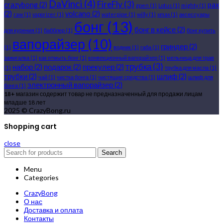
DaVinci
(4)
FireFly
(3)
crazybong
(2)
pax
gpen
(1)
Lotus
(1)
mighty
(1)
(2)
volcano
(2)
raw
(1)
vaporizer
(1)
waterpipe
(1)
willy
(1)
xmax
(1)
аксессуары
бонг
(13)
бонг в кейсе
(2)
для курения
(1)
бабблер
(1)
бонг купить
вапорайзер
(10)
гриндер
(2)
(1)
водник
(1)
габа
(1)
зажигалка
(1)
как отмыть бонг
(1)
конвекционный вапорайзер
(1)
мельница для трав
трубка
(3)
набор
(2)
подарок
(2)
прекулер
(2)
(1)
трубка для масла
(1)
трубки
(2)
шлиф
(2)
чай
(1)
чистка бонга
(1)
чистящие средства
(1)
шлиф для
электронный вапорайзер
(2)
бонга
(1)
18+
магазин содержит товар не предназначенный для продажи лицам
младше 18 лет
2025 © CrazyBong.ru
Shopping cart
close
Search
Menu
Categories
CrazyBong
О нас
Доставка и оплата
Контакты