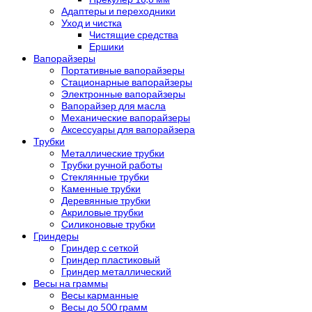
Адаптеры и переходники
Уход и чистка
Чистящие средства
Ершики
Вапорайзеры
Портативные вапорайзеры
Стационарные вапорайзеры
Электронные вапорайзеры
Вапорайзер для масла
Механические вапорайзеры
Аксессуары для вапорайзера
Трубки
Металлические трубки
Трубки ручной работы
Стеклянные трубки
Каменные трубки
Деревянные трубки
Акриловые трубки
Силиконовые трубки
Гриндеры
Гриндер с сеткой
Гриндер пластиковый
Гриндер металлический
Весы на граммы
Весы карманные
Весы до 500 грамм