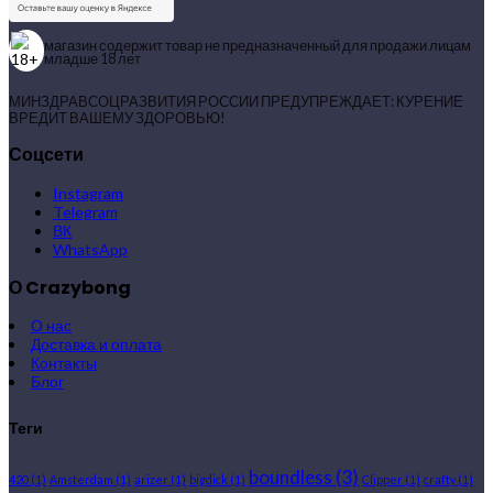
магазин содержит товар не предназначенный для продажи лицам
младше 18 лет
МИНЗДРАВСОЦРАЗВИТИЯ РОССИИ ПРЕДУПРЕЖДАЕТ: КУРЕНИЕ
ВРЕДИТ ВАШЕМУ ЗДОРОВЬЮ!
Соцсети
Instagram
Telegram
ВК
WhatsApp
О Crazybong
О нас
Доставка и оплата
Контакты
Блог
Теги
boundless
(3)
420
(1)
Amsterdam
(1)
arizer
(1)
bigdick
(1)
Clipper
(1)
crafty
(1)