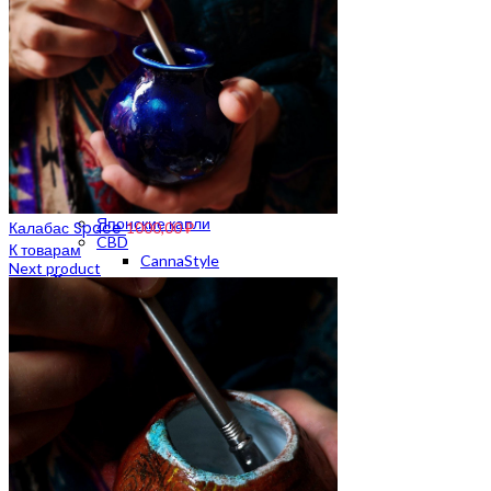
Гриндер пластиковый
Гриндер металлический
Весы на граммы
Весы карманные
Весы до 500 грамм
Аксессуары для курения
Нейтрализаторы запаха
Сетки
Зажигалки
Пепельницы
Подносы
Японские капли
Калабас Space
1000,00
₽
CBD
К товарам
CannaStyle
Next product
Хранение
Тайники
Зиплоки
Click Box
Вакуумные контейнеры
Бумажки и фильтры
Бумага для самокруток
Бланты
Конусы
Handmade
Мерч
Мерч Crazybong