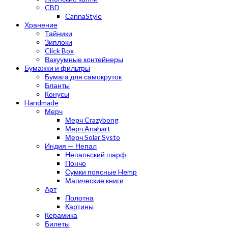
CBD
CannaStyle
Хранение
Тайники
Зиплоки
Click Box
Вакуумные контейнеры
Бумажки и фильтры
Бумага для самокруток
Бланты
Конусы
Handmade
Мерч
Мерч Crazybong
Мерч Anahart
Мерч Solar Systo
Индия — Непал
Непальский шарф
Пончо
Сумки поясные Hemp
Магические книги
Арт
Полотна
Картины
Керамика
Билеты