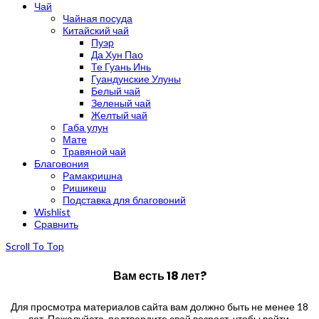
Чай
Чайная посуда
Китайский чай
Пуэр
Да Хун Пао
Те Гуань Инь
Гуандунские Улуны
Белый чай
Зеленый чай
Желтый чай
Габа улун
Мате
Травяной чай
Благовония
Рамакришна
Ришикеш
Подставка для благовоний
Wishlist
Сравнить
Scroll To Top
Вам есть 18 лет?
Для просмотра материалов сайта вам должно быть не менее 18
лет. Пожалуйста, подтвердите свой возраст, чтобы войти.