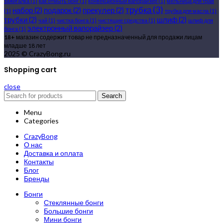
зажигалка
(1)
как отмыть бонг
(1)
конвекционный вапорайзер
(1)
мельница для трав
трубка
(3)
набор
(2)
подарок
(2)
прекулер
(2)
(1)
трубка для масла
(1)
трубки
(2)
шлиф
(2)
чай
(1)
чистка бонга
(1)
чистящие средства
(1)
шлиф для
электронный вапорайзер
(2)
бонга
(1)
18+
магазин содержит товар не предназначенный для продажи лицам
младше 18 лет
2025 © CrazyBong.ru
Shopping cart
close
Search
Menu
Categories
CrazyBong
О нас
Доставка и оплата
Контакты
Блог
Бренды
Бонги
Стеклянные бонги
Большие бонги
Мини бонги