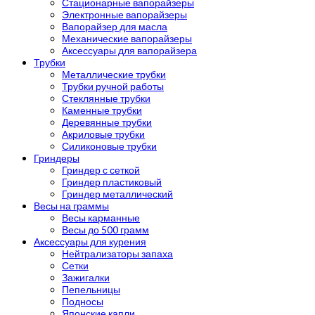
Стационарные вапорайзеры
Электронные вапорайзеры
Вапорайзер для масла
Механические вапорайзеры
Аксессуары для вапорайзера
Трубки
Металлические трубки
Трубки ручной работы
Стеклянные трубки
Каменные трубки
Деревянные трубки
Акриловые трубки
Силиконовые трубки
Гриндеры
Гриндер с сеткой
Гриндер пластиковый
Гриндер металлический
Весы на граммы
Весы карманные
Весы до 500 грамм
Аксессуары для курения
Нейтрализаторы запаха
Сетки
Зажигалки
Пепельницы
Подносы
Японские капли