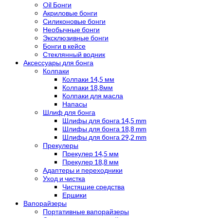
Oil Бонги
Акриловые бонги
Силиконовые бонги
Необычные бонги
Эксклюзивные бонги
Бонги в кейсе
Стеклянный водник
Аксессуары для бонга
Колпаки
Колпаки 14,5 мм
Колпаки 18,8мм
Колпаки для масла
Напасы
Шлиф для бонга
Шлифы для бонга 14,5 mm
Шлифы для бонга 18,8 mm
Шлифы для бонга 29,2 mm
Прекулеры
Прекулер 14,5 мм
Прекулер 18,8 мм
Адаптеры и переходники
Уход и чистка
Чистящие средства
Ершики
Вапорайзеры
Портативные вапорайзеры