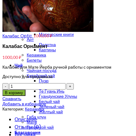
Мерч Anahart
Мерч Solar Systo
Индия — Непал
Непальский шарф
Пончо
Сумки поясные Hemp
Магические книги
Калабас Optic
1000,00
₽
Арт
Полотна
Калабас Орнамент
Картины
Керамика
1000,00
₽
Билеты
Чай
Калабас для Мате Йерба ручной работы с орнаментом
Чайная посуда
Китайский чай
Доступно для предзаказа
Пуэр
Количество
Да Хун Пао
Те Гуань Инь
В корзину
Гуандунские Улуны
Сравнить
Белый чай
Добавить в избранное
Зеленый чай
Категория:
Керамика
Желтый чай
Габа улун
Описание
Мате
Отзывы (0)
Травяной чай
Благовония
Доставка