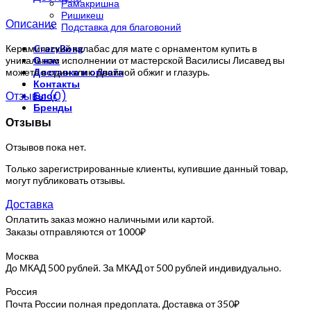
Рамакришна
Ришикеш
Описание
Подставка для благовоний
Керамический калабас для мате с орнаментом купить в
CrazyBong
уникальном исполнении от мастерской Василисы Лисавед вы
О нас
можете в один клик. Двойной обжиг и глазурь.
Доставка и оплата
Контакты
Отзывы (0)
Блог
Бренды
Отзывы
Отзывов пока нет.
Только зарегистрированные клиенты, купившие данный товар,
могут публиковать отзывы.
Доставка
Оплатить заказ можно наличными или картой.
Заказы отправляются от 1000₽
Москва
До МКАД 500 рублей. За МКАД от 500 рублей индивидуально.
Россия
Почта России полная предоплата. Доставка от 350₽