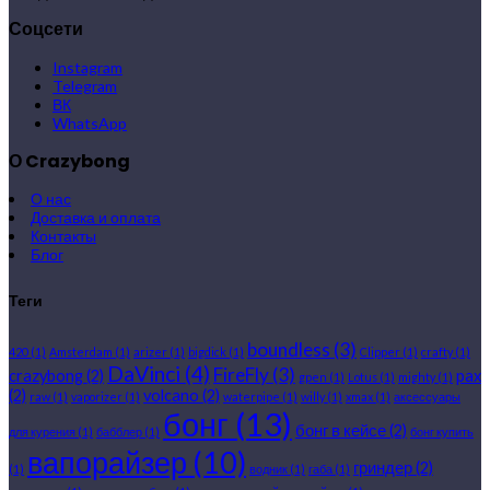
Соцсети
Instagram
Telegram
ВК
WhatsApp
О Crazybong
О нас
Доставка и оплата
Контакты
Блог
Теги
boundless
(3)
420
(1)
Amsterdam
(1)
arizer
(1)
bigdick
(1)
Clipper
(1)
crafty
(1)
DaVinci
(4)
FireFly
(3)
crazybong
(2)
pax
gpen
(1)
Lotus
(1)
mighty
(1)
(2)
volcano
(2)
raw
(1)
vaporizer
(1)
waterpipe
(1)
willy
(1)
xmax
(1)
аксессуары
бонг
(13)
бонг в кейсе
(2)
для курения
(1)
бабблер
(1)
бонг купить
вапорайзер
(10)
гриндер
(2)
(1)
водник
(1)
габа
(1)