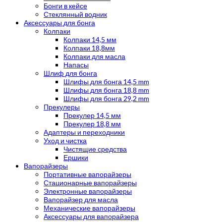
Бонги в кейсе
Стеклянный водник
Аксессуары для бонга
Колпаки
Колпаки 14,5 мм
Колпаки 18,8мм
Колпаки для масла
Напасы
Шлиф для бонга
Шлифы для бонга 14,5 mm
Шлифы для бонга 18,8 mm
Шлифы для бонга 29,2 mm
Прекулеры
Прекулер 14,5 мм
Прекулер 18,8 мм
Адаптеры и переходники
Уход и чистка
Чистящие средства
Ершики
Вапорайзеры
Портативные вапорайзеры
Стационарные вапорайзеры
Электронные вапорайзеры
Вапорайзер для масла
Механические вапорайзеры
Аксессуары для вапорайзера