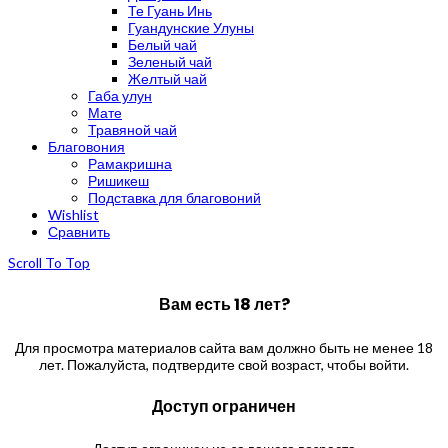
Те Гуань Инь
Гуандунские Улуны
Белый чай
Зеленый чай
Желтый чай
Габа улун
Мате
Травяной чай
Благовония
Рамакришна
Ришикеш
Подставка для благовоний
Wishlist
Сравнить
Scroll To Top
Вам есть 18 лет?
Для просмотра материалов сайта вам должно быть не менее 18
лет. Пожалуйста, подтвердите свой возраст, чтобы войти.
Доступ ограничен