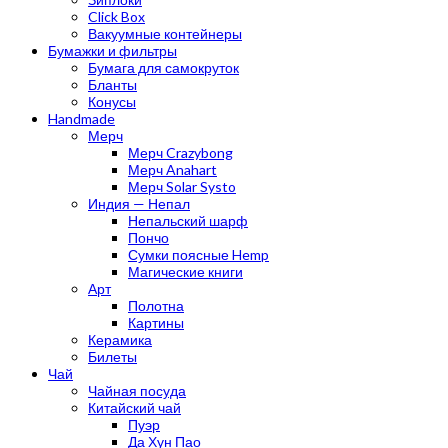
Click Box
Вакуумные контейнеры
Бумажки и фильтры
Бумага для самокруток
Бланты
Конусы
Handmade
Мерч
Мерч Crazybong
Мерч Anahart
Мерч Solar Systo
Индия — Непал
Непальский шарф
Пончо
Сумки поясные Hemp
Магические книги
Арт
Полотна
Картины
Керамика
Билеты
Чай
Чайная посуда
Китайский чай
Пуэр
Да Хун Пао