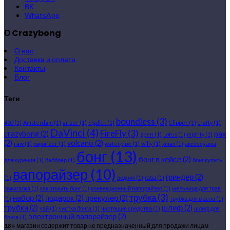
ВК
WhatsApp
О Crazybong
О нас
Доставка и оплата
Контакты
Блог
Теги
boundless
(3)
420
(1)
Amsterdam
(1)
arizer
(1)
bigdick
(1)
Clipper
(1)
crafty
(1)
DaVinci
(4)
FireFly
(3)
crazybong
(2)
pax
gpen
(1)
Lotus
(1)
mighty
(1)
(2)
volcano
(2)
raw
(1)
vaporizer
(1)
waterpipe
(1)
willy
(1)
xmax
(1)
аксессуары
бонг
(13)
бонг в кейсе
(2)
для курения
(1)
бабблер
(1)
бонг купить
вапорайзер
(10)
гриндер
(2)
(1)
водник
(1)
габа
(1)
зажигалка
(1)
как отмыть бонг
(1)
конвекционный вапорайзер
(1)
мельница для трав
трубка
(3)
набор
(2)
подарок
(2)
прекулер
(2)
(1)
трубка для масла
(1)
трубки
(2)
шлиф
(2)
чай
(1)
чистка бонга
(1)
чистящие средства
(1)
шлиф для
электронный вапорайзер
(2)
бонга
(1)
18+
магазин содержит товар не предназначенный для продажи лицам