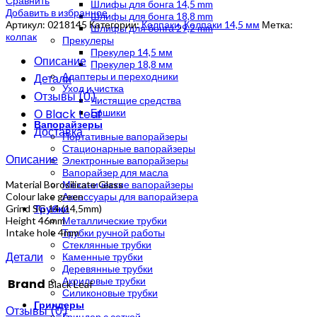
Сравнить
Шлифы для бонга 14,5 mm
Добавить в избранное
Шлифы для бонга 18,8 mm
Артикул:
0218145
Категории:
Колпаки
,
Колпаки 14,5 мм
Метка:
Шлифы для бонга 29,2 mm
колпак
Прекулеры
Прекулер 14,5 мм
Описание
Прекулер 18,8 мм
Адаптеры и переходники
Детали
Уход и чистка
Отзывы (0)
Чистящие средства
О Black Leaf
Ершики
Вапорайзеры
Доставка
Портативные вапорайзеры
Стационарные вапорайзеры
Описание
Электронные вапорайзеры
Вапорайзер для масла
Material Borosilicate Glass
Механические вапорайзеры
Colour lake green
Аксессуары для вапорайзера
Grind SG 14 (14,5mm)
Трубки
Height 46mm
Металлические трубки
Intake hole 4mm
Трубки ручной работы
Стеклянные трубки
Детали
Каменные трубки
Деревянные трубки
Акриловые трубки
Brand
Black Leaf
Силиконовые трубки
Гриндеры
Отзывы (0)
Гриндер с сеткой