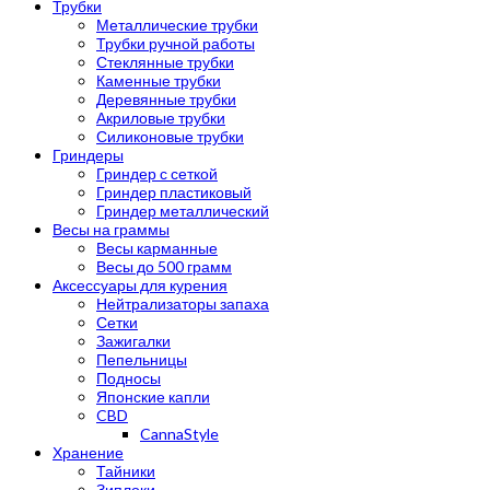
Трубки
Металлические трубки
Трубки ручной работы
Стеклянные трубки
Каменные трубки
Деревянные трубки
Акриловые трубки
Силиконовые трубки
Гриндеры
Гриндер с сеткой
Гриндер пластиковый
Гриндер металлический
Весы на граммы
Весы карманные
Весы до 500 грамм
Аксессуары для курения
Нейтрализаторы запаха
Сетки
Зажигалки
Пепельницы
Подносы
Японские капли
CBD
CannaStyle
Хранение
Тайники
Зиплоки