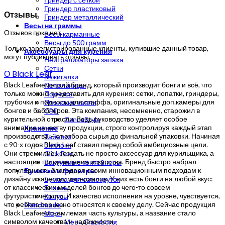
Гриндер пластиковый
Отзывы
Гриндер металлический
Весы на граммы
Отзывов пока нет.
Весы карманные
Весы до 500 грамм
Только зарегистрированные клиенты, купившие данный товар,
Аксессуары для курения
могут публиковать отзывы.
Нейтрализаторы запаха
Сетки
О Black Leaf
Зажигалки
Black Leaf немецкий бренд, который производит бонги и всё, что
Пепельницы
только можно представить для курения: сетки, лопатки, гриндеры,
Подносы
трубочки и подносы для стаффа, оригинальные доп.камеры для
Японские капли
бонгов и бабблеров. Эта компания, несомненно, старожил в
CBD
курительной отрасли. Ведь руководство уделяет особое
CannaStyle
внимание качеству продукции, строго контролируя каждый этап
Хранение
производства – от отбора сырья до финальной упаковки. Начиная
Тайники
с 90-х годов Black Leaf ставил перед собой амбициозные цели.
Зиплоки
Они стремились создать не просто аксессуар для курильщика, а
Click Box
настоящие произведения искусства. Бренд быстро набрал
Вакуумные контейнеры
популярность благодаря своим инновационным подходам к
Бумажки и фильтры
дизайну и качеству материалов. У них есть бонги на любой вкус:
Бумага для самокруток
от классических моделей бонгов до чего-то совсем
Бланты
футуристического. И качество исполнения на уровне, чувствуется,
Конусы
что ребята серьезно относятся к своему делу. Сейчас продукция
Handmade
Black Leaf неотъемлемая часть культуры, а название стало
Мерч
символом качества и надёжности.
Мерч Crazybong