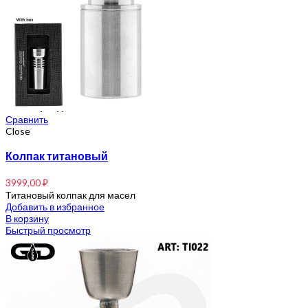
Рамакришна
Ришикеш
Подставка для благовоний
CrazyBong
О нас
Доставка и оплата
Контакты
Блог
Бренды
Сравнить
Close
Колпак титановый
3999,00
₽
Титановый колпак для масел
Добавить в избранное
В корзину
Быстрый просмотр