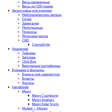
Весы карманные
Весы до 500 грамм
Аксессуары для курения
Нейтрализаторы запаха
Сетки
Зажигалки
Пепельницы
Подносы
Японские капли
CBD
CannaStyle
Хранение
Тайники
Зиплоки
Click Box
Вакуумные контейнеры
Бумажки и фильтры
Бумага для самокруток
Бланты
Конусы
Handmade
Мерч
Мерч Crazybong
Мерч Anahart
Мерч Solar Systo
Индия — Непал