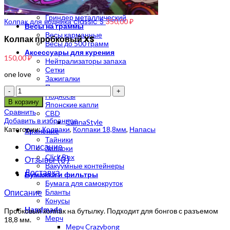
Гриндер пластиковый
Гриндер металлический
Колпак для водника classic S
350,00
₽
Весы на граммы
Весы карманные
Колпак пробковый XS
Весы до 500 грамм
Аксессуары для курения
150,00
₽
Нейтрализаторы запаха
Сетки
one love
Зажигалки
Пепельницы
Количество
Подносы
В корзину
Японские капли
Сравнить
CBD
Добавить в избранное
CannaStyle
Категории:
Колпаки
,
Колпаки 18,8мм
,
Напасы
Хранение
Тайники
Описание
Зиплоки
Click Box
Отзывы (0)
Вакуумные контейнеры
Доставка
Бумажки и фильтры
Бумага для самокруток
Описание
Бланты
Конусы
Handmade
Пробковый колпак на бутылку. Подходит для бонгов с разъемом
Мерч
18,8 мм.
Мерч Crazybong