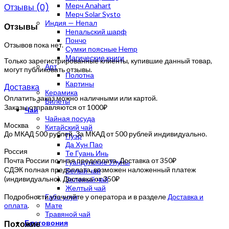
Мерч Anahart
Отзывы (0)
Мерч Solar Systo
Индия — Непал
Отзывы
Непальский шарф
Пончо
Отзывов пока нет.
Сумки поясные Hemp
Магические книги
Только зарегистрированные клиенты, купившие данный товар,
Арт
могут публиковать отзывы.
Полотна
Картины
Доставка
Керамика
Оплатить заказ можно наличными или картой.
Билеты
Заказы отправляются от 1000₽
Чай
Чайная посуда
Москва
Китайский чай
До МКАД 500 рублей. За МКАД от 500 рублей индивидуально.
Пуэр
Да Хун Пао
Россия
Те Гуань Инь
Почта России полная предоплата. Доставка от 350₽
Гуандунские Улуны
СДЭК полная предоплата, возможен наложенный платеж
Белый чай
(индивидуально). Доставка от 350₽
Зеленый чай
Желтый чай
Подробности уточняйте у оператора и в разделе
Доставка и
Габа улун
оплата
.
Мате
Травяной чай
Похожие
Благовония