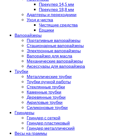
Прекулер 14,5 мм
Прекулер 18,8 мм
Адаптеры и переходники
Уход и чистка
Чистящие средства
Ершики
Вапорайзеры
Портативные вапорайзеры
Стационарные вапорайзеры
Электронные вапорайзеры
Вапорайзер для масла
Механические вапорайзеры
Аксессуары для вапорайзера
Трубки
Металлические трубки
Трубки ручной работы
Стеклянные трубки
Каменные трубки
Деревянные трубки
Акриловые трубки
Силиконовые трубки
Гриндеры
Гриндер с сеткой
Гриндер пластиковый
Гриндер металлический
Весы на граммы