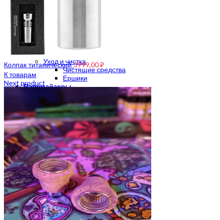
Шлифы для бонга 14,5 mm
Шлифы для бонга 18,8 mm
Шлифы для бонга 29,2 mm
Прекулеры
Прекулер 14,5 мм
Прекулер 18,8 мм
Адаптеры и переходники
Уход и чистка
Колпак титанический
3999,00
₽
Чистящие средства
К товарам
Ершики
Next product
Вапорайзеры
Портативные вапорайзеры
Стационарные вапорайзеры
Электронные вапорайзеры
Вапорайзер для масла
Механические вапорайзеры
Аксессуары для вапорайзера
Трубки
Металлические трубки
Трубки ручной работы
Стеклянные трубки
Каменные трубки
Деревянные трубки
Акриловые трубки
Силиконовые трубки
Гриндеры
Гриндер с сеткой