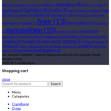
boundless
(3)
420
(1)
Amsterdam
(1)
arizer
(1)
bigdick
(1)
Clipper
(1)
crafty
(1)
DaVinci
(4)
FireFly
(3)
crazybong
(2)
pax
gpen
(1)
Lotus
(1)
mighty
(1)
(2)
volcano
(2)
raw
(1)
vaporizer
(1)
waterpipe
(1)
willy
(1)
xmax
(1)
аксессуары
бонг
(13)
бонг в кейсе
(2)
для курения
(1)
бабблер
(1)
бонг купить
вапорайзер
(10)
гриндер
(2)
(1)
водник
(1)
габа
(1)
зажигалка
(1)
как отмыть бонг
(1)
конвекционный вапорайзер
(1)
мельница для трав
трубка
(3)
набор
(2)
подарок
(2)
прекулер
(2)
(1)
трубка для масла
(1)
трубки
(2)
шлиф
(2)
чай
(1)
чистка бонга
(1)
чистящие средства
(1)
шлиф для
электронный вапорайзер
(2)
бонга
(1)
18+
магазин содержит товар не предназначенный для продажи лицам
младше 18 лет
2025 © CrazyBong.ru
Shopping cart
close
Search
Menu
Categories
CrazyBong
О нас