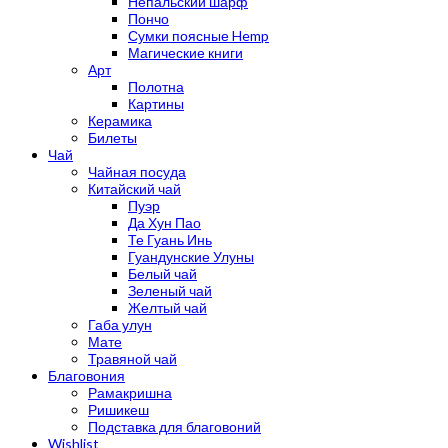
Непальский шарф
Пончо
Сумки поясные Hemp
Магические книги
Арт
Полотна
Картины
Керамика
Билеты
Чай
Чайная посуда
Китайский чай
Пуэр
Да Хун Пао
Те Гуань Инь
Гуандунские Улуны
Белый чай
Зеленый чай
Желтый чай
Габа улун
Мате
Травяной чай
Благовония
Рамакришна
Ришикеш
Подставка для благовоний
Wishlist