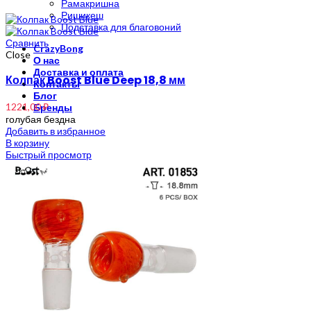
Рамакришна
Ришикеш
Подставка для благовоний
Сравнить
CrazyBong
Close
О нас
Доставка и оплата
Колпак Boost Blue Deep 18,8 мм
Контакты
Блог
1221,00
₽
Бренды
голубая бездна
Добавить в избранное
В корзину
Быстрый просмотр