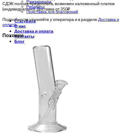
Рамакришна
СДЭК полная предоплата, возможен наложенный платеж
Ришикеш
(индивидуально). Доставка от 350₽
Подставка для благовоний
Подробности уточняйте у оператора и в разделе
Доставка и
CrazyBong
оплата
.
О нас
Доставка и оплата
Похожие
Контакты
Блог
Бренды