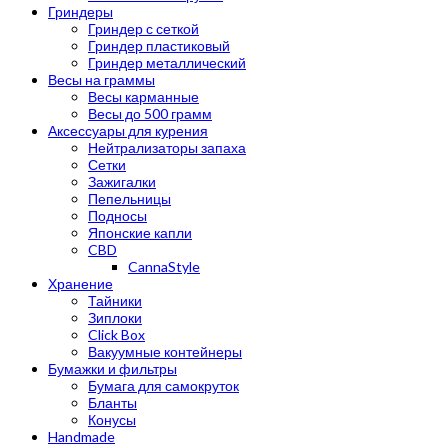
Гриндеры
Гриндер с сеткой
Гриндер пластиковый
Гриндер металлический
Весы на граммы
Весы карманные
Весы до 500 грамм
Аксессуары для курения
Нейтрализаторы запаха
Сетки
Зажигалки
Пепельницы
Подносы
Японские капли
CBD
CannaStyle
Хранение
Тайники
Зиплоки
Click Box
Вакуумные контейнеры
Бумажки и фильтры
Бумага для самокруток
Бланты
Конусы
Handmade