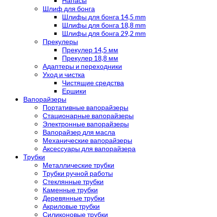
Напасы
Шлиф для бонга
Шлифы для бонга 14,5 mm
Шлифы для бонга 18,8 mm
Шлифы для бонга 29,2 mm
Прекулеры
Прекулер 14,5 мм
Прекулер 18,8 мм
Адаптеры и переходники
Уход и чистка
Чистящие средства
Ершики
Вапорайзеры
Портативные вапорайзеры
Стационарные вапорайзеры
Электронные вапорайзеры
Вапорайзер для масла
Механические вапорайзеры
Аксессуары для вапорайзера
Трубки
Металлические трубки
Трубки ручной работы
Стеклянные трубки
Каменные трубки
Деревянные трубки
Акриловые трубки
Силиконовые трубки