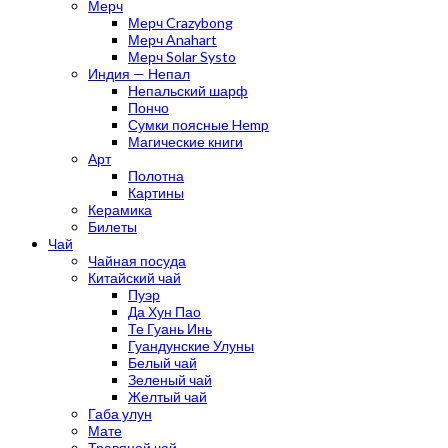
Мерч
Мерч Crazybong
Мерч Anahart
Мерч Solar Systo
Индия — Непал
Непальский шарф
Пончо
Сумки поясные Hemp
Магические книги
Арт
Полотна
Картины
Керамика
Билеты
Чай
Чайная посуда
Китайский чай
Пуэр
Да Хун Пао
Те Гуань Инь
Гуандунские Улуны
Белый чай
Зеленый чай
Желтый чай
Габа улун
Мате
Травяной чай