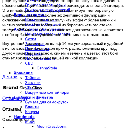
рециркуляции — это шедевр инженерного искусства и дизайна,
Гриндер пластиковый
обеспечивающий превосходную производительность благодаря.
Гриндер металлический
Эта инновационная конструкция гарантирует непрерывную
Весы на граммы
циркуляцию дыма для более эффективной фильтрации и
Весы карманные
охлаждения. Это позволяет получить эффект более мягких и
Весы до 500 грамм
чистых затяжек. Изготовленный из боросиликатного стекла
Аксессуары для курения
толщиной 5 мм, этот бонг отличается долговечностью и сочетает
Нейтрализаторы запаха
в себе прочность с художественной привлекательностью.
Сетки
Внутренний диаметр под шлиф 14 мм универсальный и удобный
Зажигалки
в использовании. Благодаря ярким, расположенным друг над
Пепельницы
другом камерам в красном, синем и зеленым цветах, этот бонг
Подносы
станет ярким украшением вашей личной коллекции.
Японские капли
CBD
CannaStyle
Хранение
Детали
Тайники
Зиплоки
Brand
Click Box
Clover Glass
Вакуумные контейнеры
Бумажки и фильтры
Отзывы (0)
Бумага для самокруток
Бланты
Отзывы
Конусы
Handmade
Отзывов пока нет.
Мерч
Мерч Crazybong