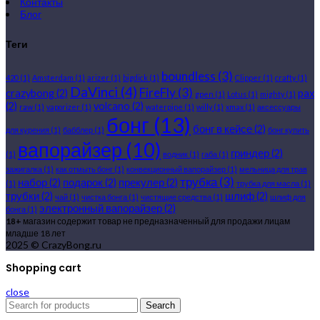
Контакты
Блог
Теги
boundless
(3)
420
(1)
Amsterdam
(1)
arizer
(1)
bigdick
(1)
Clipper
(1)
crafty
(1)
DaVinci
(4)
FireFly
(3)
crazybong
(2)
pax
gpen
(1)
Lotus
(1)
mighty
(1)
(2)
volcano
(2)
raw
(1)
vaporizer
(1)
waterpipe
(1)
willy
(1)
xmax
(1)
аксессуары
бонг
(13)
бонг в кейсе
(2)
для курения
(1)
бабблер
(1)
бонг купить
вапорайзер
(10)
гриндер
(2)
(1)
водник
(1)
габа
(1)
зажигалка
(1)
как отмыть бонг
(1)
конвекционный вапорайзер
(1)
мельница для трав
трубка
(3)
набор
(2)
подарок
(2)
прекулер
(2)
(1)
трубка для масла
(1)
трубки
(2)
шлиф
(2)
чай
(1)
чистка бонга
(1)
чистящие средства
(1)
шлиф для
электронный вапорайзер
(2)
бонга
(1)
18+
магазин содержит товар не предназначенный для продажи лицам
младше 18 лет
2025 © CrazyBong.ru
Shopping cart
close
Search