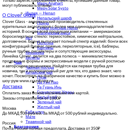
Только зарегистрированные клиенты, купившие данный товар,
Мерч Anahart
могут публиковать отзывы.
Мерч Solar Systo
Индия — Непал
О Clover Glass
Непальский шарф
Clover Glass - американский производитель стеклянных
Пончо
курительных аксессуаров с более чем одиннадцатилетней
Сумки поясные Hemp
историей. В основе всей продукции компании — американское
Магические книги
боросиликатное стекло: термостойкое, химически нейтральное,
Арт
долговечное. Бренд выпускает полный спектр изделий: бонги всех
Полотна
конфигураций (beaker, прямые, перколяторные, ice), баблеры,
Картины
ручные трубки, рисайклеры и сопутствующие аксессуары.
Керамика
Линейка Clover делится на два полюса — минималистичные
Билеты
прозрачные формы и экспрессивные модели с ручной росписью
Чай
и авторскими решениями. Найдётся как первая трубка для
Чайная посуда
новичка, так и коллекционный риг для тех, кто давно знает, чего
Китайский чай
хочет. Посмотреть на фабричное качество и купить бонг можно в
Пуэр
шоу-рум www.crazybong.ru
Да Хун Пао
Доставка
Те Гуань Инь
Гуандунские Улуны
Оплатить заказ можно наличными или картой.
Белый чай
Заказы отправляются от 1000₽
Зеленый чай
Желтый чай
Москва
Габа улун
До МКАД 500 рублей. За МКАД от 500 рублей индивидуально.
Мате
Травяной чай
Россия
Благовония
Почта России полная предоплата. Доставка от 350₽