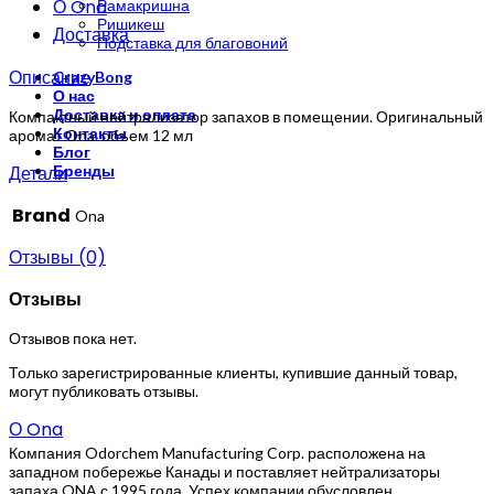
О Ona
Рамакришна
Ришикеш
Доставка
Подставка для благовоний
Описание
CrazyBong
О нас
Доставка и оплата
Компактный нейтрализатор запахов в помещении. Оригинальный
Контакты
аромат Ona. объем 12 мл
Блог
Детали
Бренды
Brand
Ona
Отзывы (0)
Отзывы
Отзывов пока нет.
Только зарегистрированные клиенты, купившие данный товар,
могут публиковать отзывы.
О Ona
Компания Odorchem Manufacturing Corp. расположена на
западном побережье Канады и поставляет нейтрализаторы
запаха ONA с 1995 года. Успех компании обусловлен