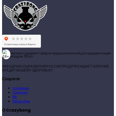
магазин содержит товар не предназначенный для продажи лицам
младше 18 лет
МИНЗДРАВСОЦРАЗВИТИЯ РОССИИ ПРЕДУПРЕЖДАЕТ: КУРЕНИЕ
ВРЕДИТ ВАШЕМУ ЗДОРОВЬЮ!
Соцсети
Instagram
Telegram
ВК
WhatsApp
О Crazybong