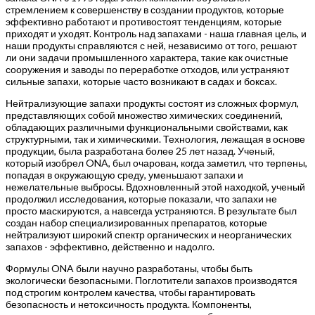
стремлением к совершенству в создании продуктов, которые
эффективно работают и противостоят тенденциям, которые
приходят и уходят. Контроль над запахами - наша главная цель, и
наши продукты справляются с ней, независимо от того, решают
ли они задачи промышленного характера, такие как очистные
сооружения и заводы по переработке отходов, или устраняют
сильные запахи, которые часто возникают в садах и боксах.
Нейтрализующие запахи продукты состоят из сложных формул,
представляющих собой множество химических соединений,
обладающих различными функциональными свойствами, как
структурными, так и химическими. Технология, лежащая в основе
продукции, была разработана более 25 лет назад. Ученый,
который изобрел ONA, был очарован, когда заметил, что терпены,
попадая в окружающую среду, уменьшают запахи и
нежелательные выбросы. Вдохновленный этой находкой, ученый
продолжил исследования, которые показали, что запахи не
просто маскируются, а навсегда устраняются. В результате был
создан набор специализированных препаратов, которые
нейтрализуют широкий спектр органических и неорганических
запахов - эффективно, действенно и надолго.
Формулы ONA были научно разработаны, чтобы быть
экологически безопасными. Поглотители запахов производятся
под строгим контролем качества, чтобы гарантировать
безопасность и нетоксичность продукта. Компоненты,