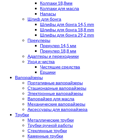
Колпаки 18,8мм
Колпаки для масла
Напасы
Шлиф для бонга
Шлифы для бонга 14,5 mm
Шлифы для бонга 18,8 mm
Шлифы для бонга 29,2 mm
Прекулеры
Прекулер 14,5 мм
Прекулер 18,8 мм
Адаптеры и переходники
Уход и чистка
Чистящие средства
Ершики
Вапорайзеры
Портативные вапорайзеры
Стационарные вапорайзеры
Электронные вапорайзеры
Вапорайзер для масла
Механические вапорайзеры
Аксессуары для вапорайзера
Трубки
Металлические трубки
Трубки ручной работы
Стеклянные трубки
Каменные трубки