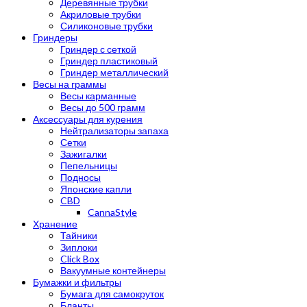
Деревянные трубки
Акриловые трубки
Силиконовые трубки
Гриндеры
Гриндер с сеткой
Гриндер пластиковый
Гриндер металлический
Весы на граммы
Весы карманные
Весы до 500 грамм
Аксессуары для курения
Нейтрализаторы запаха
Сетки
Зажигалки
Пепельницы
Подносы
Японские капли
CBD
CannaStyle
Хранение
Тайники
Зиплоки
Click Box
Вакуумные контейнеры
Бумажки и фильтры
Бумага для самокруток
Бланты