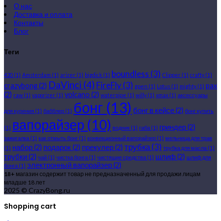
О нас
Доставка и оплата
Контакты
Блог
Теги
boundless
(3)
420
(1)
Amsterdam
(1)
arizer
(1)
bigdick
(1)
Clipper
(1)
crafty
(1)
DaVinci
(4)
FireFly
(3)
crazybong
(2)
pax
gpen
(1)
Lotus
(1)
mighty
(1)
(2)
volcano
(2)
raw
(1)
vaporizer
(1)
waterpipe
(1)
willy
(1)
xmax
(1)
аксессуары
бонг
(13)
бонг в кейсе
(2)
для курения
(1)
бабблер
(1)
бонг купить
вапорайзер
(10)
гриндер
(2)
(1)
водник
(1)
габа
(1)
зажигалка
(1)
как отмыть бонг
(1)
конвекционный вапорайзер
(1)
мельница для трав
трубка
(3)
набор
(2)
подарок
(2)
прекулер
(2)
(1)
трубка для масла
(1)
трубки
(2)
шлиф
(2)
чай
(1)
чистка бонга
(1)
чистящие средства
(1)
шлиф для
электронный вапорайзер
(2)
бонга
(1)
18+
магазин содержит товар не предназначенный для продажи лицам
младше 18 лет
2025 © CrazyBong.ru
Shopping cart