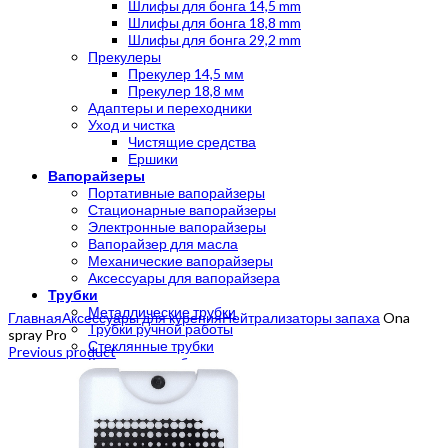
Шлифы для бонга 14,5 mm
Шлифы для бонга 18,8 mm
Шлифы для бонга 29,2 mm
Прекулеры
Прекулер 14,5 мм
Прекулер 18,8 мм
Адаптеры и переходники
Уход и чистка
Чистящие средства
Ершики
Вапорайзеры
Портативные вапорайзеры
Стационарные вапорайзеры
Электронные вапорайзеры
Вапорайзер для масла
Механические вапорайзеры
Аксессуары для вапорайзера
Трубки
Click to enlarge
Металлические трубки
Главная
Аксессуары для курения
Нейтрализаторы запаха
Ona
Трубки ручной работы
spray Pro
Стеклянные трубки
Previous product
Каменные трубки
Деревянные трубки
Акриловые трубки
Силиконовые трубки
Гриндеры
Гриндер с сеткой