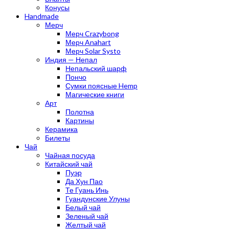
Конусы
Handmade
Мерч
Мерч Crazybong
Мерч Anahart
Мерч Solar Systo
Индия — Непал
Непальский шарф
Пончо
Сумки поясные Hemp
Магические книги
Арт
Полотна
Картины
Керамика
Билеты
Чай
Чайная посуда
Китайский чай
Пуэр
Да Хун Пао
Те Гуань Инь
Гуандунские Улуны
Белый чай
Зеленый чай
Желтый чай