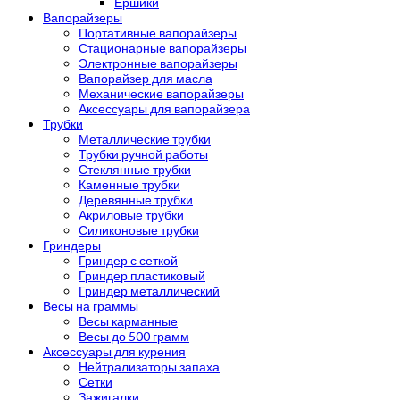
Ершики
Вапорайзеры
Портативные вапорайзеры
Стационарные вапорайзеры
Электронные вапорайзеры
Вапорайзер для масла
Механические вапорайзеры
Аксессуары для вапорайзера
Трубки
Металлические трубки
Трубки ручной работы
Стеклянные трубки
Каменные трубки
Деревянные трубки
Акриловые трубки
Силиконовые трубки
Гриндеры
Гриндер с сеткой
Гриндер пластиковый
Гриндер металлический
Весы на граммы
Весы карманные
Весы до 500 грамм
Аксессуары для курения
Нейтрализаторы запаха
Сетки
Зажигалки