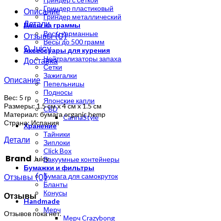
Гриндер пластиковый
Описание
Гриндер металлический
Детали
Весы на граммы
Весы карманные
Отзывы (0)
Весы до 500 грамм
О Juicy
Аксессуары для курения
Нейтрализаторы запаха
Доставка
Сетки
Зажигалки
Описание
Пепельницы
Подносы
Вес: 5 гр
Японские капли
Размеры: 1.5 см x 4 см x 1.5 см
CBD
Материал: бумага organic hemp
CannaStyle
Страна: Испания
Хранение
Тайники
Детали
Зиплоки
Click Box
Brand
Juicy
Вакуумные контейнеры
Бумажки и фильтры
Отзывы (0)
Бумага для самокруток
Бланты
Конусы
Отзывы
Handmade
Мерч
Отзывов пока нет.
Мерч Crazybong