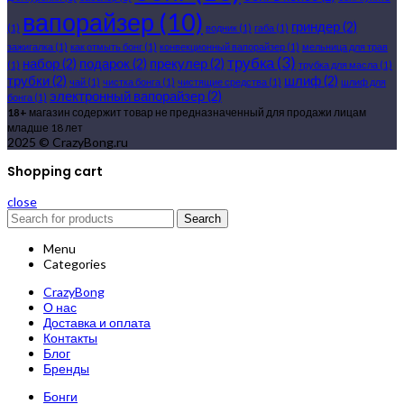
вапорайзер
(10)
гриндер
(2)
(1)
водник
(1)
габа
(1)
зажигалка
(1)
как отмыть бонг
(1)
конвекционный вапорайзер
(1)
мельница для трав
трубка
(3)
набор
(2)
подарок
(2)
прекулер
(2)
(1)
трубка для масла
(1)
трубки
(2)
шлиф
(2)
чай
(1)
чистка бонга
(1)
чистящие средства
(1)
шлиф для
электронный вапорайзер
(2)
бонга
(1)
18+
магазин содержит товар не предназначенный для продажи лицам
младше 18 лет
2025 © CrazyBong.ru
Shopping cart
close
Search
Menu
Categories
CrazyBong
О нас
Доставка и оплата
Контакты
Блог
Бренды
Бонги