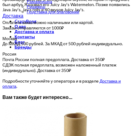
Рамакришна
был арбуз. Я назвал его Juicy Jay's Watermelon. Позже появились
Ришикеш
Java Jay's, Jay's rolls и 40 вкусов Juicy Jay's.
Подставка для благовоний
Доставка
CrazyBong
Оплатить заказ можно наличными или картой.
О нас
Заказы отправляются от 1000₽
Доставка и оплата
Контакты
Москва
Блог
До МКАД 500 рублей. За МКАД от 500 рублей индивидуально.
Бренды
Россия
Почта России полная предоплата. Доставка от 350₽
СДЭК полная предоплата, возможен наложенный платеж
(индивидуально). Доставка от 350₽
Подробности уточняйте у оператора и в разделе
Доставка и
оплата
.
Вам также будет интересно…