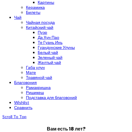
Картины
Керамика
Билеты
Чай
Чайная посуда
Китайский чай
Пуэр
Да Хун Пао
Те Гуань Инь
Гуандунские Улуны
Белый чай
Зеленый чай
Желтый чай
Габа улун
Мате
Травяной чай
Благовония
Рамакришна
Ришикеш
Подставка для благовоний
Wishlist
Сравнить
Scroll To Top
Вам есть 18 лет?