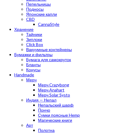
Пепельницы
Подносы
Японские капли
CBD
CannaStyle
Хранение
Тайники
Зиплоки
Click Box
Вакуумные контейнеры
Бумажки и фильтры
Бумага для самокруток
Бланты
Конусы
Handmade
Мерч
Мерч Crazybong
Мерч Anahart
Мерч Solar Systo
Индия — Непал
Непальский шарф
Пончо
Сумки поясные Hemp
Магические книги
Арт
Полотна