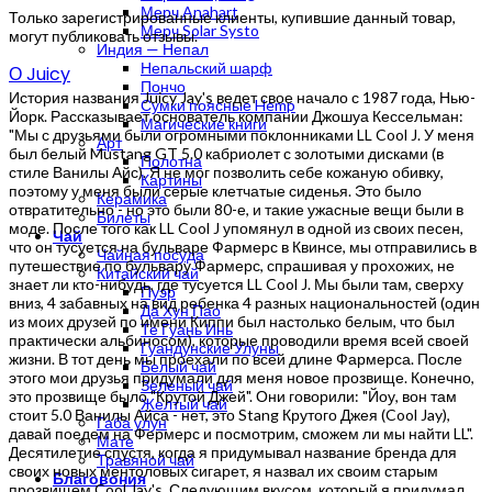
Мерч Anahart
Только зарегистрированные клиенты, купившие данный товар,
Мерч Solar Systo
могут публиковать отзывы.
Индия — Непал
Непальский шарф
О Juicy
Пончо
История названия Juicy Jay's ведет свое начало с 1987 года, Нью-
Сумки поясные Hemp
Йорк. Рассказывает основатель компании Джошуа Кессельман:
Магические книги
"Мы с друзьями были огромными поклонниками LL Cool J. У меня
Арт
был белый Mustang GT 5.0 кабриолет с золотыми дисками (в
Полотна
стиле Ванилы Айс). Я не мог позволить себе кожаную обивку,
Картины
поэтому у меня были серые клетчатые сиденья. Это было
Керамика
отвратительно - но это были 80-е, и такие ужасные вещи были в
Билеты
моде. После того как LL Cool J упомянул в одной из своих песен,
Чай
что он тусуется на бульваре Фармерс в Квинсе, мы отправились в
Чайная посуда
путешествие по бульвару Фармерс, спрашивая у прохожих, не
Китайский чай
знает ли кто-нибудь, где тусуется LL Cool J. Мы были там, сверху
Пуэр
вниз, 4 забавных на вид ребенка 4 разных национальностей (один
Да Хун Пао
из моих друзей по имени Киппи был настолько белым, что был
Те Гуань Инь
практически альбиносом), которые проводили время всей своей
Гуандунские Улуны
жизни. В тот день мы проехали по всей длине Фармерса. После
Белый чай
этого мои друзья придумали для меня новое прозвище. Конечно,
Зеленый чай
это прозвище было "Крутой Джей". Они говорили: "Йоу, вон там
Желтый чай
стоит 5.0 Ванилы Айса - нет, это Stang Крутого Джея (Cool Jay),
Габа улун
давай поедем на Фермерс и посмотрим, сможем ли мы найти LL".
Мате
Десятилетие спустя, когда я придумывал название бренда для
Травяной чай
своих новых ментоловых сигарет, я назвал их своим старым
Благовония
прозвищем Cool Jay's. Следующим вкусом, который я придумал,