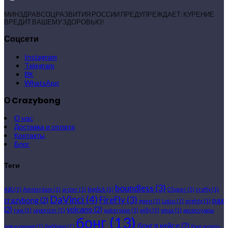
МИНЗДРАВСОЦРАЗВИТИЯ РОССИИ ПРЕДУПРЕЖДАЕТ: КУРЕНИЕ
ВРЕДИТ ВАШЕМУ ЗДОРОВЬЮ!
Соцсети
Instagram
Telegram
ВК
WhatsApp
О Crazybong
О нас
Доставка и оплата
Контакты
Блог
Теги
boundless
(3)
420
(1)
Amsterdam
(1)
arizer
(1)
bigdick
(1)
Clipper
(1)
crafty
(1)
DaVinci
(4)
FireFly
(3)
crazybong
(2)
pax
gpen
(1)
Lotus
(1)
mighty
(1)
(2)
volcano
(2)
raw
(1)
vaporizer
(1)
waterpipe
(1)
willy
(1)
xmax
(1)
аксессуары
бонг
(13)
бонг в кейсе
(2)
для курения
(1)
бабблер
(1)
бонг купить