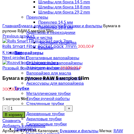
Шлифы для бонга 14,5 mm
product/product-image.php
84
Шлифы для бонга 18,8 mm
Шлифы для бонга 29,2 mm
Прекулеры
Click to enlarge
Прекулер 14,5 мм
Главная
Бумага для самокруток
Бумажки и фильтры
Бумага в
Прекулер 18,8 мм
рулоне RAW 5 метров Slim
Адаптеры и переходники
Previous product
Уход и чистка
Чистящие средства
Rolls Smart Filter pocket pack 7mm
300,00
₽
Ершики
К товарам
Вапорайзеры
Next product
Портативные вапорайзеры
Стационарные вапорайзеры
Розовый бонг Unicorn in box
Электронные вапорайзеры
25000,00
₽
Вапорайзер для масла
Бумага в рулоне RAW 5 метров Slim
Механические вапорайзеры
Аксессуары для вапорайзера
Трубки
300,00
₽
Металлические трубки
Трубки ручной работы
5 метров Slim
Стеклянные трубки
Количество
Каменные трубки
Деревянные трубки
В корзину
Акриловые трубки
Сравнить
Силиконовые трубки
Добавить в избранное
Гриндеры
Артикул:
4717134
Категория:
Бумажки и фильтры
Метка:
RAW
Гриндер с сеткой