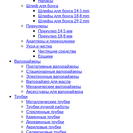
Напасы
Шлиф для бонга
Шлифы для бонга 14,5 mm
Шлифы для бонга 18,8 mm
Шлифы для бонга 29,2 mm
Прекулеры
Прекулер 14,5 мм
Прекулер 18,8 мм
Адаптеры и переходники
Уход и чистка
Чистящие средства
Ершики
Вапорайзеры
Портативные вапорайзеры
Стационарные вапорайзеры
Электронные вапорайзеры
Вапорайзер для масла
Механические вапорайзеры
Аксессуары для вапорайзера
Трубки
Металлические трубки
Трубки ручной работы
Стеклянные трубки
Каменные трубки
Деревянные трубки
Акриловые трубки
Силиконовые трубки