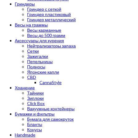
Гриндеры
Гриндер с сеткой
Гриндер пластиковый
Гриндер металлический
Весы на граммы
Весы карманные
Весы до 500 грамм
Аксессуары для курения
Нейтрализаторы запаха
Сетки
Зажигалки
Пепельницы
Подносы
Японские капли
CBD
CannaStyle
Хранение
Тайники
Зиплоки
Click Box
Вакуумные контейнеры
Бумажки и фильтры
Бумага для самокруток
Бланты
Конусы
Handmade