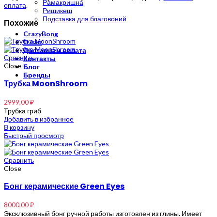
Рамакришна
оплата
.
Ришикеш
Подставка для благовоний
Похожие
CrazyBong
О нас
Доставка и оплата
Сравнить
Контакты
Close
Блог
Бренды
Трубка MoonShroom
2999,00
₽
Трубка гриб
Добавить в избранное
В корзину
Быстрый просмотр
Сравнить
Close
Бонг керамические Green Eyes
8000,00
₽
Эксклюзивный бонг ручной работы изготовлен из глины. Имеет