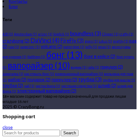
Контакты
Блог
Теги
boundless
(3)
420
(1)
Amsterdam
(1)
arizer
(1)
bigdick
(1)
Clipper
(1)
crafty
(1)
DaVinci
(4)
FireFly
(3)
crazybong
(2)
pax
gpen
(1)
Lotus
(1)
mighty
(1)
(2)
volcano
(2)
raw
(1)
vaporizer
(1)
waterpipe
(1)
willy
(1)
xmax
(1)
аксессуары
бонг
(13)
бонг в кейсе
(2)
для курения
(1)
бабблер
(1)
бонг купить
вапорайзер
(10)
гриндер
(2)
(1)
водник
(1)
габа
(1)
зажигалка
(1)
как отмыть бонг
(1)
конвекционный вапорайзер
(1)
мельница для трав
трубка
(3)
набор
(2)
подарок
(2)
прекулер
(2)
(1)
трубка для масла
(1)
трубки
(2)
шлиф
(2)
чай
(1)
чистка бонга
(1)
чистящие средства
(1)
шлиф для
электронный вапорайзер
(2)
бонга
(1)
18+
магазин содержит товар не предназначенный для продажи лицам
младше 18 лет
2025 © CrazyBong.ru
Shopping cart
close
Search