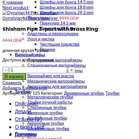
Шлифы для бонга 14,5 mm
К товарам
Шлифы для бонга 18,8 mm
Next product
Шлифы для бонга 29,2 mm
Прекулеры
DynaVap M Plus Vaporizer
9999,00
₽
Прекулер 14,5 мм
Shisham Pipe 3-part with Brass Ring
Прекулер 18,8 мм
Адаптеры и переходники
Уход и чистка
4444,00
₽
Чистящие средства
Ершики
длинная крутая трубка
Вапорайзеры
Доступно для предзаказа
Портативные вапорайзеры
Стационарные вапорайзеры
Количество
Электронные вапорайзеры
Вапорайзер для масла
В корзину
Механические вапорайзеры
Сравнить
Аксессуары для вапорайзера
Добавить в избранное
Трубки
Артикул:
16 07 125
Категории:
Деревянные трубки
,
Трубки
Металлические трубки
Трубки ручной работы
Описание
Стеклянные трубки
Детали
Каменные трубки
Деревянные трубки
Отзывы (0)
Акриловые трубки
О Black Leaf
Силиконовые трубки
Гриндеры
Доставка
Гриндер с сеткой