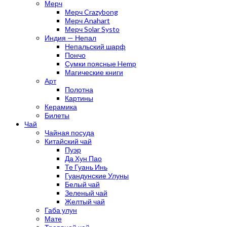
Мерч
Мерч Crazybong
Мерч Anahart
Мерч Solar Systo
Индия — Непал
Непальский шарф
Пончо
Сумки поясные Hemp
Магические книги
Арт
Полотна
Картины
Керамика
Билеты
Чай
Чайная посуда
Китайский чай
Пуэр
Да Хун Пао
Те Гуань Инь
Гуандунские Улуны
Белый чай
Зеленый чай
Желтый чай
Габа улун
Мате