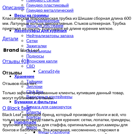
Гриндер пластиковый
Описание
Гриндер металлический
Весы на граммы
Классическая Марокканская трубка из Шишам сборная длина 600
Весы карманные
мм. Латунные кольца декоративные. Стыков штекерная. Трубка
Весы до 500 грамм
приятная на ощупь. Благодаря её длине курение мягкое.
Аксессуары для курения
Нейтрализаторы запаха
Детали
Сетки
Зажигалки
Brand
Black Leaf
Пепельницы
Подносы
Отзывы (0)
Японские капли
CBD
CannaStyle
Отзывы
Хранение
Тайники
Отзывов пока нет.
Зиплоки
Click Box
Только зарегистрированные клиенты, купившие данный товар,
Вакуумные контейнеры
могут публиковать отзывы.
Бумажки и фильтры
Бумага для самокруток
О Black Leaf
Бланты
Black Leaf немецкий бренд, который производит бонги и всё, что
Конусы
только можно представить для курения: сетки, лопатки, гриндеры,
Handmade
трубочки и подносы для стаффа, оригинальные доп.камеры для
Мерч
бонгов и бабблеров. Эта компания, несомненно, старожил в
Мерч Crazybong