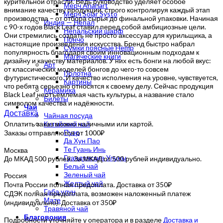
курительной отрасли. Ведь руководство уделяет особое
Мерч Anahart
внимание качеству продукции, строго контролируя каждый этап
Мерч Solar Systo
производства – от отбора сырья до финальной упаковки. Начиная
Индия — Непал
с 90-х годов Black Leaf ставил перед собой амбициозные цели.
Непальский шарф
Они стремились создать не просто аксессуар для курильщика, а
Пончо
настоящие произведения искусства. Бренд быстро набрал
Сумки поясные Hemp
популярность благодаря своим инновационным подходам к
Магические книги
дизайну и качеству материалов. У них есть бонги на любой вкус:
Арт
от классических моделей бонгов до чего-то совсем
Полотна
футуристического. И качество исполнения на уровне, чувствуется,
Картины
что ребята серьезно относятся к своему делу. Сейчас продукция
Керамика
Black Leaf неотъемлемая часть культуры, а название стало
Билеты
символом качества и надёжности.
Чай
Доставка
Чайная посуда
Оплатить заказ можно наличными или картой.
Китайский чай
Пуэр
Заказы отправляются от 1000₽
Да Хун Пао
Те Гуань Инь
Москва
Гуандунские Улуны
До МКАД 500 рублей. За МКАД от 500 рублей индивидуально.
Белый чай
Зеленый чай
Россия
Желтый чай
Почта России полная предоплата. Доставка от 350₽
Габа улун
СДЭК полная предоплата, возможен наложенный платеж
Мате
(индивидуально). Доставка от 350₽
Травяной чай
Благовония
Подробности уточняйте у оператора и в разделе
Доставка и