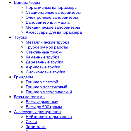
Вапорайзеры
Портативные вапорайзеры
Стационарные вапорайзеры
Электронные вапорайзеры
Вапорайзер для масла
Механические вапорайзеры
Аксессуары для вапорайзера
Трубки
Металлические трубки
Трубки ручной работы
Стеклянные трубки
Каменные трубки
Деревянные трубки
Акриловые трубки
Силиконовые трубки
Гриндеры
Гриндер с сеткой
Гриндер пластиковый
Гриндер металлический
Весы на граммы
Весы карманные
Весы до 500 грамм
Аксессуары для курения
Нейтрализаторы запаха
Сетки
Зажигалки