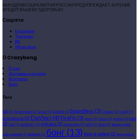
МИНЗДРАВСОЦРАЗВИТИЯ РОССИИ ПРЕДУПРЕЖДАЕТ: КУРЕНИЕ
ВРЕДИТ ВАШЕМУ ЗДОРОВЬЮ!
Соцсети
Instagram
Telegram
ВК
WhatsApp
О Crazybong
О нас
Доставка и оплата
Контакты
Блог
Теги
boundless
(3)
420
(1)
Amsterdam
(1)
arizer
(1)
bigdick
(1)
Clipper
(1)
crafty
(1)
DaVinci
(4)
FireFly
(3)
crazybong
(2)
pax
gpen
(1)
Lotus
(1)
mighty
(1)
(2)
volcano
(2)
raw
(1)
vaporizer
(1)
waterpipe
(1)
willy
(1)
xmax
(1)
аксессуары
бонг
(13)
бонг в кейсе
(2)
для курения
(1)
бабблер
(1)
бонг купить