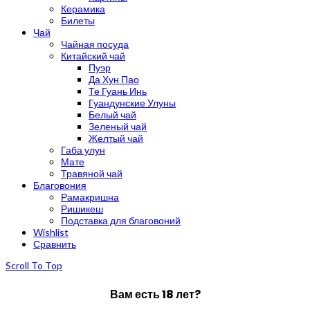
Керамика
Билеты
Чай
Чайная посуда
Китайский чай
Пуэр
Да Хун Пао
Те Гуань Инь
Гуандунские Улуны
Белый чай
Зеленый чай
Желтый чай
Габа улун
Мате
Травяной чай
Благовония
Рамакришна
Ришикеш
Подставка для благовоний
Wishlist
Сравнить
Scroll To Top
Вам есть 18 лет?