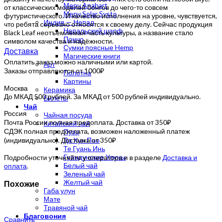
Мерч Anahart
от классических моделей бонгов до чего-то совсем
Мерч Solar Systo
футуристического. И качество исполнения на уровне, чувствуется,
Индия — Непал
что ребята серьезно относятся к своему делу. Сейчас продукция
Непальский шарф
Black Leaf неотъемлемая часть культуры, а название стало
Пончо
символом качества и надёжности.
Сумки поясные Hemp
Доставка
Магические книги
Оплатить заказ можно наличными или картой.
Арт
Заказы отправляются от 1000₽
Полотна
Картины
Москва
Керамика
До МКАД 500 рублей. За МКАД от 500 рублей индивидуально.
Билеты
Чай
Россия
Чайная посуда
Почта России полная предоплата. Доставка от 350₽
Китайский чай
СДЭК полная предоплата, возможен наложенный платеж
Пуэр
(индивидуально). Доставка от 350₽
Да Хун Пао
Те Гуань Инь
Гуандунские Улуны
Подробности уточняйте у оператора и в разделе
Доставка и
Белый чай
оплата
.
Зеленый чай
Желтый чай
Похожие
Габа улун
Мате
Травяной чай
Благовония
Сравнить