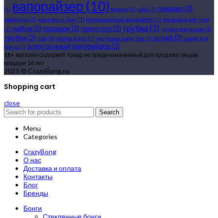
вапорайзер
(10)
гриндер
(2)
(1)
водник
(1)
габа
(1)
зажигалка
(1)
как отмыть бонг
(1)
конвекционный вапорайзер
(1)
мельница для трав
трубка
(3)
набор
(2)
подарок
(2)
прекулер
(2)
(1)
трубка для масла
(1)
трубки
(2)
шлиф
(2)
чай
(1)
чистка бонга
(1)
чистящие средства
(1)
шлиф для
электронный вапорайзер
(2)
бонга
(1)
18+
магазин содержит товар не предназначенный для продажи лицам
младше 18 лет
2025 © CrazyBong.ru
Shopping cart
close
Search
Menu
Categories
CrazyBong
О нас
Доставка и оплата
Контакты
Блог
Бренды
Бонги
Стеклянные бонги