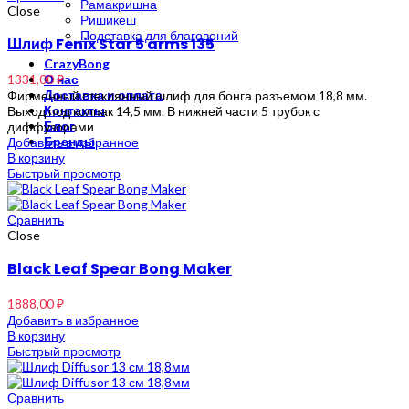
Рамакришна
Close
Ришикеш
Подставка для благовоний
Шлиф Fenix Star 5 arms 135
CrazyBong
1331,00
₽
О нас
Доставка и оплата
Фирменный стеклянный шлиф для бонга разъемом 18,8 мм.
Контакты
Выход под колпак 14,5 мм. В нижней части 5 трубок с
Блог
диффузорами
Бренды
Добавить в избранное
В корзину
Быстрый просмотр
Сравнить
Close
Black Leaf Spear Bong Maker
1888,00
₽
Добавить в избранное
В корзину
Быстрый просмотр
Сравнить