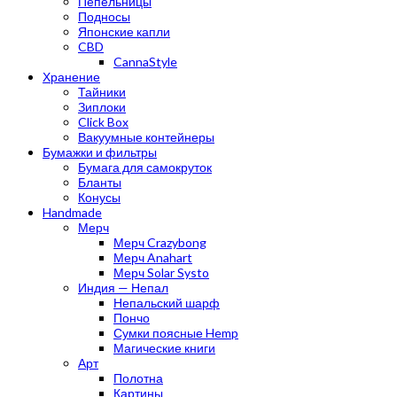
Пепельницы
Подносы
Японские капли
CBD
CannaStyle
Хранение
Тайники
Зиплоки
Click Box
Вакуумные контейнеры
Бумажки и фильтры
Бумага для самокруток
Бланты
Конусы
Handmade
Мерч
Мерч Crazybong
Мерч Anahart
Мерч Solar Systo
Индия — Непал
Непальский шарф
Пончо
Сумки поясные Hemp
Магические книги
Арт
Полотна
Картины