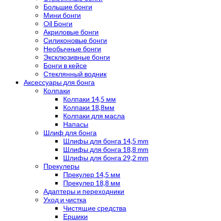
Большие бонги
Мини бонги
Oil Бонги
Акриловые бонги
Силиконовые бонги
Необычные бонги
Эксклюзивные бонги
Бонги в кейсе
Стеклянный водник
Аксессуары для бонга
Колпаки
Колпаки 14,5 мм
Колпаки 18,8мм
Колпаки для масла
Напасы
Шлиф для бонга
Шлифы для бонга 14,5 mm
Шлифы для бонга 18,8 mm
Шлифы для бонга 29,2 mm
Прекулеры
Прекулер 14,5 мм
Прекулер 18,8 мм
Адаптеры и переходники
Уход и чистка
Чистящие средства
Ершики