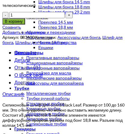
Шлифы для бонга 14,5 mm
телескопический
Шлифы для бонга 18,8 mm
Шлифы для бонга 29,2 mm
Количество
Прекулеры
В корзину
Прекулер 14,5 мм
Сравнить
Прекулер 18,8 мм
Добавить в избранное
Адаптеры и переходники
Артикул:
083400
Категории:
Аксессуары для бонга
,
Шлиф для
Уход и чистка
бонга
,
Шлифы для бонга 18,8 mm
Чистящие средства
Ершики
Описание
Вапорайзеры
Портативные вапорайзеры
Детали
Стационарные вапорайзеры
Отзывы (0)
Электронные вапорайзеры
Вапорайзер для масла
О Black Leaf
Механические вапорайзеры
Доставка
Аксессуары для вапорайзера
Трубки
Металлические трубки
Описание
Трубки ручной работы
Стеклянные трубки
Силиконовый шлиф для бонга Black Leaf. Размер от 100 до 160
Каменные трубки
мм. Это очень удобно, что можно выставить желаемую длину.
Деревянные трубки
Состоит из двух частей. В нижнем элементе имеются
Акриловые трубки
диффузорные прорези. разъем под бонг 18,8 мм. Разъем под
Силиконовые трубки
колпак 14,5 мм.
Гриндеры
Гриндер с сеткой