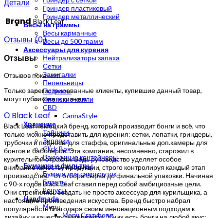
Детали
Гриндер пластиковый
Гриндер металлический
Brand
Black Leaf
Весы на граммы
Весы карманные
Отзывы (0)
Весы до 500 грамм
Аксессуары для курения
Отзывы
Нейтрализаторы запаха
Сетки
Зажигалки
Отзывов пока нет.
Пепельницы
Только зарегистрированные клиенты, купившие данный товар,
Подносы
могут публиковать отзывы.
Японские капли
CBD
О Black Leaf
CannaStyle
Хранение
Black Leaf немецкий бренд, который производит бонги и всё, что
Тайники
только можно представить для курения: сетки, лопатки, гриндеры,
Зиплоки
трубочки и подносы для стаффа, оригинальные доп.камеры для
Click Box
бонгов и бабблеров. Эта компания, несомненно, старожил в
Вакуумные контейнеры
курительной отрасли. Ведь руководство уделяет особое
Бумажки и фильтры
внимание качеству продукции, строго контролируя каждый этап
Бумага для самокруток
производства – от отбора сырья до финальной упаковки. Начиная
Бланты
с 90-х годов Black Leaf ставил перед собой амбициозные цели.
Конусы
Они стремились создать не просто аксессуар для курильщика, а
Handmade
настоящие произведения искусства. Бренд быстро набрал
Мерч
популярность благодаря своим инновационным подходам к
Мерч Crazybong
дизайну и качеству материалов. У них есть бонги на любой вкус: