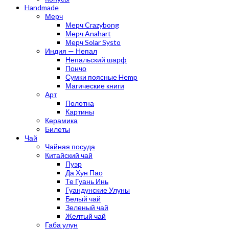
Handmade
Мерч
Мерч Crazybong
Мерч Anahart
Мерч Solar Systo
Индия — Непал
Непальский шарф
Пончо
Сумки поясные Hemp
Магические книги
Арт
Полотна
Картины
Керамика
Билеты
Чай
Чайная посуда
Китайский чай
Пуэр
Да Хун Пао
Те Гуань Инь
Гуандунские Улуны
Белый чай
Зеленый чай
Желтый чай
Габа улун