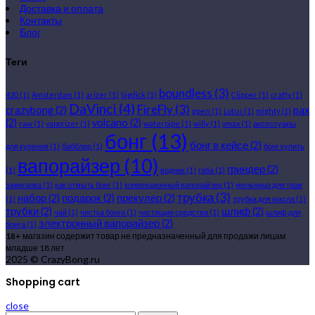
Доставка и оплата
Контакты
Блог
Теги
boundless
(3)
420
(1)
Amsterdam
(1)
arizer
(1)
bigdick
(1)
Clipper
(1)
crafty
(1)
DaVinci
(4)
FireFly
(3)
crazybong
(2)
pax
gpen
(1)
Lotus
(1)
mighty
(1)
(2)
volcano
(2)
raw
(1)
vaporizer
(1)
waterpipe
(1)
willy
(1)
xmax
(1)
аксессуары
бонг
(13)
бонг в кейсе
(2)
для курения
(1)
бабблер
(1)
бонг купить
вапорайзер
(10)
гриндер
(2)
(1)
водник
(1)
габа
(1)
зажигалка
(1)
как отмыть бонг
(1)
конвекционный вапорайзер
(1)
мельница для трав
трубка
(3)
набор
(2)
подарок
(2)
прекулер
(2)
(1)
трубка для масла
(1)
трубки
(2)
шлиф
(2)
чай
(1)
чистка бонга
(1)
чистящие средства
(1)
шлиф для
электронный вапорайзер
(2)
бонга
(1)
18+
магазин содержит товар не предназначенный для продажи лицам
младше 18 лет
2025 © CrazyBong.ru
Shopping cart
close