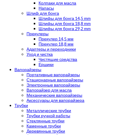
Колпаки для масла
Напасы
Шлиф для бонга
Шлифы для бонга 14,5 mm
Шлифы для бонга 18,8 mm
Шлифы для бонга 29,2 mm
Прекулеры
Прекулер 14,5 мм
Прекулер 18,8 мм
Адаптеры и переходники
Уход и чистка
Чистящие средства
Ершики
Вапорайзеры
Портативные вапорайзеры
Стационарные вапорайзеры
Электронные вапорайзеры
Вапорайзер для масла
Механические вапорайзеры
Аксессуары для вапорайзера
Трубки
Металлические трубки
Трубки ручной работы
Стеклянные трубки
Каменные трубки
Деревянные трубки