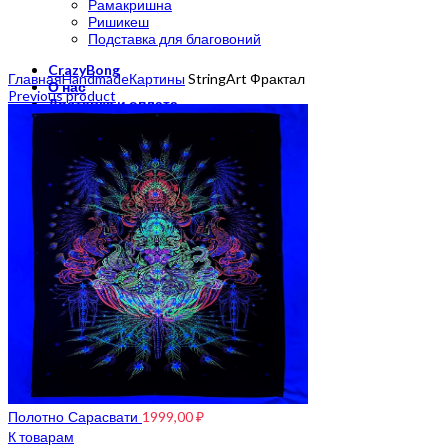
Рамакришна
Ришикеш
Подставка для благовоний
Click to enlarge
CrazyBong
Главная
Handmade
Картины
StringArt Фрактал
О нас
Previous product
Доставка и оплата
Контакты
Блог
Бренды
Полотно Сарасвати
1999,00
₽
К товарам