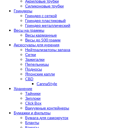
Акриловые трубки
Силиконовые трубки
Гриндеры
Гриндер с сеткой
Гриндер пластиковый
Гриндер металлический
Весы на граммы
Весы карманные
Весы до 500 грамм
Аксессуары для курения
Нейтрализаторы запаха
Сетки
Зажигалки
Пепельницы
Подносы
Японские капли
CBD
CannaStyle
Хранение
Тайники
Зиплоки
Click Box
Вакуумные контейнеры
Бумажки и фильтры
Бумага для самокруток
Бланты
Конусы