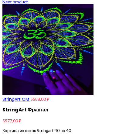
Next product
StringArt OM
5588,00
₽
StringArt Фрактал
5577,00
₽
Картина из ниток Stringart 40 на 40