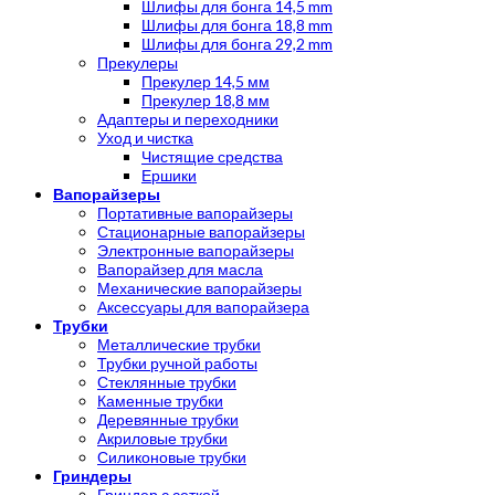
Шлифы для бонга 14,5 mm
Шлифы для бонга 18,8 mm
Шлифы для бонга 29,2 mm
Прекулеры
Прекулер 14,5 мм
Прекулер 18,8 мм
Адаптеры и переходники
Уход и чистка
Чистящие средства
Ершики
Вапорайзеры
Портативные вапорайзеры
Стационарные вапорайзеры
Электронные вапорайзеры
Вапорайзер для масла
Механические вапорайзеры
Аксессуары для вапорайзера
Трубки
Металлические трубки
Трубки ручной работы
Стеклянные трубки
Каменные трубки
Деревянные трубки
Акриловые трубки
Силиконовые трубки
Гриндеры
Гриндер с сеткой