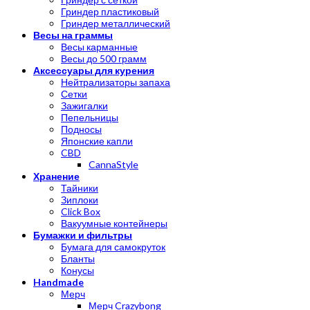
Гриндер пластиковый
Гриндер металлический
Весы на граммы
Весы карманные
Весы до 500 грамм
Аксессуары для курения
Нейтрализаторы запаха
Сетки
Зажигалки
Пепельницы
Подносы
Японские капли
CBD
CannaStyle
Хранение
Тайники
Зиплоки
Click Box
Вакуумные контейнеры
Бумажки и фильтры
Бумага для самокруток
Бланты
Конусы
Handmade
Мерч
Мерч Crazybong