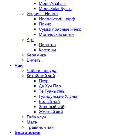
Мерч Anahart
Мерч Solar Systo
Индия — Непал
Непальский шарф
Пончо
Сумки поясные Hemp
Магические книги
Арт
Полотна
Картины
Керамика
Билеты
Чай
Чайная посуда
Китайский чай
Пуэр
Да Хун Пао
Те Гуань Инь
Гуандунские Улуны
Белый чай
Зеленый чай
Желтый чай
Габа улун
Мате
Травяной чай
Благовония