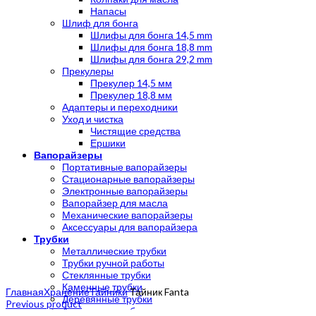
Напасы
Шлиф для бонга
Шлифы для бонга 14,5 mm
Шлифы для бонга 18,8 mm
Шлифы для бонга 29,2 mm
Прекулеры
Прекулер 14,5 мм
Прекулер 18,8 мм
Адаптеры и переходники
Уход и чистка
Чистящие средства
Ершики
Вапорайзеры
Портативные вапорайзеры
Стационарные вапорайзеры
Электронные вапорайзеры
Вапорайзер для масла
Механические вапорайзеры
Аксессуары для вапорайзера
Трубки
Металлические трубки
Трубки ручной работы
Стеклянные трубки
Click to enlarge
Каменные трубки
Главная
Хранение
Тайники
Тайник Fanta
Деревянные трубки
Previous product
Акриловые трубки