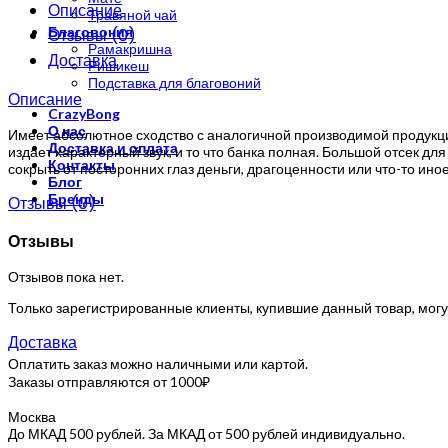
Описание
Травяной чай
Благовония
Отзывы (0)
Рамакришна
Доставка
Ришикеш
Подставка для благовоний
Описание
CrazyBong
О нас
Имеет абсолютное сходство с аналогичной производимой продукцие
Доставка и оплата
издает характерный звук, и то что банка полная. Большой отсек дл
Контакты
сокрыть от посторонних глаз деньги, драгоценности или что-то иное
Блог
Бренды
Отзывы (0)
Отзывы
Отзывов пока нет.
Только зарегистрированные клиенты, купившие данный товар, могу
Доставка
Оплатить заказ можно наличными или картой.
Заказы отправляются от 1000₽
Москва
До МКАД 500 рублей. За МКАД от 500 рублей индивидуально.