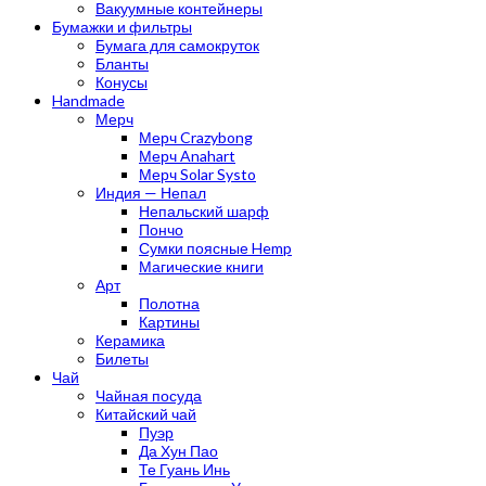
Вакуумные контейнеры
Бумажки и фильтры
Бумага для самокруток
Бланты
Конусы
Handmade
Мерч
Мерч Crazybong
Мерч Anahart
Мерч Solar Systo
Индия — Непал
Непальский шарф
Пончо
Сумки поясные Hemp
Магические книги
Арт
Полотна
Картины
Керамика
Билеты
Чай
Чайная посуда
Китайский чай
Пуэр
Да Хун Пао
Те Гуань Инь