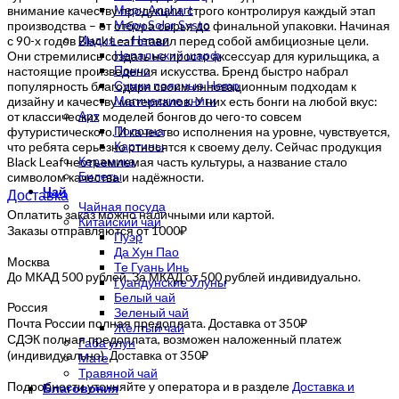
Мерч Anahart
внимание качеству продукции, строго контролируя каждый этап
Мерч Solar Systo
производства – от отбора сырья до финальной упаковки. Начиная
Индия — Непал
с 90-х годов Black Leaf ставил перед собой амбициозные цели.
Непальский шарф
Они стремились создать не просто аксессуар для курильщика, а
Пончо
настоящие произведения искусства. Бренд быстро набрал
Сумки поясные Hemp
популярность благодаря своим инновационным подходам к
Магические книги
дизайну и качеству материалов. У них есть бонги на любой вкус:
Арт
от классических моделей бонгов до чего-то совсем
Полотна
футуристического. И качество исполнения на уровне, чувствуется,
Картины
что ребята серьезно относятся к своему делу. Сейчас продукция
Керамика
Black Leaf неотъемлемая часть культуры, а название стало
Билеты
символом качества и надёжности.
Чай
Доставка
Чайная посуда
Оплатить заказ можно наличными или картой.
Китайский чай
Заказы отправляются от 1000₽
Пуэр
Да Хун Пао
Москва
Те Гуань Инь
До МКАД 500 рублей. За МКАД от 500 рублей индивидуально.
Гуандунские Улуны
Белый чай
Россия
Зеленый чай
Почта России полная предоплата. Доставка от 350₽
Желтый чай
СДЭК полная предоплата, возможен наложенный платеж
Габа улун
(индивидуально). Доставка от 350₽
Мате
Травяной чай
Подробности уточняйте у оператора и в разделе
Доставка и
Благовония