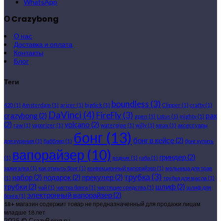
WhatsApp
О Crazybong
О нас
Доставка и оплата
Контакты
Блог
Теги
boundless
(3)
420
(1)
Amsterdam
(1)
arizer
(1)
bigdick
(1)
Clipper
(1)
crafty
(1)
DaVinci
(4)
FireFly
(3)
crazybong
(2)
pax
gpen
(1)
Lotus
(1)
mighty
(1)
(2)
volcano
(2)
raw
(1)
vaporizer
(1)
waterpipe
(1)
willy
(1)
xmax
(1)
аксессуары
бонг
(13)
бонг в кейсе
(2)
для курения
(1)
бабблер
(1)
бонг купить
вапорайзер
(10)
гриндер
(2)
(1)
водник
(1)
габа
(1)
зажигалка
(1)
как отмыть бонг
(1)
конвекционный вапорайзер
(1)
мельница для трав
трубка
(3)
набор
(2)
подарок
(2)
прекулер
(2)
(1)
трубка для масла
(1)
трубки
(2)
шлиф
(2)
чай
(1)
чистка бонга
(1)
чистящие средства
(1)
шлиф для
электронный вапорайзер
(2)
бонга
(1)
18+
магазин содержит товар не предназначенный для продажи лицам
младше 18 лет
2025 © CrazyBong.ru