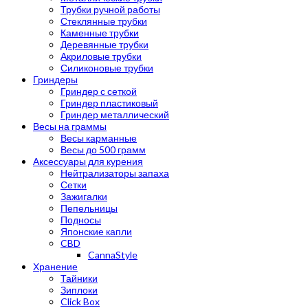
Трубки ручной работы
Стеклянные трубки
Каменные трубки
Деревянные трубки
Акриловые трубки
Силиконовые трубки
Гриндеры
Гриндер с сеткой
Гриндер пластиковый
Гриндер металлический
Весы на граммы
Весы карманные
Весы до 500 грамм
Аксессуары для курения
Нейтрализаторы запаха
Сетки
Зажигалки
Пепельницы
Подносы
Японские капли
CBD
CannaStyle
Хранение
Тайники
Зиплоки
Click Box