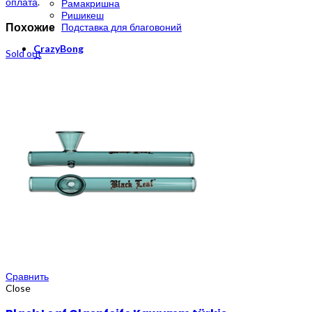
оплата
.
Рамакришна
Ришикеш
Похожие
Подставка для благовоний
CrazyBong
Sold out
О нас
Доставка и оплата
Контакты
Блог
Бренды
Сравнить
Close