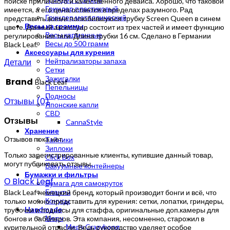
поиске приличного и качественного девайса. Хорошо, что таковой
Гриндер пластиковый
имеется, а его цена остается в пределах разумного. Рад
Гриндер металлический
представить всеми полюбившуюся трубку Screen Queen в синем
Весы на граммы
цвете. Данный аксессуар состоит из трех частей и имеет функцию
Весы карманные
регулирования тяги. Длина трубки 16 см. Сделано в Германии
Весы до 500 грамм
Black Leaf.
Аксессуары для курения
Детали
Нейтрализаторы запаха
Сетки
Зажигалки
Brand
Black Leaf
Пепельницы
Подносы
Отзывы (0)
Японские капли
CBD
Отзывы
CannaStyle
Хранение
Отзывов пока нет.
Тайники
Зиплоки
Только зарегистрированные клиенты, купившие данный товар,
Click Box
могут публиковать отзывы.
Вакуумные контейнеры
Бумажки и фильтры
О Black Leaf
Бумага для самокруток
Бланты
Black Leaf немецкий бренд, который производит бонги и всё, что
Конусы
только можно представить для курения: сетки, лопатки, гриндеры,
Handmade
трубочки и подносы для стаффа, оригинальные доп.камеры для
Мерч
бонгов и бабблеров. Эта компания, несомненно, старожил в
Мерч Crazybong
курительной отрасли. Ведь руководство уделяет особое