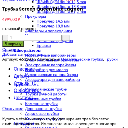
Шлифы для бонга 14,5 mm
Шлифы для бонга 18,8 mm
Трубка Screen Queen Blue Lagoon
Шлифы для бонга 29,2 mm
Прекулеры
4999,00
₽
Прекулер 14,5 мм
Прекулер 18,8 мм
отличный презент
Адаптеры и переходники
Уход и чистка
Количество
Чистящие средства
В корзину
Ершики
Сравнить
Вапорайзеры
Добавить в избранное
Портативные вапорайзеры
Артикул:
460200-29
Категории:
Металлические трубки
,
Трубки
Стационарные вапорайзеры
Электронные вапорайзеры
Описание
Вапорайзер для масла
Механические вапорайзеры
Детали
Аксессуары для вапорайзера
Отзывы (0)
Трубки
Металлические трубки
О Black Leaf
Трубки ручной работы
Доставка
Стеклянные трубки
Каменные трубки
Описание
Деревянные трубки
Акриловые трубки
Силиконовые трубки
Купить металлическую трубку для курения трав без сеток
Гриндеры
отменного качества. Именно эта мысль посещает многих при
Гриндер с сеткой