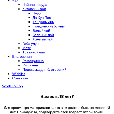
Чай
Чайная посуда
Китайский чай
Пуэр
Да Хун Пао
Те Гуань Инь
Гуандунские Улуны
Белый чай
Зеленый чай
Желтый чай
Габа улун
Мате
Травяной чай
Благовония
Рамакришна
Ришикеш
Подставка для благовоний
Wishlist
Сравнить
Scroll To Top
Вам есть 18 лет?
Для просмотра материалов сайта вам должно быть не менее 18
лет. Пожалуйста, подтвердите свой возраст, чтобы войти.