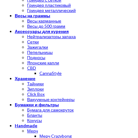
Гриндер пластиковый
Гриндер металлический
Весы на граммы
Весы карманные
Весы до 500 грамм
Аксессуары для курения
Нейтрализаторы запаха
Сетки
Зажигалки
Пепельницы
Подносы
Японские капли
CBD
CannaStyle
Хранение
Тайники
Зиплоки
Click Box
Вакуумные контейнеры
Бумажки и фильтры
Бумага для самокруток
Бланты
Конусы
Handmade
Мерч
Мерч Crazybong