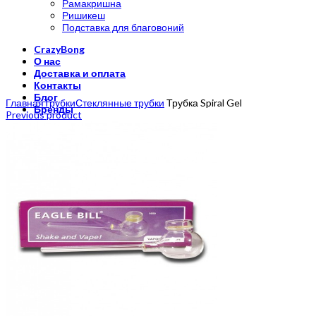
Рамакришна
Ришикеш
Подставка для благовоний
CrazyBong
О нас
Доставка и оплата
Контакты
Click to enlarge
Блог
Главная
Трубки
Стеклянные трубки
Трубка Spiral Gel
Бренды
Previous product