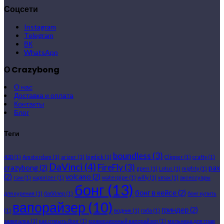
Соцсети
Instagram
Telegram
ВК
WhatsApp
О Crazybong
О нас
Доставка и оплата
Контакты
Блог
Теги
boundless
(3)
420
(1)
Amsterdam
(1)
arizer
(1)
bigdick
(1)
Clipper
(1)
crafty
(1)
DaVinci
(4)
FireFly
(3)
crazybong
(2)
pax
gpen
(1)
Lotus
(1)
mighty
(1)
(2)
volcano
(2)
raw
(1)
vaporizer
(1)
waterpipe
(1)
willy
(1)
xmax
(1)
аксессуары
бонг
(13)
бонг в кейсе
(2)
для курения
(1)
бабблер
(1)
бонг купить
вапорайзер
(10)
гриндер
(2)
(1)
водник
(1)
габа
(1)
зажигалка
(1)
как отмыть бонг
(1)
конвекционный вапорайзер
(1)
мельница для трав