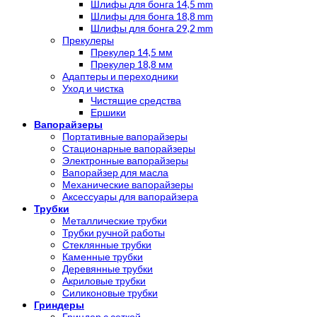
Шлифы для бонга 14,5 mm
Шлифы для бонга 18,8 mm
Шлифы для бонга 29,2 mm
Прекулеры
Прекулер 14,5 мм
Прекулер 18,8 мм
Адаптеры и переходники
Уход и чистка
Чистящие средства
Ершики
Вапорайзеры
Портативные вапорайзеры
Стационарные вапорайзеры
Электронные вапорайзеры
Вапорайзер для масла
Механические вапорайзеры
Аксессуары для вапорайзера
Трубки
Металлические трубки
Трубки ручной работы
Стеклянные трубки
Каменные трубки
Деревянные трубки
Акриловые трубки
Силиконовые трубки
Гриндеры
Гриндер с сеткой