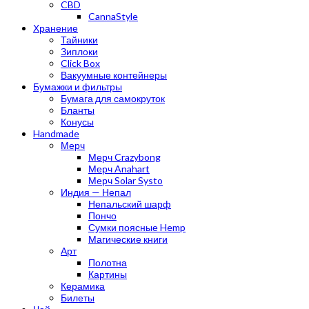
CBD
CannaStyle
Хранение
Тайники
Зиплоки
Click Box
Вакуумные контейнеры
Бумажки и фильтры
Бумага для самокруток
Бланты
Конусы
Handmade
Мерч
Мерч Crazybong
Мерч Anahart
Мерч Solar Systo
Индия — Непал
Непальский шарф
Пончо
Сумки поясные Hemp
Магические книги
Арт
Полотна
Картины
Керамика
Билеты