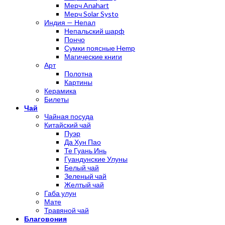
Мерч Anahart
Мерч Solar Systo
Индия — Непал
Непальский шарф
Пончо
Сумки поясные Hemp
Магические книги
Арт
Полотна
Картины
Керамика
Билеты
Чай
Чайная посуда
Китайский чай
Пуэр
Да Хун Пао
Те Гуань Инь
Гуандунские Улуны
Белый чай
Зеленый чай
Желтый чай
Габа улун
Мате
Травяной чай
Благовония