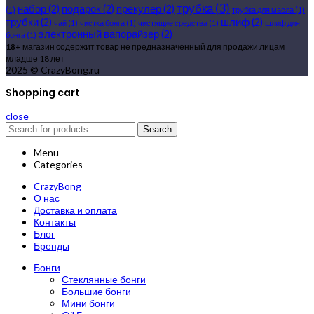
трубка
(3)
набор
(2)
подарок
(2)
прекулер
(2)
(1)
трубка для масла
(1)
трубки
(2)
шлиф
(2)
чай
(1)
чистка бонга
(1)
чистящие средства
(1)
шлиф для
электронный вапорайзер
(2)
бонга
(1)
18+
магазин содержит товар не предназначенный для продажи лицам
младше 18 лет
2025 © CrazyBong.ru
Shopping cart
close
Search
Menu
Categories
CrazyBong
О нас
Доставка и оплата
Контакты
Блог
Бренды
Бонги
Стеклянные бонги
Большие бонги
Мини бонги