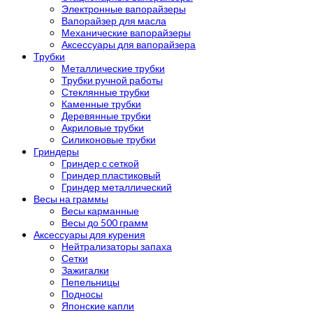
Электронные вапорайзеры
Вапорайзер для масла
Механические вапорайзеры
Аксессуары для вапорайзера
Трубки
Металлические трубки
Трубки ручной работы
Стеклянные трубки
Каменные трубки
Деревянные трубки
Акриловые трубки
Силиконовые трубки
Гриндеры
Гриндер с сеткой
Гриндер пластиковый
Гриндер металлический
Весы на граммы
Весы карманные
Весы до 500 грамм
Аксессуары для курения
Нейтрализаторы запаха
Сетки
Зажигалки
Пепельницы
Подносы
Японские капли