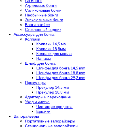
Oil Бонги
Акриловые бонги
Силиконовые бонги
Необычные бонги
Эксклюзивные бонги
Бонги в кейсе
Стеклянный водник
Аксессуары для бонга
Колпаки
Колпаки 14,5 мм
Колпаки 18,8мм
Колпаки для масла
Напасы
Шлиф для бонга
Шлифы для бонга 14,5 mm
Шлифы для бонга 18,8 mm
Шлифы для бонга 29,2 mm
Прекулеры
Прекулер 14,5 мм
Прекулер 18,8 мм
Адаптеры и переходники
Уход и чистка
Чистящие средства
Ершики
Вапорайзеры
Портативные вапорайзеры
Стационарные вапорайзеры