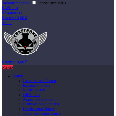
Забыли пароль?
Запомните меня
0
Wishlist
0
Сравнить
0
items
/
0,00
₽
Menu
0
items
/
0,00
₽
Меню
Бонги
Стеклянные бонги
Большие бонги
Мини бонги
Oil Бонги
Акриловые бонги
Силиконовые бонги
Необычные бонги
Эксклюзивные бонги