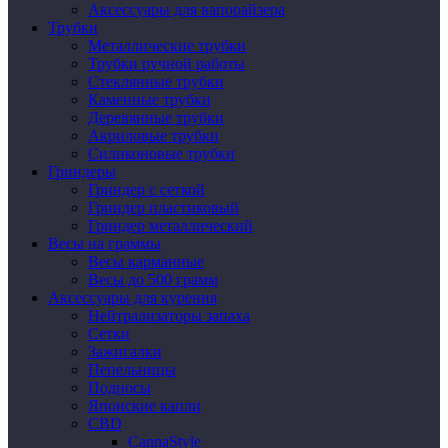
Аксессуары для вапорайзера
Трубки
Металлические трубки
Трубки ручной работы
Стеклянные трубки
Каменные трубки
Деревянные трубки
Акриловые трубки
Силиконовые трубки
Гриндеры
Гриндер с сеткой
Гриндер пластиковый
Гриндер металлический
Весы на граммы
Весы карманные
Весы до 500 грамм
Аксессуары для курения
Нейтрализаторы запаха
Сетки
Зажигалки
Пепельницы
Подносы
Японские капли
CBD
CannaStyle