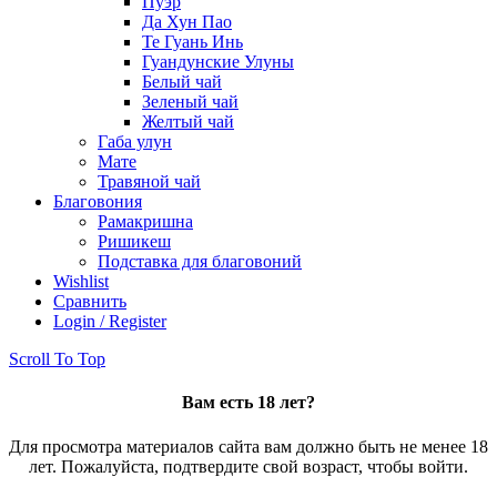
Пуэр
Да Хун Пао
Те Гуань Инь
Гуандунские Улуны
Белый чай
Зеленый чай
Желтый чай
Габа улун
Мате
Травяной чай
Благовония
Рамакришна
Ришикеш
Подставка для благовоний
Wishlist
Сравнить
Login / Register
Scroll To Top
Вам есть 18 лет?
Для просмотра материалов сайта вам должно быть не менее 18
лет. Пожалуйста, подтвердите свой возраст, чтобы войти.