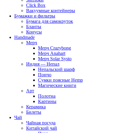
Click Box
Вакуумные контейнеры
Бумажки и фильтры
Бумага для самокруток
Бланты
Конусы
Handmade
Мерч
Мерч Crazybong
Мерч Anahart
Мерч Solar Systo
Индия — Непал
Непальский шарф
Пончо
Сумки поясные Hemp
Магические книги
Арт
Полотна
Картины
Керамика
Билеты
Чай
Чайная посуда
Китайский чай