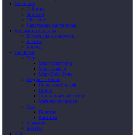
Хранение
Тайники
Зиплоки
Click Box
Вакуумные контейнеры
Бумажки и фильтры
Бумага для самокруток
Бланты
Конусы
Handmade
Мерч
Мерч Crazybong
Мерч Anahart
Мерч Solar Systo
Индия — Непал
Непальский шарф
Пончо
Сумки поясные Hemp
Магические книги
Арт
Полотна
Картины
Керамика
Билеты
Чай