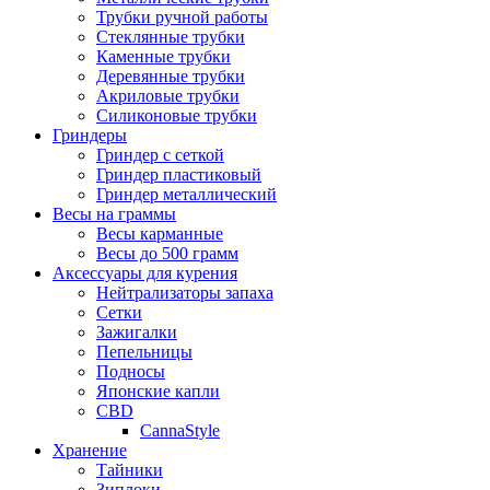
Трубки ручной работы
Стеклянные трубки
Каменные трубки
Деревянные трубки
Акриловые трубки
Силиконовые трубки
Гриндеры
Гриндер с сеткой
Гриндер пластиковый
Гриндер металлический
Весы на граммы
Весы карманные
Весы до 500 грамм
Аксессуары для курения
Нейтрализаторы запаха
Сетки
Зажигалки
Пепельницы
Подносы
Японские капли
CBD
CannaStyle
Хранение
Тайники
Зиплоки