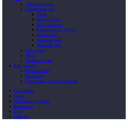
Чайная посуда
Китайский чай
Пуэр
Да Хун Пао
Те Гуань Инь
Гуандунские Улуны
Белый чай
Зеленый чай
Желтый чай
Габа улун
Мате
Травяной чай
Благовония
Рамакришна
Ришикеш
Подставка для благовоний
CrazyBong
О нас
Доставка и оплата
Контакты
Блог
Бренды