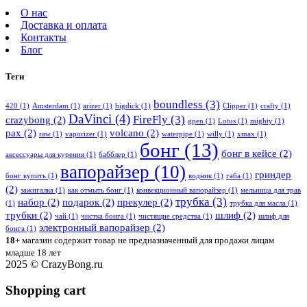
О нас
Доставка и оплата
Контакты
Блог
Теги
boundless
(3)
420
(1)
Amsterdam
(1)
arizer
(1)
bigdick
(1)
Clipper
(1)
crafty
(1)
DaVinci
(4)
FireFly
(3)
crazybong
(2)
gpen
(1)
Lotus
(1)
mighty
(1)
pax
(2)
volcano
(2)
raw
(1)
vaporizer
(1)
waterpipe
(1)
willy
(1)
xmax
(1)
бонг
(13)
бонг в кейсе
(2)
аксессуары для курения
(1)
бабблер
(1)
вапорайзер
(10)
гриндер
бонг купить
(1)
водник
(1)
габа
(1)
(2)
зажигалка
(1)
как отмыть бонг
(1)
конвекционный вапорайзер
(1)
мельница для трав
трубка
(3)
набор
(2)
подарок
(2)
прекулер
(2)
(1)
трубка для масла
(1)
трубки
(2)
шлиф
(2)
чай
(1)
чистка бонга
(1)
чистящие средства
(1)
шлиф для
электронный вапорайзер
(2)
бонга
(1)
18+
магазин содержит товар не предназначенный для продажи лицам
младше 18 лет
2025 © CrazyBong.ru
Shopping cart