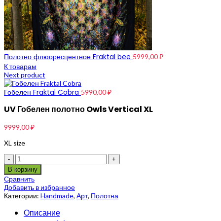
Полотно флюоресцентное Fraktal bee
5999,00
₽
К товарам
Next product
Гобелен Fraktal Cobra
5990,00
₽
UV Гобелен полотно Owls Vertical XL
9999,00
₽
XL size
Количество
В корзину
Сравнить
Добавить в избранное
Категории:
Handmade
,
Арт
,
Полотна
Описание