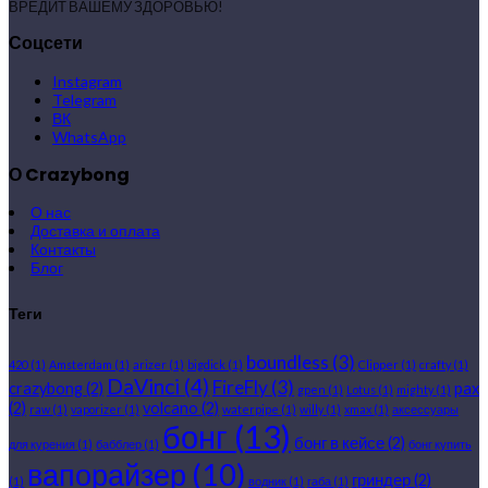
ВРЕДИТ ВАШЕМУ ЗДОРОВЬЮ!
Соцсети
Instagram
Telegram
ВК
WhatsApp
О Crazybong
О нас
Доставка и оплата
Контакты
Блог
Теги
boundless
(3)
420
(1)
Amsterdam
(1)
arizer
(1)
bigdick
(1)
Clipper
(1)
crafty
(1)
DaVinci
(4)
FireFly
(3)
crazybong
(2)
pax
gpen
(1)
Lotus
(1)
mighty
(1)
(2)
volcano
(2)
raw
(1)
vaporizer
(1)
waterpipe
(1)
willy
(1)
xmax
(1)
аксессуары
бонг
(13)
бонг в кейсе
(2)
для курения
(1)
бабблер
(1)
бонг купить
вапорайзер
(10)
гриндер
(2)
(1)
водник
(1)
габа
(1)