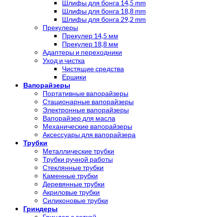
Шлифы для бонга 14,5 mm
Шлифы для бонга 18,8 mm
Шлифы для бонга 29,2 mm
Прекулеры
Прекулер 14,5 мм
Прекулер 18,8 мм
Адаптеры и переходники
Уход и чистка
Чистящие средства
Ершики
Вапорайзеры
Портативные вапорайзеры
Стационарные вапорайзеры
Электронные вапорайзеры
Вапорайзер для масла
Механические вапорайзеры
Аксессуары для вапорайзера
Трубки
Металлические трубки
Трубки ручной работы
Стеклянные трубки
Каменные трубки
Деревянные трубки
Акриловые трубки
Силиконовые трубки
Гриндеры
Гриндер с сеткой