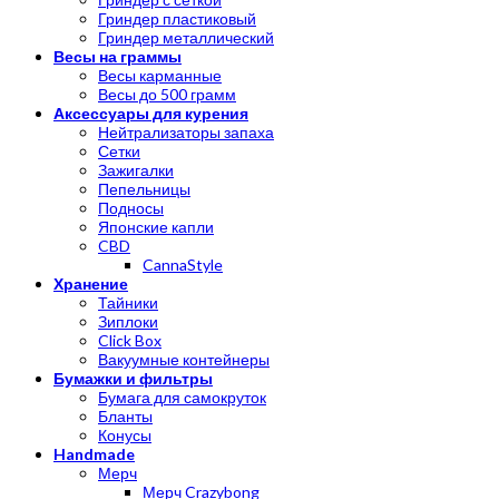
Гриндер пластиковый
Гриндер металлический
Весы на граммы
Весы карманные
Весы до 500 грамм
Аксессуары для курения
Нейтрализаторы запаха
Сетки
Зажигалки
Пепельницы
Подносы
Японские капли
CBD
CannaStyle
Хранение
Тайники
Зиплоки
Click Box
Вакуумные контейнеры
Бумажки и фильтры
Бумага для самокруток
Бланты
Конусы
Handmade
Мерч
Мерч Crazybong