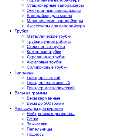
Стационарные вапорайзеры
Электронные вапорайзеры
Вапорайзер для масла
Механические вапорайзеры
Аксессуары для вапорайзера
Трубки
Металлические трубки
Трубки ручной работы
Стеклянные трубки
Каменные трубки
Деревянные трубки
Акриловые трубки
Силиконовые трубки
Гриндеры
Гриндер с сеткой
Гриндер пластиковый
Гриндер металлический
Весы на граммы
Весы карманные
Весы до 500 грамм
Аксессуары для курения
Нейтрализаторы запаха
Сетки
Зажигалки
Пепельницы
Подносы