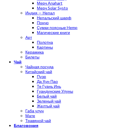
Мерч Anahart
Мерч Solar Systo
Индия — Непал
Непальский шарф
Пончо
Сумки поясные Hemp
Магические книги
Арт
Полотна
Картины
Керамика
Билеты
Чай
Чайная посуда
Китайский чай
Пуэр
Да Хун Пао
Те Гуань Инь
Гуандунские Улуны
Белый чай
Зеленый чай
Желтый чай
Габа улун
Мате
Травяной чай
Благовония