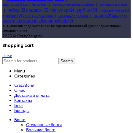
зажигалка
(1)
как отмыть бонг
(1)
конвекционный вапорайзер
(1)
мельница для трав
трубка
(3)
набор
(2)
подарок
(2)
прекулер
(2)
(1)
трубка для масла
(1)
трубки
(2)
шлиф
(2)
чай
(1)
чистка бонга
(1)
чистящие средства
(1)
шлиф для
электронный вапорайзер
(2)
бонга
(1)
18+
магазин содержит товар не предназначенный для продажи лицам
младше 18 лет
2025 © CrazyBong.ru
Shopping cart
close
Search
Menu
Categories
CrazyBong
О нас
Доставка и оплата
Контакты
Блог
Бренды
Бонги
Стеклянные бонги
Большие бонги