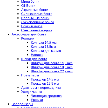
Мини бонги
Oil Бонги
Акриловые бонги
Силиконовые бонги
Необычные бонги
Эксклюзивные бонги
Бонги в кейсе
Стеклянный водник
Аксессуары для бонга
Колпаки
Колпаки 14,5 мм
Колпаки 18,8мм
Колпаки для масла
Напасы
Шлиф для бонга
Шлифы для бонга 14,5 mm
Шлифы для бонга 18,8 mm
Шлифы для бонга 29,2 mm
Прекулеры
Прекулер 14,5 мм
Прекулер 18,8 мм
Адаптеры и переходники
Уход и чистка
Чистящие средства
Ершики
Вапорайзеры
Портативные вапорайзеры