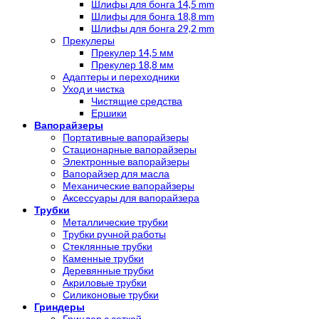
Шлифы для бонга 14,5 mm
Шлифы для бонга 18,8 mm
Шлифы для бонга 29,2 mm
Прекулеры
Прекулер 14,5 мм
Прекулер 18,8 мм
Адаптеры и переходники
Уход и чистка
Чистящие средства
Ершики
Вапорайзеры
Портативные вапорайзеры
Стационарные вапорайзеры
Электронные вапорайзеры
Вапорайзер для масла
Механические вапорайзеры
Аксессуары для вапорайзера
Трубки
Металлические трубки
Трубки ручной работы
Стеклянные трубки
Каменные трубки
Деревянные трубки
Акриловые трубки
Силиконовые трубки
Гриндеры
Гриндер с сеткой