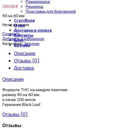
Рамакришна
500,00
₽
Ришикеш
Подставка для благовоний
40 на 60 мм
CrazyBong
Нет в наличии
О нас
Доставка и оплата
Сравнить
Контакты
Добавить в избранное
Блог
Категория:
Зиплоки
Бренды
Описание
Отзывы (0)
Доставка
Описание
Формула THC на каждом пакетике
размер 40 на 60 мм
в пачке 100 зипов
Германия Black Leaf
Отзывы (0)
Отзывы