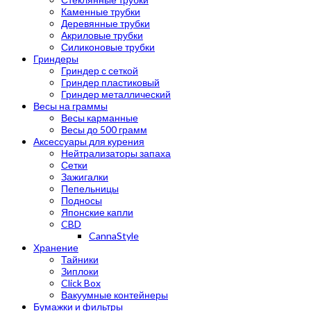
Каменные трубки
Деревянные трубки
Акриловые трубки
Силиконовые трубки
Гриндеры
Гриндер с сеткой
Гриндер пластиковый
Гриндер металлический
Весы на граммы
Весы карманные
Весы до 500 грамм
Аксессуары для курения
Нейтрализаторы запаха
Сетки
Зажигалки
Пепельницы
Подносы
Японские капли
CBD
CannaStyle
Хранение
Тайники
Зиплоки
Click Box
Вакуумные контейнеры
Бумажки и фильтры