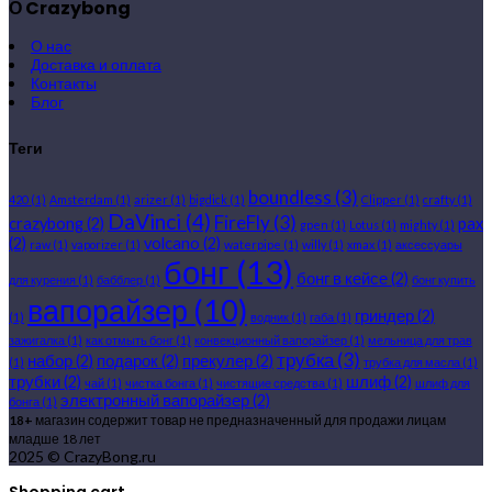
О Crazybong
О нас
Доставка и оплата
Контакты
Блог
Теги
boundless
(3)
420
(1)
Amsterdam
(1)
arizer
(1)
bigdick
(1)
Clipper
(1)
crafty
(1)
DaVinci
(4)
FireFly
(3)
crazybong
(2)
pax
gpen
(1)
Lotus
(1)
mighty
(1)
(2)
volcano
(2)
raw
(1)
vaporizer
(1)
waterpipe
(1)
willy
(1)
xmax
(1)
аксессуары
бонг
(13)
бонг в кейсе
(2)
для курения
(1)
бабблер
(1)
бонг купить
вапорайзер
(10)
гриндер
(2)
(1)
водник
(1)
габа
(1)
зажигалка
(1)
как отмыть бонг
(1)
конвекционный вапорайзер
(1)
мельница для трав
трубка
(3)
набор
(2)
подарок
(2)
прекулер
(2)
(1)
трубка для масла
(1)
трубки
(2)
шлиф
(2)
чай
(1)
чистка бонга
(1)
чистящие средства
(1)
шлиф для
электронный вапорайзер
(2)
бонга
(1)
18+
магазин содержит товар не предназначенный для продажи лицам
младше 18 лет
2025 © CrazyBong.ru