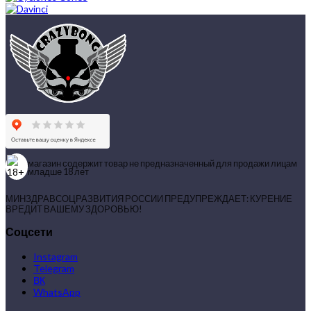
магазин содержит товар не предназначенный для продажи лицам
младше 18 лет
МИНЗДРАВСОЦРАЗВИТИЯ РОССИИ ПРЕДУПРЕЖДАЕТ: КУРЕНИЕ
ВРЕДИТ ВАШЕМУ ЗДОРОВЬЮ!
Соцсети
Instagram
Telegram
ВК
WhatsApp