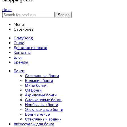
Shopping cart
close
Search
Menu
Categories
CrazyBong
О нас
Доставка и оплата
Контакты
Блог
Бренды
Бонги
Стеклянные бонги
Большие бонги
Мини бонги
Oil Бонги
Акриловые бонги
Силиконовые бонги
Необычные бонги
Эксклюзивные бонги
Бонги в кейсе
Стеклянный водник
Аксессуары для бонга