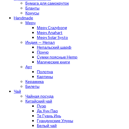
Бумага для самокруток
Бланты
Конусы
Handmade
Мерч
Мерч Crazybong
Мерч Anahart
Мерч Solar Systo
Индия — Непал
Непальский шарф
Пончо
Сумки поясные Hemp
Магические книги
Арт
Полотна
Картины
Керамика
Билеты
Чай
Чайная посуда
Китайский чай
Пуэр
Да Хун Пао
Те Гуань Инь
Гуандунские Улуны
Белый чай