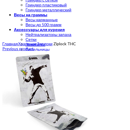
Гриндер пластиковый
Гриндер металлический
Весы на граммы
Весы карманные
Весы до 500 грамм
Аксессуары для курения
Нейтрализаторы запаха
Click to enlarge
Сетки
Главная
Хранение
Зиплоки
Ziplock THC
Зажигалки
Previous product
Пепельницы
Подносы
Японские капли
CBD
CannaStyle
Хранение
Тайники
Зиплоки
Click Box
Вакуумные контейнеры
Бумажки и фильтры
Бумага для самокруток
Бланты
Конусы
Handmade
Мерч
Мерч Crazybong