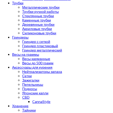
Трубки
Металлические трубки
Трубки ручной работы
Стеклянные трубки
Каменные трубки
Деревянные трубки
Акриловые трубки
Силиконовые трубки
Гриндеры
Гриндер с сеткой
Гриндер пластиковый
Гриндер металлический
Весы на граммы
Весы карманные
Весы до 500 грамм
Аксессуары для курения
Нейтрализаторы запаха
Сетки
Зажигалки
Пепельницы
Подносы
Японские капли
CBD
CannaStyle
Хранение
Тайники