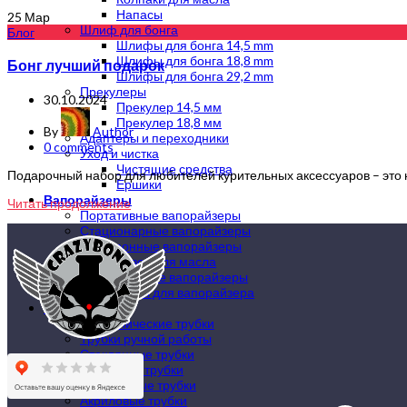
Напасы
25
Мар
Шлиф для бонга
Блог
Шлифы для бонга 14,5 mm
Шлифы для бонга 18,8 mm
Бонг лучший подарок
Шлифы для бонга 29,2 mm
Прекулеры
30.10.2024
Прекулер 14,5 мм
Прекулер 18,8 мм
By
Author
Адаптеры и переходники
0
comments
Уход и чистка
Чистящие средства
Подарочный набор для любителей курительных аксессуаров – это не
Ершики
Вапорайзеры
Читать продолжение
Портативные вапорайзеры
Стационарные вапорайзеры
Электронные вапорайзеры
Вапорайзер для масла
Механические вапорайзеры
Аксессуары для вапорайзера
Трубки
Металлические трубки
Трубки ручной работы
Стеклянные трубки
Каменные трубки
Деревянные трубки
Акриловые трубки