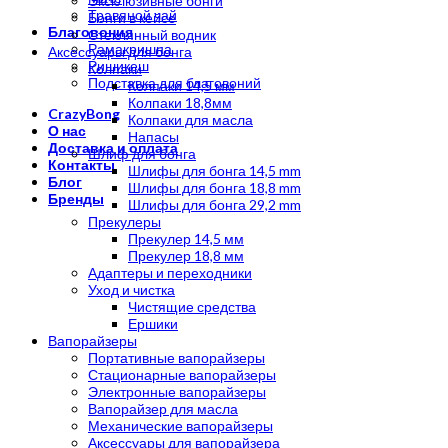
Эксклюзивные бонги
Травяной чай
Бонги в кейсе
Благовония
Стеклянный водник
Рамакришна
Аксессуары для бонга
Ришикеш
Колпаки
Подставка для благовоний
Колпаки 14,5 мм
Колпаки 18,8мм
CrazyBong
Колпаки для масла
О нас
Напасы
Доставка и оплата
Шлиф для бонга
Контакты
Шлифы для бонга 14,5 mm
Блог
Шлифы для бонга 18,8 mm
Бренды
Шлифы для бонга 29,2 mm
Прекулеры
Прекулер 14,5 мм
Прекулер 18,8 мм
Адаптеры и переходники
Уход и чистка
Чистящие средства
Ершики
Вапорайзеры
Портативные вапорайзеры
Стационарные вапорайзеры
Электронные вапорайзеры
Вапорайзер для масла
Механические вапорайзеры
Аксессуары для вапорайзера