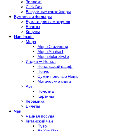
Зиплоки
Click Box
Вакуумные контейнеры
Бумажки и фильтры
Бумага для самокруток
Бланты
Конусы
Handmade
Мерч
Мерч Crazybong
Мерч Anahart
Мерч Solar Systo
Индия — Непал
Непальский шарф
Пончо
Сумки поясные Hemp
Магические книги
Арт
Полотна
Картины
Керамика
Билеты
Чай
Чайная посуда
Китайский чай
Пуэр
Да Хун Пао