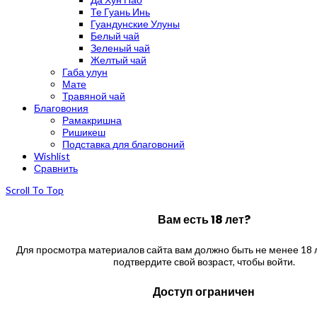
Те Гуань Инь
Гуандунские Улуны
Белый чай
Зеленый чай
Желтый чай
Габа улун
Мате
Травяной чай
Благовония
Рамакришна
Ришикеш
Подставка для благовоний
Wishlist
Сравнить
Scroll To Top
Вам есть 18 лет?
Для просмотра материалов сайта вам должно быть не менее 18 л
подтвердите свой возраст, чтобы войти.
Доступ ограничен