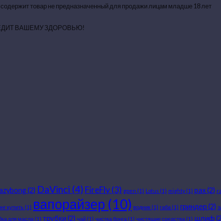
 содержит товар не предназначенный для продажи лицам младше 18 лет
ЕДИТ ВАШЕМУ ЗДОРОВЬЮ!
DaVinci
(4)
FireFly
(3)
razybong
(2)
pax
(2)
gpen
(1)
Lotus
(1)
mighty
(1)
r
вапорайзер
(10)
гриндер
(2)
онг купить
(1)
водник
(1)
габа
(1)
з
трубки
(2)
шлиф
(2
бка для масла
(1)
чай
(1)
чистка бонга
(1)
чистящие средства
(1)