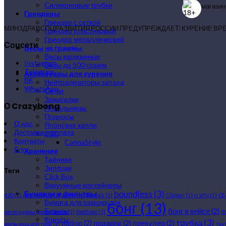
Силиконовые трубки
магазин
Гриндеры
Гриндер с сеткой
МИНЗДРАВСОЦРАЗВИТИЯ РОССИИ ПРЕДУПРЕЖДАЕТ: КУРЕНИЕ ВР
Гриндер пластиковый
Гриндер металлический
Соцсети
Весы на граммы
Весы карманные
Instagram
Весы до 500 грамм
Telegram
Аксессуары для курения
ВК
Нейтрализаторы запаха
WhatsApp
Сетки
Зажигалки
О Crazybong
Пепельницы
Подносы
О нас
Японские капли
Доставка и оплата
CBD
Контакты
CannaStyle
Блог
Хранение
Тайники
Зиплоки
Теги
Click Box
Вакуумные контейнеры
boundless
(3)
Бумажки и фильтры
c
420
(1)
Amsterdam
(1)
arizer
(1)
bigdick
(1)
Clipper
(1)
crafty
(1)
Бумага для самокруток
бонг
(13)
Бланты
бонг в кейсе
(2)
аксессуары для курения
(1)
бабблер
(1)
б
Конусы
трубка
(3)
набор
(2)
подарок
(2)
прекулер
(2)
мельница для трав
(1)
тру